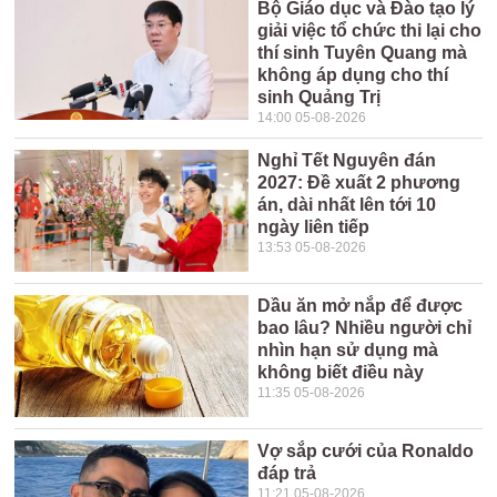
Bộ Giáo dục và Đào tạo lý
giải việc tổ chức thi lại cho
thí sinh Tuyên Quang mà
không áp dụng cho thí
sinh Quảng Trị
14:00 05-08-2026
Nghỉ Tết Nguyên đán
2027: Đề xuất 2 phương
án, dài nhất lên tới 10
ngày liên tiếp
13:53 05-08-2026
Dầu ăn mở nắp để được
bao lâu? Nhiều người chỉ
nhìn hạn sử dụng mà
không biết điều này
11:35 05-08-2026
Vợ sắp cưới của Ronaldo
đáp trả
11:21 05-08-2026