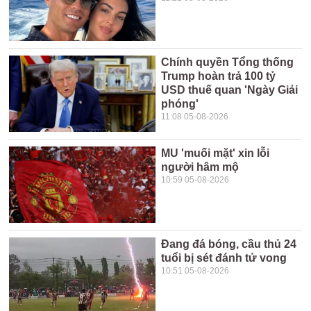
Chính quyền Tổng thống
Trump hoàn trả 100 tỷ
USD thuế quan 'Ngày Giải
phóng'
11:08 05-08-2026
MU 'muối mặt' xin lỗi
người hâm mộ
10:59 05-08-2026
Đang đá bóng, cầu thủ 24
tuổi bị sét đánh tử vong
10:51 05-08-2026