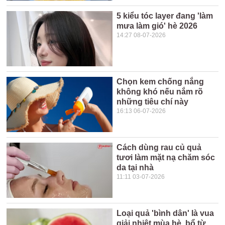
5 kiểu tóc layer đang 'làm
mưa làm gió' hè 2026
14:27 08-07-2026
Chọn kem chống nắng
không khó nếu nắm rõ
những tiêu chí này
16:13 06-07-2026
Cách dùng rau củ quả
tươi làm mặt nạ chăm sóc
da tại nhà
11:11 03-07-2026
Loại quả 'bình dân' là vua
giải nhiệt mùa hè, bổ từ