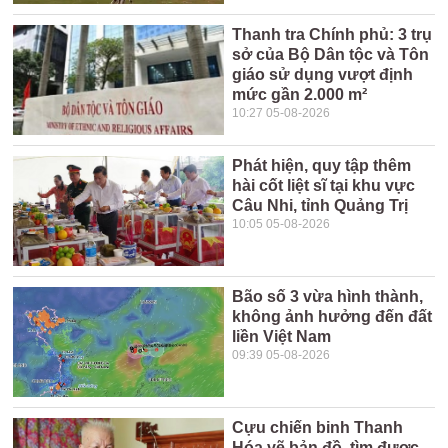
Thanh tra Chính phủ: 3 trụ
sở của Bộ Dân tộc và Tôn
giáo sử dụng vượt định
mức gần 2.000 m²
10:27 05-08-2026
Phát hiện, quy tập thêm
hài cốt liệt sĩ tại khu vực
Câu Nhi, tỉnh Quảng Trị
10:05 05-08-2026
Bão số 3 vừa hình thành,
không ảnh hưởng đến đất
liền Việt Nam
09:39 05-08-2026
Cựu chiến binh Thanh
Hóa vẽ bản đồ, tìm được