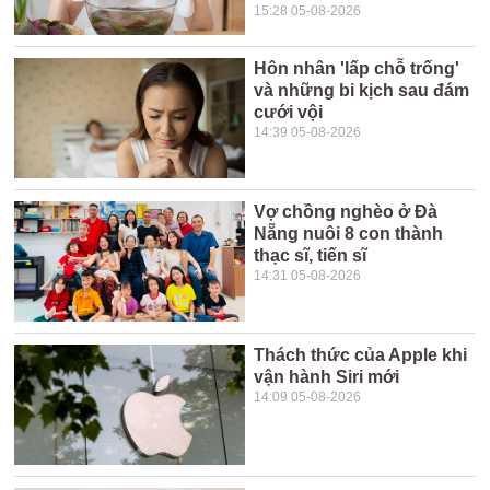
15:28 05-08-2026
Hôn nhân 'lấp chỗ trống'
và những bi kịch sau đám
cưới vội
14:39 05-08-2026
Vợ chồng nghèo ở Đà
Nẵng nuôi 8 con thành
thạc sĩ, tiến sĩ
14:31 05-08-2026
Thách thức của Apple khi
vận hành Siri mới
14:09 05-08-2026