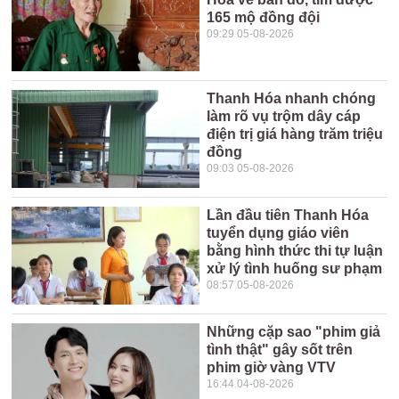
165 mộ đồng đội
09:29 05-08-2026
Thanh Hóa nhanh chóng
làm rõ vụ trộm dây cáp
điện trị giá hàng trăm triệu
đồng
09:03 05-08-2026
Lần đầu tiên Thanh Hóa
tuyển dụng giáo viên
bằng hình thức thi tự luận
xử lý tình huống sư phạm
08:57 05-08-2026
Những cặp sao "phim giả
tình thật" gây sốt trên
phim giờ vàng VTV
16:44 04-08-2026