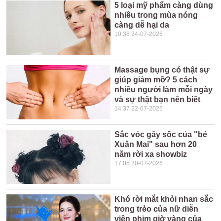
5 loại mỹ phẩm càng dùng
nhiều trong mùa nóng
càng dễ hại da
10:38 24-07-2026
Massage bụng có thật sự
giúp giảm mỡ? 5 cách
nhiều người làm mỗi ngày
và sự thật bạn nên biết
14:37 22-07-2026
Sắc vóc gây sốc của "bé
Xuân Mai" sau hơn 20
năm rời xa showbiz
17:05 20-07-2026
Khó rời mắt khỏi nhan sắc
trong trẻo của nữ diễn
viên phim giờ vàng của