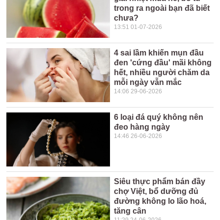
trong ra ngoài bạn đã biết
chưa?
13:51 01-07-2026
4 sai lầm khiến mụn đầu
đen 'cứng đầu' mãi không
hết, nhiều người chăm da
mỗi ngày vẫn mắc
14:06 29-06-2026
6 loại đá quý không nên
đeo hàng ngày
14:46 26-06-2026
Siêu thực phẩm bán đầy
chợ Việt, bổ dưỡng đủ
đường không lo lão hoá,
tăng cân