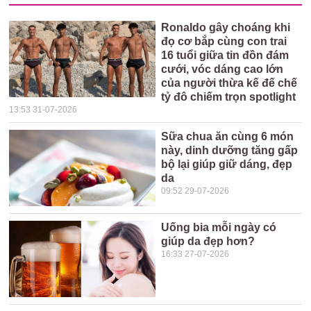
Ronaldo gây choáng khi
đọ cơ bắp cùng con trai
16 tuổi giữa tin đồn đám
cưới, vóc dáng cao lớn
của người thừa kế đế chế
tỷ đô chiếm trọn spotlight
13:53 31-07-2026
Sữa chua ăn cùng 6 món
này, dinh dưỡng tăng gấp
bộ lại giúp giữ dáng, đẹp
da
09:52 29-07-2026
Uống bia mỗi ngày có
giúp da đẹp hơn?
16:33 27-07-2026