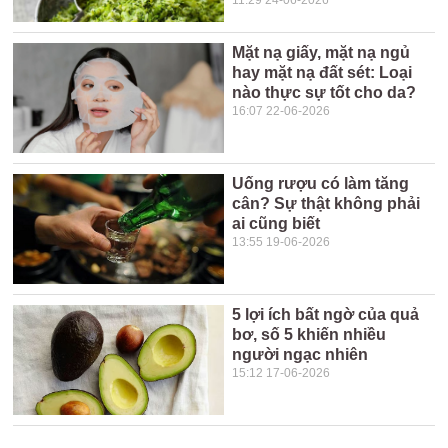
11:29 24-06-2026
Mặt nạ giấy, mặt nạ ngủ
hay mặt nạ đất sét: Loại
nào thực sự tốt cho da?
16:07 22-06-2026
Uống rượu có làm tăng
cân? Sự thật không phải
ai cũng biết
13:55 19-06-2026
5 lợi ích bất ngờ của quả
bơ, số 5 khiến nhiều
người ngạc nhiên
15:12 17-06-2026