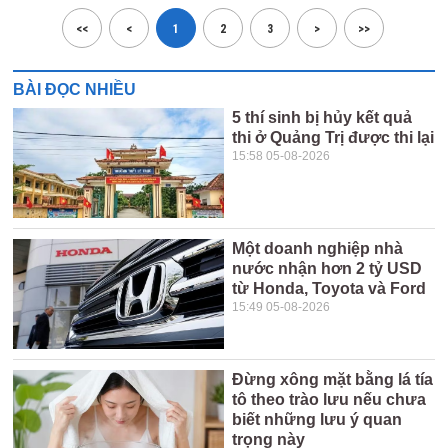
<<
<
1
2
3
>
>>
BÀI ĐỌC NHIỀU
5 thí sinh bị hủy kết quả
thi ở Quảng Trị được thi lại
15:58 05-08-2026
Một doanh nghiệp nhà
nước nhận hơn 2 tỷ USD
từ Honda, Toyota và Ford
15:49 05-08-2026
Đừng xông mặt bằng lá tía
tô theo trào lưu nếu chưa
biết những lưu ý quan
trọng này