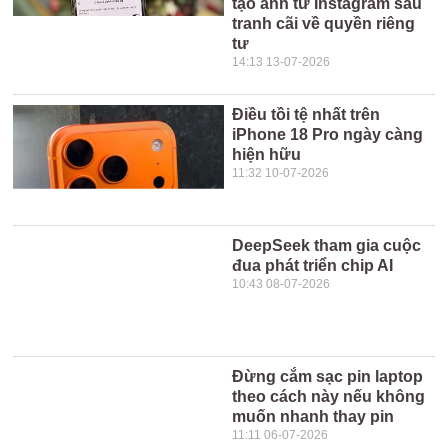
tạo ảnh từ Instagram sau
tranh cãi về quyền riêng
tư
14:13 13-07-2026
Điều tồi tệ nhất trên
iPhone 18 Pro ngày càng
hiện hữu
11:32 10-07-2026
DeepSeek tham gia cuộc
đua phát triển chip AI
10:43 08-07-2026
Đừng cắm sạc pin laptop
theo cách này nếu không
muốn nhanh thay pin
11:11 06-07-2026