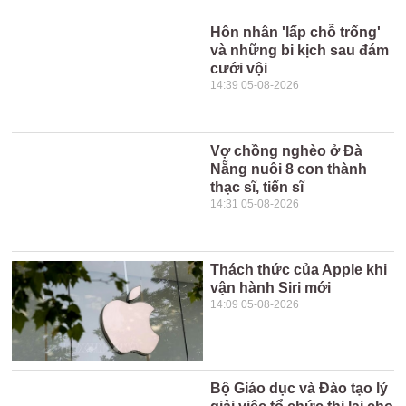
Hôn nhân 'lấp chỗ trống'
và những bi kịch sau đám
cưới vội
14:39 05-08-2026
Vợ chồng nghèo ở Đà
Nẵng nuôi 8 con thành
thạc sĩ, tiến sĩ
14:31 05-08-2026
Thách thức của Apple khi
vận hành Siri mới
14:09 05-08-2026
Bộ Giáo dục và Đào tạo lý