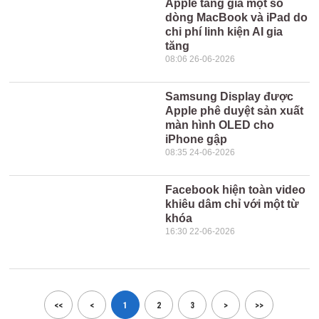
Apple tăng giá một số
dòng MacBook và iPad do
chi phí linh kiện AI gia
tăng
08:06 26-06-2026
Samsung Display được
Apple phê duyệt sản xuất
màn hình OLED cho
iPhone gập
08:35 24-06-2026
Facebook hiện toàn video
khiêu dâm chỉ với một từ
khóa
16:30 22-06-2026
<<
<
1
2
3
>
>>