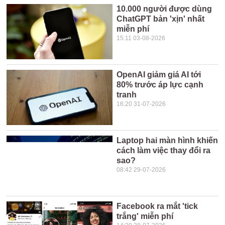
10.000 người được dùng
ChatGPT bản 'xịn' nhất
miễn phí
15:11 03-08-2026
OpenAI giảm giá AI tới
80% trước áp lực cạnh
tranh
16:20 31-07-2026
Laptop hai màn hình khiến
cách làm việc thay đổi ra
sao?
08:42 29-07-2026
Facebook ra mắt 'tick
trắng' miễn phí