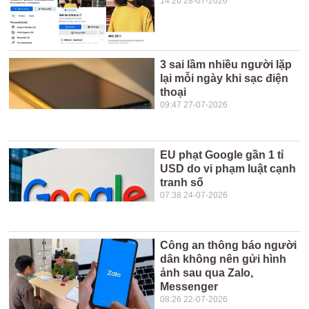
14:20 28-07-2026
3 sai lầm nhiều người lặp
lại mỗi ngày khi sạc điện
thoại
09:47 27-07-2026
EU phạt Google gần 1 tỉ
USD do vi phạm luật cạnh
tranh số
07:38 24-07-2026
Công an thông báo người
dân không nên gửi hình
ảnh sau qua Zalo,
Messenger
08:26 22-07-2026