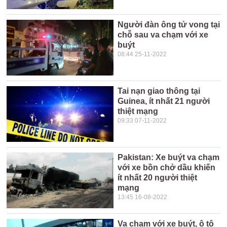
Người đàn ông tử vong tại
chỗ sau va chạm với xe
buýt
08:44 25-11-2022
Tai nạn giao thông tại
Guinea, ít nhất 21 người
thiệt mạng
09:33 07-11-2022
Pakistan: Xe buýt va chạm
với xe bồn chở dầu khiến
ít nhất 20 người thiệt
mạng
13:45 16-08-2022
Va chạm với xe buýt, ô tô