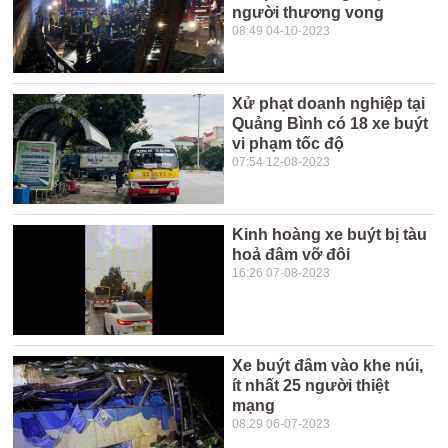
người thương vong
08:49 04-10-2023
Xử phạt doanh nghiệp tại
Quảng Bình có 18 xe buýt
vi phạm tốc độ
07:54 12-08-2023
Kinh hoàng xe buýt bị tàu
hoả đâm vỡ đôi
16:26 07-08-2023
Xe buýt đâm vào khe núi,
ít nhất 25 người thiệt
mạng
08:29 06-07-2023