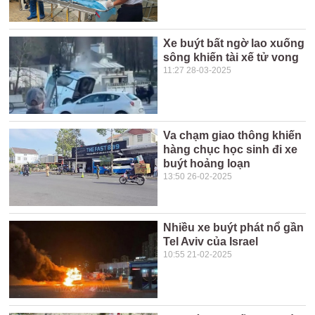
Xe buýt bất ngờ lao xuống
sông khiến tài xế tử vong
11:27 28-03-2025
Va chạm giao thông khiến
hàng chục học sinh đi xe
buýt hoảng loạn
13:50 26-02-2025
Nhiều xe buýt phát nổ gần
Tel Aviv của Israel
10:55 21-02-2025