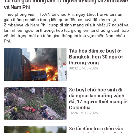
Tai nạn giao thông làm 17 người tử vong tại Zimbabwe
và Nam Phi
Theo phóng viên TTXVN tại châu Phi, ngày 16/6, hai vụ tai nạn
giao thông nghiêm trọng liên quan đến xe buýt đã xảy ra tại
Zimbabwe và Nam Phi, cướp đi sinh mạng của ít nhất 17 người và
làm nhiều người bị thương, tiếp tục gióng lên hồi chuông cảnh báo
về tình trạng mất an toàn giao thông tại khu vực miền Nam châu
Phi.
Tàu hỏa đâm xe buýt ở
Bangkok, hơn 30 người
thương vong
08:32 17-05-2026
Xe buýt chở học sinh đi
dã ngoại lao xuống vách
đá, 17 người thiệt mạng ở
Colombia
16:26 15-12-2025
Xe tải đâm trực diện vào