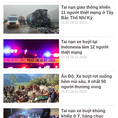
Tai nạn giao thông khiến
11 người thiệt mạng ở Tây
Bắc Thổ Nhĩ Kỳ
15:20 28-12-2023
Tai nạn xe buýt tại
Indonesia làm 12 người
thiệt mạng
16:16 16-12-2023
Ấn Độ: Xe buýt rơi xuống
hẻm núi sâu, ít nhất 50
người thương vong
16:31 16-11-2023
Tai nạn xe buýt khủng
khiếp ở Ý, hàng chục