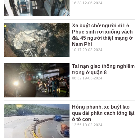
16:38 12-06-2024
Xe buýt chở người đi Lễ
Phục sinh rơi xuống vách
đá, 45 người thiệt mạng ở
Nam Phi
10:17 29-03-2024
Tai nạn giao thông nghiêm
trọng ở quận 8
08:32 19-03-2024
Hỏng phanh, xe buýt lao
qua dải phân cách tông lật
ô tô con
13:55 10-02-2024