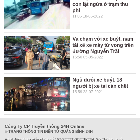
con lật ngửa ở trạm thu
phí
11:06 18-06-2022
Va chạm với xe buýt, nam
tài xế xe máy tử vong trên
đường Nguyễn Trãi
16:50 05-05-2022
Ngủ dưới xe buýt, 18
người bị xe tải cán chết
15:59 28-07-2021
Công Ty CP Truyền thông 24H Online
®
TRANG THÔNG TIN ĐIỆN TỬ QUẢNG BÌNH 24H
Hoạt động theo giấy phép số 157/STTTT-GPTTĐTTH, Sở Thông tin và