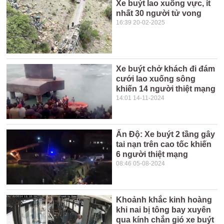
Xe buýt lao xuống vực, ít
nhất 30 người tử vong
16:39 20-02-2025
Xe buýt chở khách đi đám
cưới lao xuống sông
khiến 14 người thiệt mạng
14:01 14-11-2024
Ấn Độ: Xe buýt 2 tầng gây
tai nạn trên cao tốc khiến
6 người thiệt mạng
08:46 05-08-2024
Khoảnh khắc kinh hoàng
khi nai bị tông bay xuyên
qua kính chắn gió xe buýt