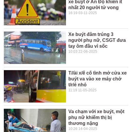
xe buýt ở Ấn Độ khiến ít
nhất 20 người tử vong
16:19 03-11-2025
Xe buýt đâm trúng 3
người phụ nữ, CSGT đưa
tay ôm đầu vì sốc
10:03 22-06-2025
T//ài x/ế cố tình mở cửa xe
buýt va vào xe máy chở
t/r/ẻ nhỏ
11:19 11-05-2025
Va chạm với xe buýt, một
phụ nữ khiếm thị bị
thương nặng
10:26 14-04-2025