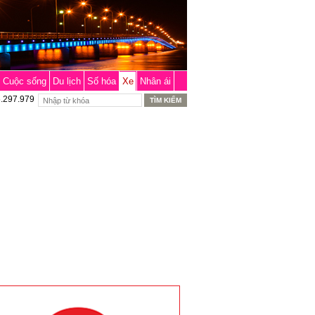
Cuộc sống
Du lịch
Số hóa
Xe
Nhân ái
6.297.979