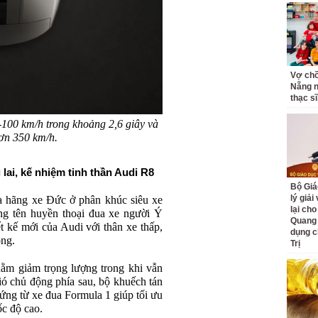
Vợ ch
Nẵng n
thạc sĩ,
-100 km/h trong khoảng 2,6 giây và
hơn 350 km/h.
lai, kế nhiệm tinh thần Audi R8
Bộ Giá
lý giải
ủa hãng xe Đức ở phân khúc siêu xe
lại cho
g tên huyền thoại đua xe người Ý
Quang
t kế mới của Audi với thân xe thấp,
dụng c
ộng.
Trị
hằm giảm trọng lượng trong khi vẫn
ó chủ động phía sau, bộ khuếch tán
hứng từ xe đua Formula 1 giúp tối ưu
ốc độ cao.