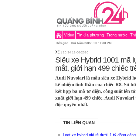
Video
Tin địa phương
Trong nước
Thế
Thời gian:
Thứ Năm 6/8/2026 11:30 PM
XE
10:34 12-06-2026
Siêu xe Hybrid 1001 mã lự
mắt, giới hạn 499 chiếc t
Audi Nuvolari là mẫu siêu xe Hybrid 
kế nhiệm tinh thần của chiếc R8. Sở h
kết hợp ba mô-tơ điện, công suất lên tớ
xuất giới hạn 499 chiếc, Audi Nuvolar
độc quyền nhất.
TIN LIÊN QUAN
Loạt xe hybrid giá rẻ dưới 1 tỷ đồng đán