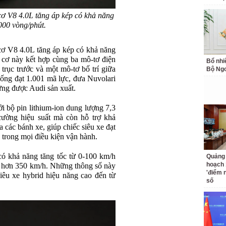
 cơ V8 4.0L tăng áp kép có khả năng
.000 vòng/phút.
 cơ V8 4.0L tăng áp kép có khả năng
 cơ này kết hợp cùng ba mô-tơ điện
Bổ nhi
n trục trước và một mô-tơ bố trí giữa
Bộ Ngo
hống đạt 1.001 mã lực, đưa Nuvolari
ừng được Audi sản xuất.
 bộ pin lithium-ion dung lượng 7,3
ường hiệu suất mà còn hỗ trợ khả
các bánh xe, giúp chiếc siêu xe đạt
 trong mọi điều kiện vận hành.
có khả năng tăng tốc từ 0-100 km/h
Quảng 
hoạch 
đa hơn 350 km/h. Những thông số này
'điểm 
iêu xe hybrid hiệu năng cao đến từ
số