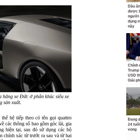
Dầu ăn
được b
người 
dụng m
này
Chính 
Trump 
USD th
Giải p
ủa hãng xe Đức ở phân khúc siêu xe
g sản xuất.
hế hệ tiếp theo có tên gọi quattro
Đang đ
 về các thông số bao gồm góc lái, gia
24 tuổi
g hiện tại, sau đó sử dụng các bộ
vong
chính xác từ trước ra sau và từ hai