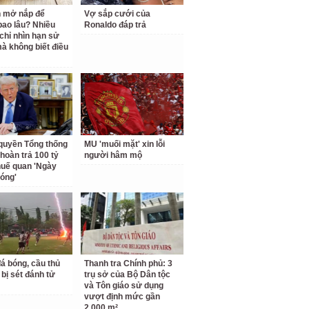
 mở nắp để
Vợ sắp cưới của
ao lâu? Nhiều
Ronaldo đáp trả
chỉ nhìn hạn sử
à không biết điều
quyền Tổng thống
MU 'muối mặt' xin lỗi
hoàn trả 100 tỷ
người hâm mộ
uế quan 'Ngày
hóng'
á bóng, cầu thủ
Thanh tra Chính phủ: 3
 bị sét đánh tử
trụ sở của Bộ Dân tộc
và Tôn giáo sử dụng
vượt định mức gần
2.000 m²