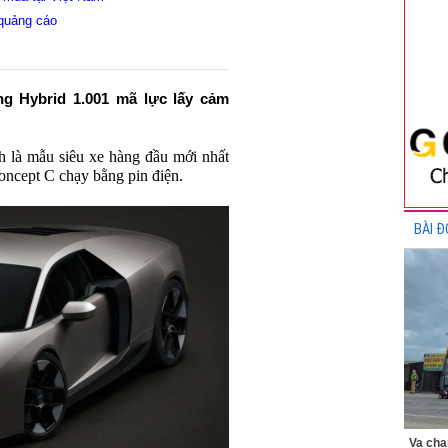
quảng cáo
ng Hybrid 1.001 mã lực lấy cảm
h là mẫu siêu xe hàng đầu mới nhất
oncept C chạy bằng pin điện.
BÀI Đ
Va chạ