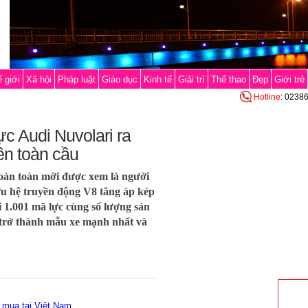
 giới
Xã hội
Pháp luật
Giáo dục
Kinh tế
Giải trí
Thể thao
Đẹp
Giới trẻ
Hotline
: 0238
c Audi Nuvolari ra
rên toàn cầu
hoàn toàn mới được xem là người
ữu hệ truyền động V8 tăng áp kép
i 1.001 mã lực cùng số lượng sản
i trở thành mẫu xe mạnh nhất và
g mua tại Việt Nam