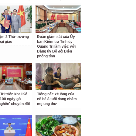
ệm 2 Thứ trưởng
Đoàn giám sát của Ủy
ại giao
ban Kiểm tra Tỉnh ủy
Quảng Trị làm việc với
Đảng ủy Bộ đội Biên
phòng tỉnh
Trị triển khai Kế
Tiếng nấc xé lòng của
100 ngày gỡ
cô bé 8 tuổi đang chăm
nghẽn' chuyển đổi
mẹ ung thư