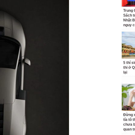
Trung 
Sách t
Nhật B
nguy c
5 thí s
thi ở 
lại
Đừng x
tía tô 
chưa b
quan t