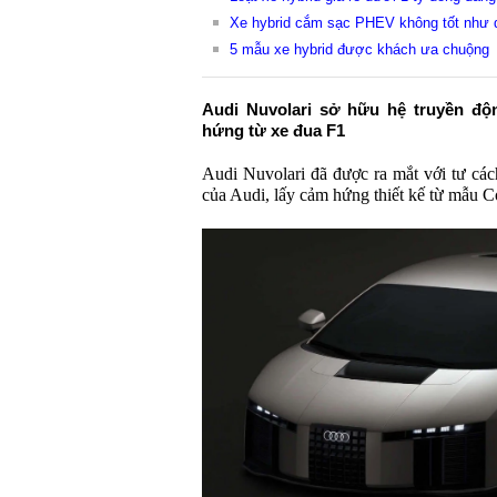
Xe hybrid cắm sạc PHEV không tốt như 
5 mẫu xe hybrid được khách ưa chuộng
Audi Nuvolari sở hữu hệ truyền độ
hứng từ xe đua F1
Audi Nuvolari đã được ra mắt với tư các
của Audi, lấy cảm hứng thiết kế từ mẫu C