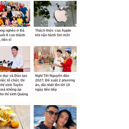
ồng nghèo ở Đà
Thách thức của Apple
uôi 8 con thành
khi vận hành Siri mới
 tiến sĩ
o dục và Đào tạo
Nghỉ Tết Nguyên đán
 việc tổ chức thi
2027: Đề xuất 2 phương
 thí sinh Tuyên
án, dài nhất lên tới 10
 mà không áp
ngày liên tiếp
ho thí sinh Quảng