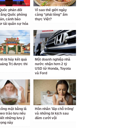
Quốc phản đối
Vì sao thế giới ngày
rắng Quốc phòng
càng “phải lòng” ẩm
ản, cảnh báo
thực Việt?
ơ tái quân sự hóa
inh bị hủy kết quả
Một doanh nghiệp nhà
Quảng Trị được thi
nước nhận hơn 2 tỷ
USD từ Honda, Toyota
và Ford
ông mặt bằng lá
Hôn nhân 'lấp chỗ trống'
theo trào lưu nếu
và những bi kịch sau
iết những lưu ý
đám cưới vội
rọng này