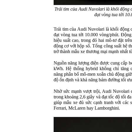
Trái tim của Audi Nuvolari là khối động
đạt vòng tua tới 10
Trái tim của Audi Nuvolari là khối động
đạt vòng tua tới 10.000 vòng/phút. Động
hiệu suất cao, trong đó hai mô-tơ đặt trê
động cơ với hộp số. Tổng công suất hệ t
trở thành mẫu xe thương mại mạnh nhất t
Nguồn năng lượng điện được cung cấp bởi
kWh. Hệ thống hybrid không chỉ tăng c
năng phân bổ mô-men xoắn chủ động giữa 
độ ổn định và khả năng bám đường tối ưu
Nhờ sức mạnh vượt trội, Audi Nuvolari 
trong khoảng 2,6 giây và đạt tốc độ tối 
giúp mẫu xe đủ sức cạnh tranh với các s
Ferrari, McLaren hay Lamborghini.