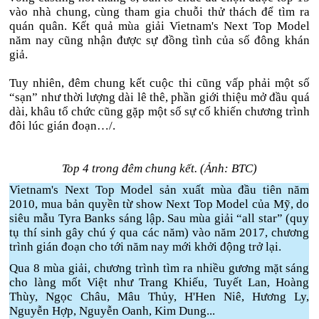
vào nhà chung, cùng tham gia chuỗi thử thách để tìm ra
quán quân. Kết quả mùa giải Vietnam's Next Top Model
năm nay cũng nhận được sự đồng tình của số đông khán
giả.
Tuy nhiên, đêm chung kết cuộc thi cũng vấp phải một số
“sạn” như thời lượng dài lê thê, phần giới thiệu mở đầu quá
dài, khâu tổ chức cũng gặp một số sự cố khiến chương trình
đôi lúc gián đoạn…/.
Top 4 trong đêm chung kết. (Ảnh: BTC)
Vietnam's Next Top Model sản xuất mùa đầu tiên năm
2010, mua bản quyền từ show Next Top Model của Mỹ, do
siêu mẫu Tyra Banks sáng lập. Sau mùa giải “all star” (quy
tụ thí sinh gây chú ý qua các năm) vào năm 2017, chương
trình gián đoạn cho tới năm nay mới khởi động trở lại.
Qua 8 mùa giải, chương trình tìm ra nhiều gương mặt sáng
cho làng mốt Việt như Trang Khiếu, Tuyết Lan, Hoàng
Thùy, Ngọc Châu, Mâu Thủy, H'Hen Niê, Hương Ly,
Nguyễn Hợp, Nguyễn Oanh, Kim Dung...