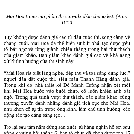
Mai Hoa trong hai phần thi catwalk đêm chung kết. (Ảnh:
BTC)
Tuy không được đánh giá cao từ đầu cuộc thi, song càng về
chặng cuối, Mai Hoa đã thể hiện sự bứt phá, tạo được yếu
tố bất ngờ và từng giành chiến thắng trong hai thử thách
của giám khảo. Ban giám khảo đánh giá cao về khả năng
xử lý tình huống của thí sinh này.
“Mai Hoa rất biết lắng nghe, tiếp thu và tỏa sáng đúng lúc,”
người dẫn dắt cuộc thi, siêu mẫu Thanh Hằng đánh giá.
Trong khi đó, nhà thiết kế Đỗ Mạnh Cường nhận xét mỗi
khi Mai Hoa bước vào buổi chụp, cô luôn khiến anh bất
ngờ. Trong quá trình vượt thử thách, các giám khảo cũng
thường xuyên dành những đánh giá tích cực cho Mai Hoa,
như khen cô tự tin trước ống kính, làm chủ tình huống, các
động tác tạo dáng sáng tạo…
Trở lại sau tám năm dừng sản xuất, từ hàng nghìn hồ sơ, sau
vòng casting hồi tháng 6, ban tổ chức đã chọn được top 15