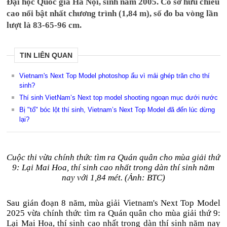
Đại học Quốc gia Hà Nội, sinh năm 2005. Cô sở hữu chiều
cao nổi bật nhất chương trình (1,84 m), số đo ba vòng lần
lượt là 83-65-96 cm.
TIN LIÊN QUAN
Vietnam's Next Top Model photoshop ẩu vì mải ghép trăn cho thí
sinh?
Thí sinh VietNam’s Next top model shooting ngoạn mục dưới nước
Bị "tố" bóc lột thí sinh, Vietnam’s Next Top Model đã đến lúc dừng
lại?
Cuộc thi vừa chính thức tìm ra Quán quân cho mùa giải thứ
9: Lại Mai Hoa, thí sinh cao nhất trong dàn thí sinh năm
nay với 1,84 mét. (Ảnh: BTC)
Sau gián đoạn 8 năm, mùa giải Vietnam's Next Top Model
2025 vừa chính thức tìm ra Quán quân cho mùa giải thứ 9:
Lại Mai Hoa, thí sinh cao nhất trong dàn thí sinh năm nay