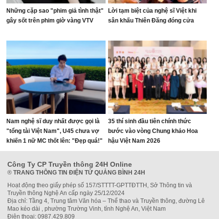
Những cặp sao "phim giả tình thật"
Lời tạm biệt của nghệ sĩ Việt khi
gây sốt trên phim giờ vàng VTV
sân khấu Thiên Đăng đóng cửa
Nam nghệ sĩ duy nhất được gọi là
35 thí sinh đầu tiên chính thức
"tổng tài Việt Nam", U45 chưa vợ
bước vào vòng Chung khảo Hoa
khiến 1 nữ MC thốt lên: "Đẹp quá!"
hậu Việt Nam 2026
Công Ty CP Truyền thông 24H Online
®
TRANG THÔNG TIN ĐIỆN TỬ QUẢNG BÌNH 24H
Hoạt động theo giấy phép số 157/STTTT-GPTTĐTTH, Sở Thông tin và
Truyền thông Nghệ An cấp ngày 25/12/2024
Địa chỉ: Tầng 4, Trung tâm Văn hóa – Thể thao và Truyền thông, đường Lê
Mao kéo dài , phường Trường Vinh, tỉnh Nghệ An, Việt Nam
Điện thoại: 0987.429.809