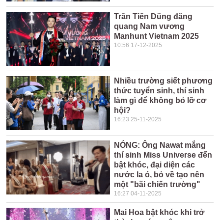
Trần Tiến Dũng đăng
quang Nam vương
Manhunt Vietnam 2025
10:56 17-12-2025
Nhiều trường siết phương
thức tuyển sinh, thí sinh
làm gì để không bỏ lỡ cơ
hội?
16:23 25-11-2025
NÓNG: Ông Nawat mắng
thí sinh Miss Universe đến
bật khóc, đại diện các
nước la ó, bỏ về tạo nên
một "bãi chiến trường"
16:27 04-11-2025
Mai Hoa bật khóc khi trở