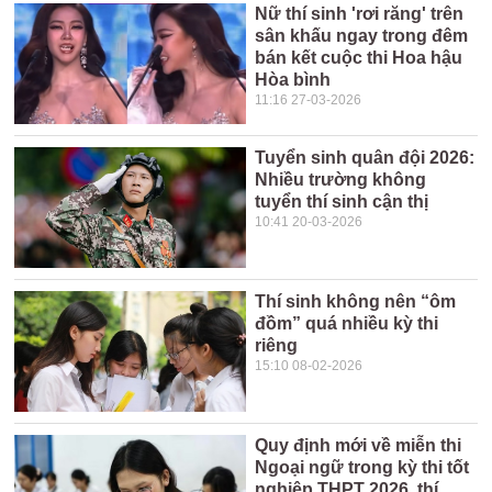
Nữ thí sinh 'rơi răng' trên
sân khấu ngay trong đêm
bán kết cuộc thi Hoa hậu
Hòa bình
11:16 27-03-2026
Tuyển sinh quân đội 2026:
Nhiều trường không
tuyển thí sinh cận thị
10:41 20-03-2026
Thí sinh không nên “ôm
đồm” quá nhiều kỳ thi
riêng
15:10 08-02-2026
Quy định mới về miễn thi
Ngoại ngữ trong kỳ thi tốt
nghiệp THPT 2026, thí