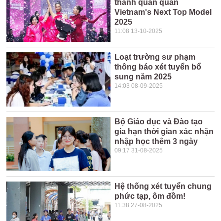
thành quán quân
Vietnam's Next Top Model
2025
11:08 13-10-2025
Loạt trường sư phạm
thông báo xét tuyển bổ
sung năm 2025
14:03 08-09-2025
Bộ Giáo dục và Đào tạo
gia hạn thời gian xác nhận
nhập học thêm 3 ngày
09:17 31-08-2025
Hệ thống xét tuyển chung
phức tạp, ôm đồm!
11:38 27-08-2025