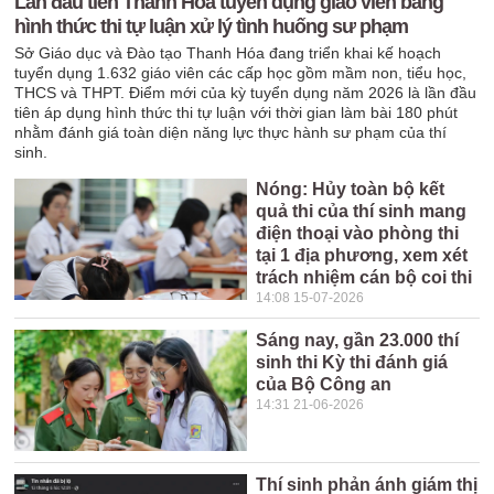
Lần đầu tiên Thanh Hóa tuyển dụng giáo viên bằng
hình thức thi tự luận xử lý tình huống sư phạm
Sở Giáo dục và Đào tạo Thanh Hóa đang triển khai kế hoạch
tuyển dụng 1.632 giáo viên các cấp học gồm mầm non, tiểu học,
THCS và THPT. Điểm mới của kỳ tuyển dụng năm 2026 là lần đầu
tiên áp dụng hình thức thi tự luận với thời gian làm bài 180 phút
nhằm đánh giá toàn diện năng lực thực hành sư phạm của thí
sinh.
Nóng: Hủy toàn bộ kết
quả thi của thí sinh mang
điện thoại vào phòng thi
tại 1 địa phương, xem xét
trách nhiệm cán bộ coi thi
14:08 15-07-2026
Sáng nay, gần 23.000 thí
sinh thi Kỳ thi đánh giá
của Bộ Công an
14:31 21-06-2026
Thí sinh phản ánh giám thị