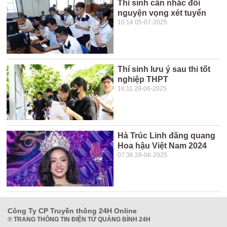
Thí sinh cân nhắc đổi
nguyện vọng xét tuyển
10:14 05-07-2025
Thí sinh lưu ý sau thi tốt
nghiệp THPT
16:11 29-06-2025
Hà Trúc Linh đăng quang
Hoa hậu Việt Nam 2024
07:36 28-06-2025
Công Ty CP Truyền thông 24H Online
®
TRANG THÔNG TIN ĐIỆN TỬ QUẢNG BÌNH 24H