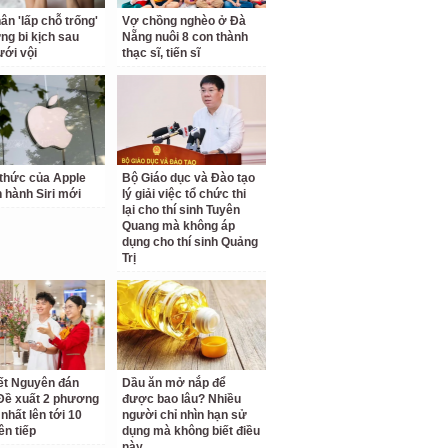
ân 'lấp chỗ trống'
Vợ chồng nghèo ở Đà
ng bi kịch sau
Nẵng nuôi 8 con thành
ới vội
thạc sĩ, tiến sĩ
thức của Apple
Bộ Giáo dục và Đào tạo
n hành Siri mới
lý giải việc tổ chức thi
lại cho thí sinh Tuyên
Quang mà không áp
dụng cho thí sinh Quảng
Trị
ết Nguyên đán
Dầu ăn mở nắp để
Đề xuất 2 phương
được bao lâu? Nhiều
 nhất lên tới 10
người chỉ nhìn hạn sử
ên tiếp
dụng mà không biết điều
này