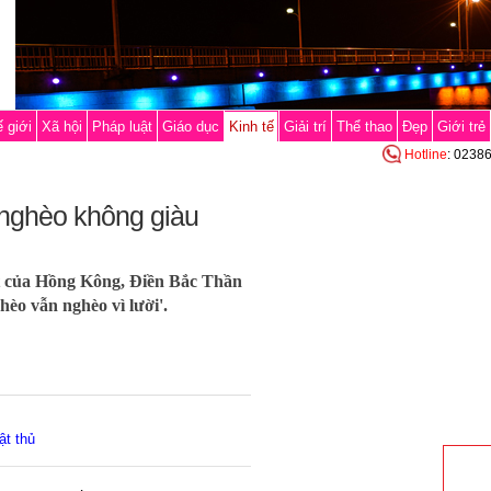
 giới
Xã hội
Pháp luật
Giáo dục
Kinh tế
Giải trí
Thể thao
Đẹp
Giới trẻ
Hotline
: 0238
 nghèo không giàu
ệt của Hồng Kông, Điền Bắc Thần
èo vẫn nghèo vì lười'.
ật thủ