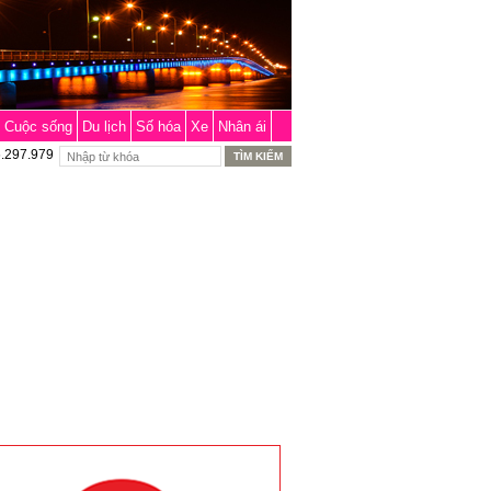
Cuộc sống
Du lịch
Số hóa
Xe
Nhân ái
6.297.979