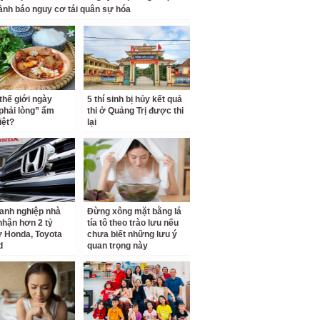
ảnh báo nguy cơ tái quân sự hóa
 thế giới ngày
5 thí sinh bị hủy kết quả
phải lòng” ẩm
thi ở Quảng Trị được thi
iệt?
lại
anh nghiệp nhà
Đừng xông mặt bằng lá
hận hơn 2 tỷ
tía tô theo trào lưu nếu
 Honda, Toyota
chưa biết những lưu ý
d
quan trọng này