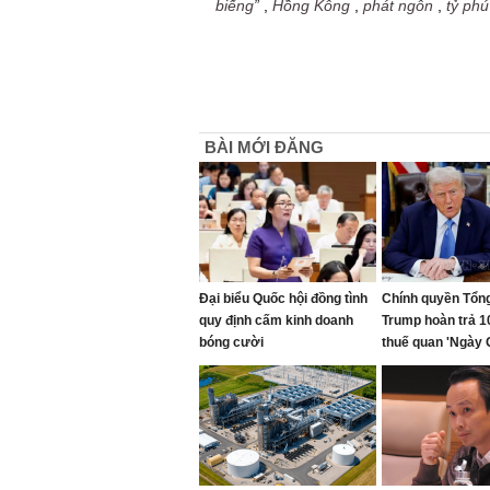
biếng”
,
Hồng Kông
,
phát ngôn
,
tỷ phú
BÀI MỚI ĐĂNG
Đại biểu Quốc hội đồng tình
Chính quyền Tổn
quy định cấm kinh doanh
Trump hoàn trả 1
bóng cười
thuế quan 'Ngày 