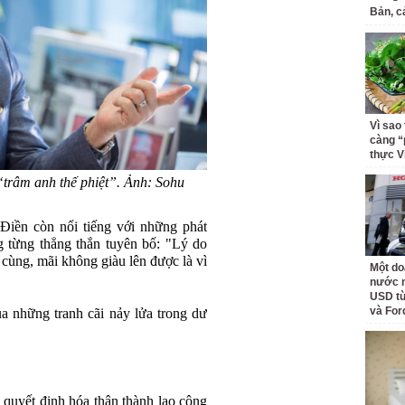
Bản, c
Vì sao
càng “
thực V
“trâm anh thế phiệt”. Ảnh: Sohu
Điền còn nổi tiếng với những phát
 từng thẳng thắn tuyên bố: "Lý do
cùng, mãi không giàu lên được là vì
Một do
nước n
USD từ
và For
a những tranh cãi nảy lửa trong dư
quyết định hóa thân thành lao công