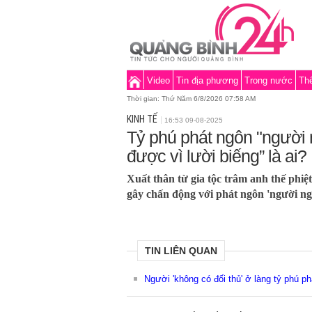
Video
Tin địa phương
Trong nước
Thế
Thời gian:
Thứ Năm 6/8/2026 07:58 AM
KINH TẾ
16:53 09-08-2025
Tỷ phú phát ngôn "người
được vì lười biếng” là ai?
Xuất thân từ gia tộc trâm anh thế phi
gây chấn động với phát ngôn 'người ngh
TIN LIÊN QUAN
Người 'không có đối thủ' ở làng tỷ phú ph