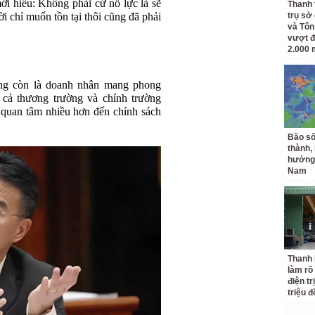
mới hiểu: Không phải cứ nỗ lực là sẽ
Thanh 
i chỉ muốn tồn tại thôi cũng đã phải
trụ sở
và Tôn
vượt đ
2.000 
ng còn là doanh nhân mang phong
n cả thương trường và chính trường
quan tâm nhiều hơn đến chính sách
Bão số
thành,
hưởng 
Nam
Thanh
làm rõ
điện tr
triệu 