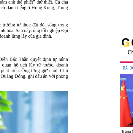
âm anh thế phiệt” thứ thiệt. Cả cha
u có danh tiếng ở Hong Kong, Trung
 trường tư thục đắt đỏ, sống trong
inh hoa. Sau này, ông tốt nghiệp Đại
doanh lừng lẫy của gia đình.
Điền Bắc Thần quyết định tự mình
 quan hệ tích lũy từ trước, doanh
BÀI Đ
phát triển. Ông từng giữ chức Chủ
 Quảng Đông, ghi dấu ấn với phong
Trung 