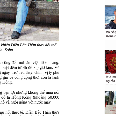
Vợ sắp
Ronald
khiến Điền Bắc Thần thay đổi thế
nh: Sohu
 công đến nơi làm việc từ 6h sáng.
e buýt đêm từ 4h để kịp giờ làm. Vé
 ngày. Trớ trêu thay, chính vị tỷ phú
g giá vé công cộng thời còn là lãnh
MU 'muố
người
ng Kông.
g tiện lợi nhưng không thể mua nổi
 đô la Hồng Kông (khoảng 50.000
khô và ngồi uống với nước máy.
hịu nổi thực tế. Điền Bắc Thần thừa