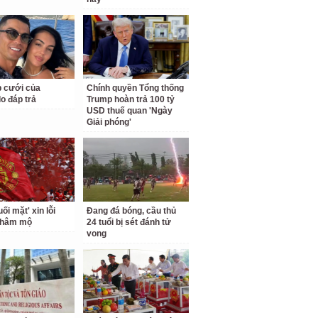
 cưới của
Chính quyền Tổng thống
o đáp trả
Trump hoàn trả 100 tỷ
USD thuế quan 'Ngày
Giải phóng'
i mặt' xin lỗi
Đang đá bóng, cầu thủ
 hâm mộ
24 tuổi bị sét đánh tử
vong