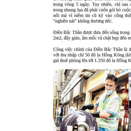
trong vòng 5 ngày. Tuy nhiên, chỉ sau 
trong nhung lụa đã phải cuốn gói bỏ cuộc
nổi mà vì niềm tin cũ kỹ vào công thứ
“nghiền nát” không thương tiếc.
Điền Bắc Thần được đưa đến sống trong
2m2, đầy gián, ẩm mốc và chật hẹp đến m
Công việc chính của Điền Bắc Thần là d
với thu nhập chỉ 50 đô la Hồng Kông (k
giá thuê phòng lên tới 1.350 đô la Hồng 