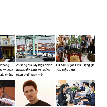
g thống
25 bang của Mỹ kiện chính
Củ sâm Ngọc Linh 9 lạng giá
00 tỷ USD
quyền liên bang về chính
725 triệu đồng
Giải phóng'
sách thuế quan mới