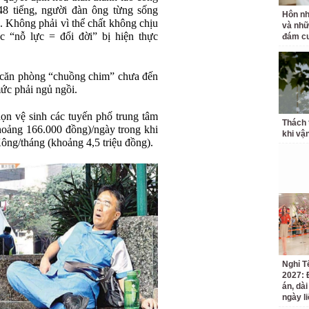
48 tiếng, người đàn ông từng sống
Hôn nh
. Không phải vì thể chất không chịu
và nhữ
c “nỗ lực = đổi đời” bị hiện thực
đám cư
 căn phòng “chuồng chim” chưa đến
ức phải ngủ ngồi.
ọn vệ sinh các tuyến phố trung tâm
Thách 
hoảng 166.000 đồng)/ngày trong khi
khi vậ
Kông/tháng (khoảng 4,5 triệu đồng).
Nghỉ T
2027: 
án, dài
ngày li