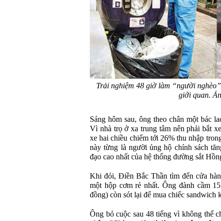
Trải nghiệm 48 giờ làm “người nghèo” 
giới quan. Ả
Sáng hôm sau, ông theo chân một bác lao
Vì nhà trọ ở xa trung tâm nên phải bắt x
xe hai chiều chiếm tới 26% thu nhập trong
này từng là người ủng hộ chính sách tăn
đạo cao nhất của hệ thống đường sắt Hồ
Khi đói, Điền Bắc Thần tìm đến cửa hàn
một hộp cơm rẻ nhất. Ông đành cầm 15
đồng) còn sót lại để mua chiếc sandwich 
Ông bỏ cuộc sau 48 tiếng vì không thể c