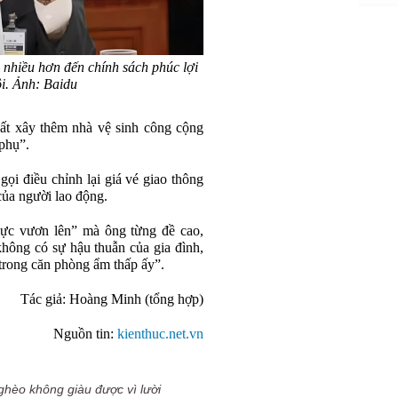
nhiều hơn đến chính sách phúc lợi
i. Ảnh: Baidu
t xây thêm nhà vệ sinh công cộng
 phụ”.
ọi điều chỉnh lại giá vé giao thông
của người lao động.
 lực vươn lên” mà ông từng đề cao,
không có sự hậu thuẫn của gia đình,
 trong căn phòng ẩm thấp ấy”.
Tác giả:
Hoàng Minh (tổng hợp)
Nguồn tin:
kienthuc.net.vn
ghèo không giàu được vì lười