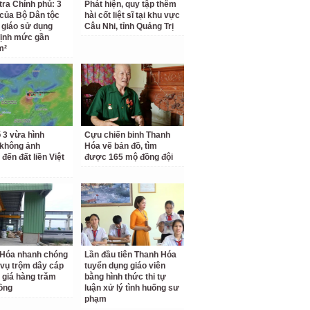
tra Chính phủ: 3
Phát hiện, quy tập thêm
 của Bộ Dân tộc
hài cốt liệt sĩ tại khu vực
 giáo sử dụng
Câu Nhi, tỉnh Quảng Trị
ịnh mức gần
m²
 3 vừa hình
Cựu chiến binh Thanh
 không ảnh
Hóa vẽ bản đồ, tìm
đến đất liền Việt
được 165 mộ đồng đội
 Hóa nhanh chóng
Lần đầu tiên Thanh Hóa
 vụ trộm dây cáp
tuyển dụng giáo viên
ị giá hàng trăm
bằng hình thức thi tự
đồng
luận xử lý tình huống sư
phạm