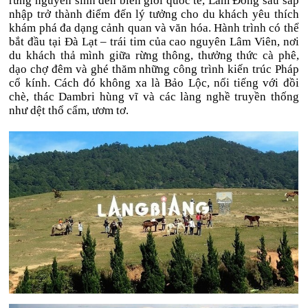
rừng nguyên sinh đến biên giới quốc tế, Lâm Đồng sau sáp
nhập trở thành điểm đến lý tưởng cho du khách yêu thích
khám phá đa dạng cảnh quan và văn hóa. Hành trình có thể
bắt đầu tại Đà Lạt – trái tim của cao nguyên Lâm Viên, nơi
du khách thả mình giữa rừng thông, thưởng thức cà phê,
dạo chợ đêm và ghé thăm những công trình kiến trúc Pháp
cổ kính. Cách đó không xa là Bảo Lộc, nổi tiếng với đồi
chè, thác Dambri hùng vĩ và các làng nghề truyền thống
như dệt thổ cẩm, ươm tơ.