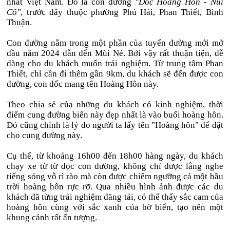
nhất Việt Nam. Đó là con đường
"Dốc Hoàng Hôn - Núi
Cố"
, trước đây thuộc phường Phú Hải, Phan Thiết, Bình
Thuận.
Con đường nằm trong một phần của tuyến đường mới mở
đầu năm 2024 dẫn đến Mũi Né. Bởi vậy rất thuận tiện, dễ
dàng cho du khách muốn trải nghiệm. Từ trung tâm Phan
Thiết, chỉ cần đi thêm gần 9km, du khách sẽ đến được con
đường, con dốc mang tên Hoàng Hôn này.
Theo chia sẻ của những du khách có kinh nghiệm, thời
điểm cung đường biển này đẹp nhất là vào buổi hoàng hôn.
Đó cũng chính là lý do người ta lấy tên "Hoàng hôn" để đặt
cho cung đường này.
Cụ thể, từ khoảng 16h00 đến 18h00 hàng ngày, du khách
chạy xe từ từ dọc con đường, không chỉ được lắng nghe
tiếng sóng vỗ rì rào mà còn được chiêm ngưỡng cả một bầu
trời hoàng hôn rực rỡ. Qua nhiều hình ảnh được các du
khách đã từng trải nghiệm đăng tải, có thể thấy sắc cam của
hoàng hôn cùng với sắc xanh của bờ biển, tạo nên một
khung cảnh rất ấn tượng.