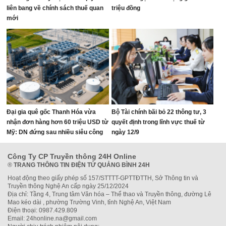
liên bang về chính sách thuế quan
triệu đồng
mới
Đại gia quê gốc Thanh Hóa vừa
Bộ Tài chính bãi bỏ 22 thông tư, 3
nhận đơn hàng hơn 60 triệu USD từ
quyết định trong lĩnh vực thuế từ
Mỹ: DN đứng sau nhiều siêu công
ngày 12/9
trình thế giới, từ World Cup đến mái
vòm thép lớn nhất hành tinh
Công Ty CP Truyền thông 24H Online
®
TRANG THÔNG TIN ĐIỆN TỬ QUẢNG BÌNH 24H
Hoạt động theo giấy phép số 157/STTTT-GPTTĐTTH, Sở Thông tin và
Truyền thông Nghệ An cấp ngày 25/12/2024
Địa chỉ: Tầng 4, Trung tâm Văn hóa – Thể thao và Truyền thông, đường Lê
Mao kéo dài , phường Trường Vinh, tỉnh Nghệ An, Việt Nam
Điện thoại: 0987.429.809
Email: 24honline.na@gmail.com