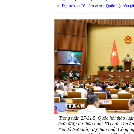
Đại tướng Tô Lâm được Quốc hội bầu gi
Trong tuần 27-31/5, Quốc hội thảo luậ
(sửa đổi); dự thảo Luật Tổ chức Tòa án
Thủ đô (sửa đổi); dự thảo Luật Công n