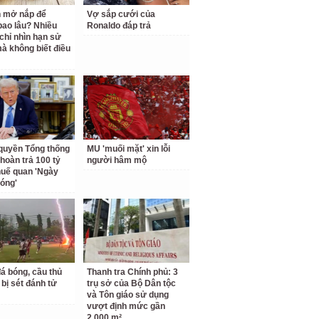
 mở nắp để
Vợ sắp cưới của
ao lâu? Nhiều
Ronaldo đáp trả
chỉ nhìn hạn sử
à không biết điều
quyền Tổng thống
MU 'muối mặt' xin lỗi
hoàn trả 100 tỷ
người hâm mộ
uế quan 'Ngày
hóng'
á bóng, cầu thủ
Thanh tra Chính phủ: 3
 bị sét đánh tử
trụ sở của Bộ Dân tộc
và Tôn giáo sử dụng
vượt định mức gần
2.000 m²