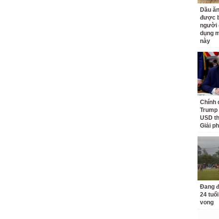
Dầu ăn
được b
người 
dụng m
này
Chính 
Trump 
USD th
Giải p
Đang đ
24 tuổi
vong