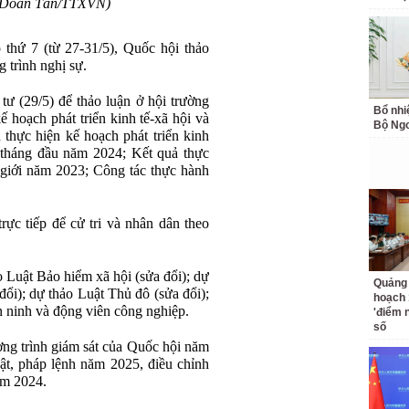
: Doãn Tấn/TTXVN)
 thứ 7 (từ 27-31/5), Quốc hội thảo
 trình nghị sự.
ư (29/5) để thảo luận ở hội trường
Bổ nhi
ế hoạch phát triển kinh tế-xã hội và
Bộ Ngo
thực hiện kế hoạch phát triển kinh
 tháng đầu năm 2024; Kết quả thực
 giới năm 2023; Công tác thực hành
rực tiếp để cử tri và nhân dân theo
o Luật Bảo hiểm xã hội (sửa đổi); dự
Quảng 
ổi); dự thảo Luật Thủ đô (sửa đổi);
hoạch 
 ninh và động viên công nghiệp.
'điểm 
số
ng trình giám sát của Quốc hội năm
ật, pháp lệnh năm 2025, điều chỉnh
ăm 2024.