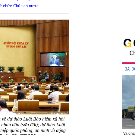
ữ chức Chủ tịch nước
BÀI Đ
n về dự thảo Luật Bảo hiểm xã hội
 nhân dân (sửa đổi); dự thảo Luật
ghiệp quốc phòng, an ninh và động
Va chạ