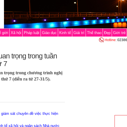
 giới
Xã hội
Pháp luật
Giáo dục
Kinh tế
Giải trí
Thể thao
Đẹp
Giới trẻ
Hotline
: 0238
an trọng trong tuần
ứ 7
an trọng trong chương trình nghị
thứ 7 (diễn ra từ 27-31/5).
ả giám sát chuyên đề việc thực hiện
inh tế xã hội và ngân sách Nhà nước