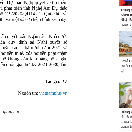
 về: Dự thảo Nghị quyết về thí điểm
hù phát triển tỉnh Nghệ An; Dự thảo
Trung 
 số 119/2020/QH14 của Quốc hội về
Sách t
thị và một số cơ chế, chính sách đặc
Nhật B
nguy c
huẩn quyết toán Ngân sách Nhà nước
iện quy định tại Nghị quyết số
 ngân sách nhà nước năm 2021 và
ợ tiền thuế, xóa nợ tiền phạt chậm
thuế không còn khả năng nộp ngân
5 thí s
ển quốc gia thời kỳ 2021-2030, tầm
thi ở 
lại
Tác giả:
PV
Nguồn tin:
vietnamplus.vn
,
quốc hội
Đừng x
tía tô 
chưa b
quan t