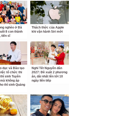
ồng nghèo ở Đà
Thách thức của Apple
uôi 8 con thành
khi vận hành Siri mới
 tiến sĩ
o dục và Đào tạo
Nghỉ Tết Nguyên đán
 việc tổ chức thi
2027: Đề xuất 2 phương
 thí sinh Tuyên
án, dài nhất lên tới 10
 mà không áp
ngày liên tiếp
ho thí sinh Quảng