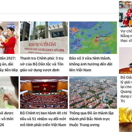
Vợ ch
Nẵng n
thạc sĩ,
đán 2027:
Thanh tra Chính phủ: 3 trụ
Bão số 3 vừa hình thành,
 án, dài
sở của Bộ Dân tộc và Tôn
không ảnh hưởng đến đất
ày liên tiếp
giáo sử dụng vượt định
liền Việt Nam
mức gần 2.000 m²
Bộ Giá
lý giải
lại cho
Quang
dụng c
Trị
sẽ được
Bộ Chính trị ban hành 40 chỉ
Thông qua Đề án thành lập
 vô thời
tiêu và 51 nhiệm vụ đổi mới
thành phố Bắc Ninh trực
026
mô hình phát triển Việt Nam
thuộc Trung ương