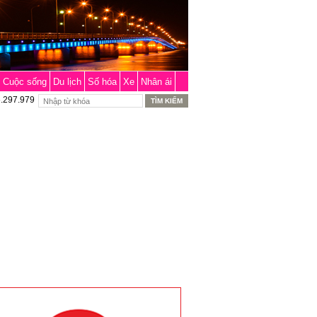
Cuộc sống
Du lịch
Số hóa
Xe
Nhân ái
6.297.979