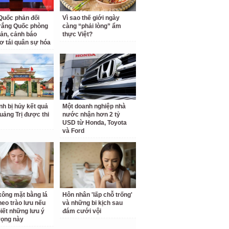
Quốc phản đối
Vì sao thế giới ngày
rắng Quốc phòng
càng “phải lòng” ẩm
ản, cảnh báo
thực Việt?
ơ tái quân sự hóa
inh bị hủy kết quả
Một doanh nghiệp nhà
Quảng Trị được thi
nước nhận hơn 2 tỷ
USD từ Honda, Toyota
và Ford
ông mặt bằng lá
Hôn nhân 'lấp chỗ trống'
theo trào lưu nếu
và những bi kịch sau
iết những lưu ý
đám cưới vội
rọng này