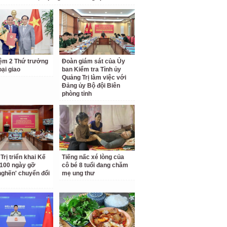
ệm 2 Thứ trưởng
Đoàn giám sát của Ủy
ại giao
ban Kiểm tra Tỉnh ủy
Quảng Trị làm việc với
Đảng ủy Bộ đội Biên
phòng tỉnh
Trị triển khai Kế
Tiếng nấc xé lòng của
100 ngày gỡ
cô bé 8 tuổi đang chăm
nghẽn' chuyển đổi
mẹ ung thư