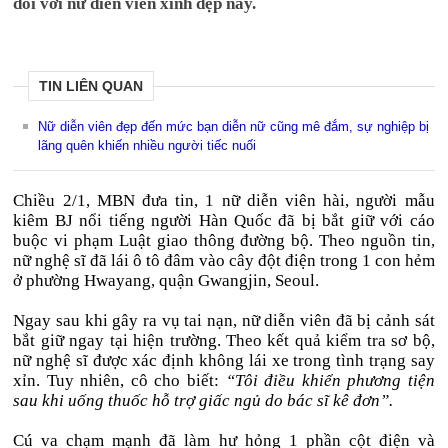
đối với nữ diễn viên xinh đẹp này.
TIN LIÊN QUAN
Nữ diễn viên đẹp đến mức bạn diễn nữ cũng mê đắm, sự nghiệp bị
lãng quên khiến nhiều người tiếc nuối
Chiều 2/1, MBN đưa tin, 1 nữ diễn viên hài, người mẫu
kiêm BJ nổi tiếng người Hàn Quốc đã bị bắt giữ với cáo
buộc vi phạm Luật giao thông đường bộ. Theo nguồn tin,
nữ nghệ sĩ đã lái ô tô đâm vào cây đột điện trong 1 con hẻm
ở phường Hwayang, quận Gwangjin, Seoul.
Ngay sau khi gây ra vụ tai nạn, nữ diễn viên đã bị cảnh sát
bắt giữ ngay tại hiện trường. Theo kết quả kiểm tra sơ bộ,
nữ nghệ sĩ được xác định không lái xe trong tình trạng say
xỉn. Tuy nhiên, cô cho biết:
“Tôi điều khiển phương tiện
sau khi uống thuốc hỗ trợ giấc ngủ do bác sĩ kê đơn”.
Cú va chạm mạnh đã làm hư hỏng 1 phần cột điện và