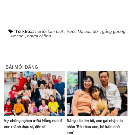
Từ khóa:
nói lời tạm biệt
,
trước khi qua đời
,
gắng gượng
,
vợ con
,
người chồng
BÀI MỚI ĐĂNG
Vợ chồng nghèo ở Đà Nẵng nuôi 8
Đăng clip tìm bố, con gái nhận tin
con thành thạc sĩ, tiến sĩ
nhắn 'Bố chào con, bố luôn nhớ
con'