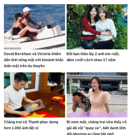
David Beckham và Victoria khiến
Đôi bạn thân lấy 2 anh em ruột,
dân tình nóng mặt với khoảnh khắc
đám cưới cách nhau 17 năm
thân mật trên du thuyền
Chàng trai xứ Thanh phục dựng
Đi xem mắt, chàng trai vừa thấy cô
hơn 1.000 ảnh liệt sĩ
gái đã vội "quay xe", biết danh tính
đối phương ai cũng bất ngờ