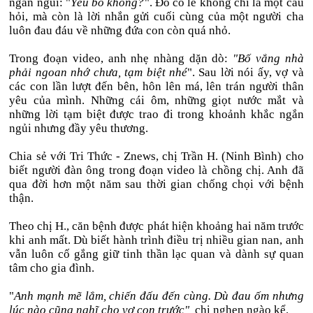
ngắn ngủi: "
Yêu bố không?
". Đó có lẽ không chỉ là một câu
hỏi, mà còn là lời nhắn gửi cuối cùng của một người cha
luôn đau đáu về những đứa con còn quá nhỏ.
Trong đoạn video, anh nhẹ nhàng dặn dò:
"Bố vắng nhà
phải ngoan nhớ chưa, tạm biệt nhé
". Sau lời nói ấy, vợ và
các con lần lượt đến bên, hôn lên má, lên trán người thân
yêu của mình. Những cái ôm, những giọt nước mắt và
những lời tạm biệt được trao đi trong khoảnh khắc ngắn
ngủi nhưng đầy yêu thương.
Chia sẻ với Tri Thức - Znews, chị Trần H. (Ninh Bình) cho
biết người đàn ông trong đoạn video là chồng chị. Anh đã
qua đời hơn một năm sau thời gian chống chọi với bệnh
thận.
Theo chị H., căn bệnh được phát hiện khoảng hai năm trước
khi anh mất. Dù biết hành trình điều trị nhiều gian nan, anh
vẫn luôn cố gắng giữ tinh thần lạc quan và dành sự quan
tâm cho gia đình.
"
Anh mạnh mẽ lắm, chiến đấu đến cùng. Dù đau ốm nhưng
lúc nào cũng nghĩ cho vợ con trước",
chị nghẹn ngào kể.