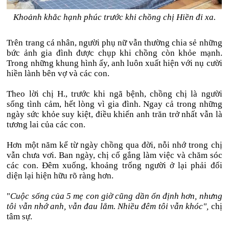
Khoảnh khắc hạnh phúc trước khi chồng chị Hiền đi xa.
Trên trang cá nhân, người phụ nữ vẫn thường chia sẻ những
bức ảnh gia đình được chụp khi chồng còn khỏe mạnh.
Trong những khung hình ấy, anh luôn xuất hiện với nụ cười
hiền lành bên vợ và các con.
Theo lời chị H., trước khi ngã bệnh, chồng chị là người
sống tình cảm, hết lòng vì gia đình. Ngay cả trong những
ngày sức khỏe suy kiệt, điều khiến anh trăn trở nhất vẫn là
tương lai của các con.
Hơn một năm kể từ ngày chồng qua đời, nỗi nhớ trong chị
vẫn chưa vơi. Ban ngày, chị cố gắng làm việc và chăm sóc
các con. Đêm xuống, khoảng trống người ở lại phải đối
diện lại hiện hữu rõ ràng hơn.
"
Cuộc sống của 5 mẹ con giờ cũng dần ổn định hơn, nhưng
tôi vẫn nhớ anh, vẫn đau lắm. Nhiều đêm tôi vẫn khóc",
chị
tâm sự.