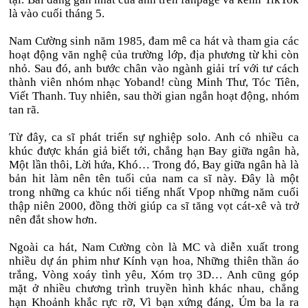
là vào cuối tháng 5.
Nam Cường sinh năm 1985, đam mê ca hát và tham gia các
hoạt động văn nghệ của trường lớp, địa phương từ khi còn
nhỏ. Sau đó, anh bước chân vào ngành giải trí với tư cách
thành viên nhóm nhạc Yoband! cùng Minh Thư, Tóc Tiên,
Viết Thanh. Tuy nhiên, sau thời gian ngắn hoạt động, nhóm
tan rã.
Từ đây, ca sĩ phát triển sự nghiệp solo. Anh có nhiều ca
khúc được khán giả biết tới, chẳng hạn Bay giữa ngân hà,
Một lần thôi, Lời hứa, Khó… Trong đó, Bay giữa ngân hà là
bản hit làm nên tên tuổi của nam ca sĩ này. Đây là một
trong những ca khúc nổi tiếng nhất Vpop những năm cuối
thập niên 2000, đồng thời giúp ca sĩ tăng vọt cát-xê và trở
nên đắt show hơn.
Ngoài ca hát, Nam Cường còn là MC và diễn xuất trong
nhiều dự án phim như Kính vạn hoa, Những thiên thần áo
trắng, Vòng xoáy tình yêu, Xóm trọ 3D… Anh cũng góp
mặt ở nhiều chương trình truyền hình khác nhau, chẳng
hạn Khoảnh khắc rực rỡ, Vì bạn xứng đáng, Úm ba la ra