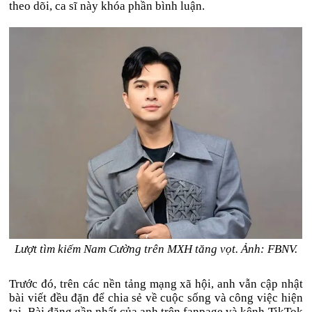
theo dõi, ca sĩ này khóa phần bình luận.
Lượt tìm kiếm Nam Cường trên MXH tăng vọt. Ảnh: FBNV.
Trước đó, trên các nền tảng mạng xã hội, anh vẫn cập nhật
bài viết đều đặn để chia sẻ về cuộc sống và công việc hiện
tại. Bài đăng gần nhất của anh trên fanpage và kênh TikTok