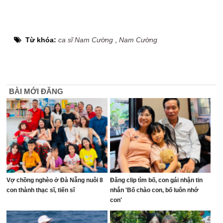
Từ khóa:
ca sĩ Nam Cường
,
Nam Cường
BÀI MỚI ĐĂNG
Vợ chồng nghèo ở Đà Nẵng nuôi 8
Đăng clip tìm bố, con gái nhận tin
con thành thạc sĩ, tiến sĩ
nhắn 'Bố chào con, bố luôn nhớ
con'