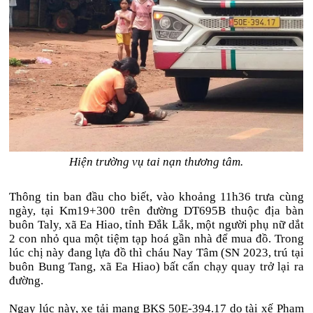
Hiện trường vụ tai nạn thương tâm.
Thông tin ban đầu cho biết, vào khoảng 11h36 trưa cùng
ngày, tại Km19+300 trên đường DT695B thuộc địa bàn
buôn Taly, xã Ea Hiao, tỉnh Đắk Lắk, một người phụ nữ dắt
2 con nhỏ qua một tiệm tạp hoá gần nhà để mua đồ. Trong
lúc chị này đang lựa đồ thì cháu Nay Tâm (SN 2023, trú tại
buôn Bung Tang, xã Ea Hiao) bất cẩn chạy quay trở lại ra
đường.
Ngay lúc này, xe tải mang BKS 50E-394.17 do tài xế Phạm