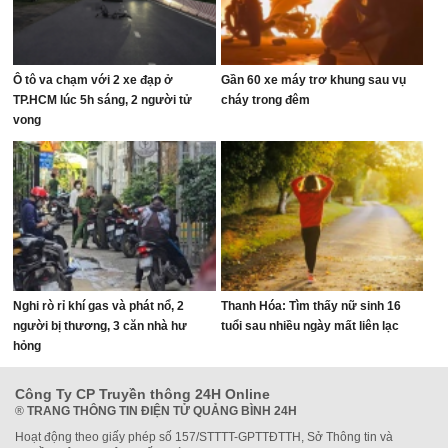
Ô tô va chạm với 2 xe đạp ở
Gần 60 xe máy trơ khung sau vụ
TP.HCM lúc 5h sáng, 2 người tử
cháy trong đêm
vong
Nghi rò rỉ khí gas và phát nổ, 2
Thanh Hóa: Tìm thấy nữ sinh 16
người bị thương, 3 căn nhà hư
tuổi sau nhiều ngày mất liên lạc
hỏng
Công Ty CP Truyền thông 24H Online
®
TRANG THÔNG TIN ĐIỆN TỬ QUẢNG BÌNH 24H
Hoạt động theo giấy phép số 157/STTTT-GPTTĐTTH, Sở Thông tin và