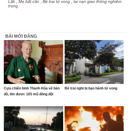
Lắk
,
Mẹ bất cẩn
,
Bé trai tử vong
,
tai nạn giao thông nghiêm
trọng
BÀI MỚI ĐĂNG
Cựu chiến binh Thanh Hóa vẽ bản
Bé trai nghi bị bạo hành tử vong
đồ, tìm được 165 mộ đồng đội