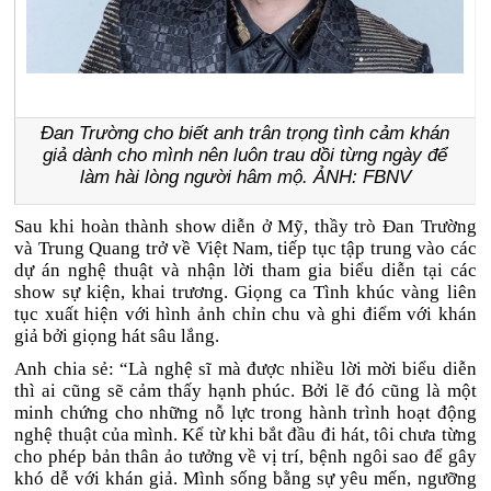
Đan Trường cho biết anh trân trọng tình cảm khán
giả dành cho mình nên luôn trau dồi từng ngày để
làm hài lòng người hâm mộ.
ẢNH: FBNV
Sau khi hoàn thành show diễn ở Mỹ, thầy trò Đan Trường
và Trung Quang trở về Việt Nam, tiếp tục tập trung vào các
dự án nghệ thuật và nhận lời tham gia biểu diễn tại các
show sự kiện, khai trương. Giọng ca Tình khúc vàng liên
tục xuất hiện với hình ảnh chỉn chu và ghi điểm với khán
giả bởi giọng hát sâu lắng.
Anh chia sẻ: “Là nghệ sĩ mà được nhiều lời mời biểu diễn
thì ai cũng sẽ cảm thấy hạnh phúc. Bởi lẽ đó cũng là một
minh chứng cho những nỗ lực trong hành trình hoạt động
nghệ thuật của mình. Kể từ khi bắt đầu đi hát, tôi chưa từng
cho phép bản thân ảo tưởng về vị trí, bệnh ngôi sao để gây
khó dễ với khán giả. Mình sống bằng sự yêu mến, ngưỡng