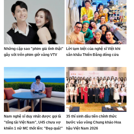
Những cặp sao "phim giả tình thật"
Lời tạm biệt của nghệ sĩ Việt khi
gây sốt trên phim giờ vàng VTV
sân khấu Thiên Đăng đóng cửa
Nam nghệ sĩ duy nhất được gọi là
35 thí sinh đầu tiên chính thức
"tổng tài Việt Nam", U45 chưa vợ
bước vào vòng Chung khảo Hoa
khiến 1 nữ MC thốt lên: "Đẹp quá!"
hậu Việt Nam 2026