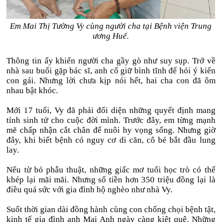
Em Mai Thị Tường Vy cùng người cha tại Bệnh viện Trung
ương Huế.
Thông tin ấy khiến người cha gầy gò như suy sụp. Trở về
nhà sau buổi gặp bác sĩ, anh cố giữ bình tĩnh để hỏi ý kiến
con gái. Nhưng lời chưa kịp nói hết, hai cha con đã ôm
nhau bật khóc.
Mới 17 tuổi, Vy đã phải đối diện những quyết định mang
tính sinh tử cho cuộc đời mình. Trước đây, em từng mạnh
mẽ chấp nhận cắt chân để nuôi hy vọng sống. Nhưng giờ
đây, khi biết bệnh có nguy cơ di căn, cô bé bắt đầu lung
lay.
Nếu từ bỏ phẫu thuật, những giấc mơ tuổi học trò có thể
khép lại mãi mãi. Nhưng số tiền hơn 350 triệu đồng lại là
điều quá sức với gia đình hộ nghèo như nhà Vy.
Suốt thời gian dài đồng hành cùng con chống chọi bệnh tật,
kinh tế gia đình anh Mai Anh ngày càng kiệt quệ. Những