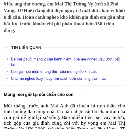
Mắc ung thư xương, em Mai Thị Tường Vy (trú xã Phú
Vang, TP Huế) đang đối diện nguy cơ mất đôi chân vì khối
u di căn. Hoàn cảnh nghèo khó khiến gia đình em gần như
bất lực trước khoản chi phí phẫu thuật hơn 350 triệu
đồng.
TIN LIÊN QUAN
Bé trai 2 tuổi mang 2 căn bệnh hiểm, cha mẹ nghèo đau đớn, bất
lực
Con gái héo mòn vì ung thư, cha mẹ nghèo xin cứu
Cha mẹ nghèo loay hoay tìm cách cứu con ung thư máu
Mong mỏi giữ lại đôi chân cho con
Một tháng trước, anh Mai Anh đã chuẩn bị tinh thần cho
tình huống đau lòng nhất là chấp nhận cắt bỏ chân trái của
con gái để giữ lại sự sống. Bao nhiêu tiền bạc vay mượn,
tích góp của gia đình cũng chỉ với hy vọng em Mai Thị
Tường Vy (SN 2009, trú thôn Viễn Trình, xã Phú Vang, TP