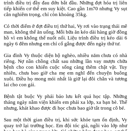
trình điều trị đầy đau đớn bắt đầu. Những đợt hóa trị liên
tiếp khiến cơ thể em suy kiệt. Cao gần 1m70 nhưng Vy sụt
cân nghiêm trọng, chỉ còn khoảng 35kg.
Có thời điểm ở đợt điều trị thứ hai, Vy rơi vào trạng thái mê
man, không thể ăn uống. Mỗi bữa ăn kéo dài hàng giờ đồng
hồ vì em không thể nuốt nổi. Liệu trình điều trị kéo dài 6
ngày 6 đêm nhưng em chỉ cố gắng được đến ngày thứ tư.
Gia đình Vy thuộc diện hộ nghèo, nhiều năm chưa có nhà
riêng. Nợ nần chồng chất sau những lần vay mượn chữa
bệnh cho con khiến cuộc sống càng thêm chật vật. Tuy
nhiên, chưa bao giờ cha mẹ em nghĩ đến chuyện buông
xuôi. Điều họ mong mỏi nhất là giữ lại đôi chân và tương
lai cho con gái.
Bệnh tật buộc Vy phải bảo lưu kết quả học tập. Những
tháng ngày nằm viện khiến em phải xa lớp, xa bạn bè. Thế
nhưng, khát khao được đi học chưa bao giờ tắt trong cô bé.
Sau một thời gian điều trị, khi sức khỏe tạm ổn định, Vy
quay trở lại trường học. Em đội tóc giả, ngồi vào lớp như