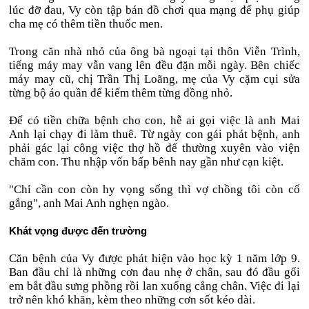
lúc đỡ đau, Vy còn tập bán đồ chơi qua mạng để phụ giúp
cha mẹ có thêm tiền thuốc men.
Trong căn nhà nhỏ của ông bà ngoại tại thôn Viễn Trình,
tiếng máy may vẫn vang lên đều đặn mỗi ngày. Bên chiếc
máy may cũ, chị Trần Thị Loãng, mẹ của Vy cặm cụi sửa
từng bộ áo quần để kiếm thêm từng đồng nhỏ.
Để có tiền chữa bệnh cho con, hễ ai gọi việc là anh Mai
Anh lại chạy đi làm thuê. Từ ngày con gái phát bệnh, anh
phải gác lại công việc thợ hồ để thường xuyên vào viện
chăm con. Thu nhập vốn bấp bênh nay gần như cạn kiệt.
"Chỉ cần con còn hy vọng sống thì vợ chồng tôi còn cố
gắng", anh Mai Anh nghẹn ngào.
Khát vọng được đến trường
Căn bệnh của Vy được phát hiện vào học kỳ 1 năm lớp 9.
Ban đầu chỉ là những cơn đau nhẹ ở chân, sau đó đầu gối
em bắt đầu sưng phồng rồi lan xuống cẳng chân. Việc đi lại
trở nên khó khăn, kèm theo những cơn sốt kéo dài.