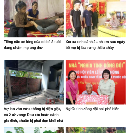
Tiếng nấc xé lòng của cô bé 8 tuổi
Xót xa tình cảnh 2 anh em sau ngày
đang chăm mẹ ung thư
bố mẹ bị lửa rừng thiêu cháy
Vợ lao vào cứu chồng bị điện giật,
Nghĩa tình đồng đội nơi phố biển
cả 2 tử vong: Đau xót hoàn cảnh
gia đình, chuẩn bị phải dọn khỏi nhà