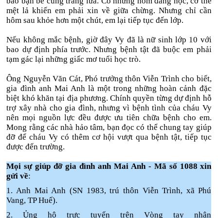
bao bạn bè cùng trang lứa. Có những hôm đang học, cơ thể
mệt lả khiến em phải xin về giữa chừng. Nhưng chỉ cần
hôm sau khỏe hơn một chút, em lại tiếp tục đến lớp.
Nếu không mắc bệnh, giờ đây Vy đã là nữ sinh lớp 10 với
bao dự định phía trước. Nhưng bệnh tật đã buộc em phải
tạm gác lại những giấc mơ tuổi học trò.
Ông Nguyễn Văn Cát, Phó trưởng thôn Viễn Trình cho biết,
gia đình anh Mai Anh là một trong những hoàn cảnh đặc
biệt khó khăn tại địa phương. Chính quyền từng dự định hỗ
trợ xây nhà cho gia đình, nhưng vì bệnh tình của cháu Vy
nên mọi nguồn lực đều được ưu tiên chữa bệnh cho em.
Mong rằng các nhà hảo tâm, bạn đọc có thể chung tay giúp
đỡ để cháu Vy có thêm cơ hội vượt qua bệnh tật, tiếp tục
được đến trường.
Mọi sự giúp đỡ gia đình anh Mai Anh - Mã số 1088 xin
gửi về
:
1. Anh Mai Anh (SN 1983, trú thôn Viễn Trình, xã Phú
Vang, TP Huế).
2. Ủng hộ trực tuyến trên Vòng tay nhân