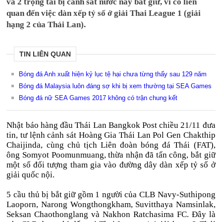
và 2 trọng tài bị cảnh sát nước này bắt giữ, vì có liên
quan đến việc dàn xếp tỷ số ở giải Thai League 1 (giải
hạng 2 của Thái Lan).
TIN LIÊN QUAN
Bóng đá Anh xuất hiện kỷ lục tệ hại chưa từng thấy sau 129 năm
Bóng đá Malaysia luôn đáng sợ khi bị xem thường tại SEA Games
Bóng đá nữ SEA Games 2017 không có trận chung kết
Nhật báo hàng đầu Thái Lan Bangkok Post chiều 21/11 đưa
tin, tư lệnh cảnh sát Hoàng Gia Thái Lan Pol Gen Chakthip
Chaijinda, cùng chủ tịch Liên đoàn bóng đá Thái (FAT),
ông Somyot Poomunmuang, thừa nhận đã tấn công, bắt giữ
một số đối tượng tham gia vào đường dây dàn xếp tỷ số ở
giải quốc nội.
5 cầu thủ bị bắt giữ gồm 1 người của CLB Navy-Suthipong
Laoporn, Narong Wongthongkham, Suvitthaya Namsinlak,
Seksan Chaothonglang và Nakhon Ratchasima FC. Đây là