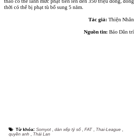
thao có thể lãnh mức phạt tiền lên đến 350 triệu đồng, đồng
thời có thể bị phạt tù bổ sung 5 năm.
Tác giả:
Thiện Nhân
Nguồn tin:
Báo Dân trí
Từ khóa:
Somyot
,
dàn xếp tỷ số
,
FAT
,
Thai-League
,
quyền anh
,
Thái Lan