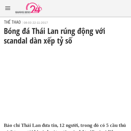
THỂ THAO
08:03 22-11-2017
Bóng đá Thái Lan rúng động với
scandal dàn xếp tỷ số
Báo chí Thái Lan đưa tin, 12 người, trong đó có 5 cầu thủ