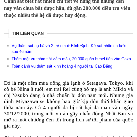
Cảnh sát biết rất nhiều chi tiết về hung thủ nhưng đến
nay vẫn chưa bắt được hắn, dù gần 280.000 điều tra viên
thuộc nhiều thế hệ đã được huy động.
TIN LIÊN QUAN
Vụ thảm sát cụ bà và 2 trẻ em ở Bình Định: Kẻ sát nhân sa lưới
sau 46 năm
Thêm một vụ thảm sát đẫm máu, 20.000 quân Israel tiến vào Gaza
Toàn cảnh vụ thảm sát kinh hoàng 4 người tại Cao Bằng
Đó là một đêm mùa đông giá lạnh ở Setagaya, Tokyo, khi
cô bé Niina 8 tuổi, em trai Rei cùng bố mẹ là anh Mikio và
chị Yasuko đang ở nhà chuẩn bị đón năm mới. Nhưng gia
đình Miyazawa sẽ không bao giờ kịp đón thời khắc giao
thừa năm ấy. Cả 4 người đã bị sát hại dã man vào ngày
30/12/2000, trong một vụ án gây chấn động Nhật Bản và
mở ra một chương đen tối trong lịch sử tội phạm của quốc
gia này.