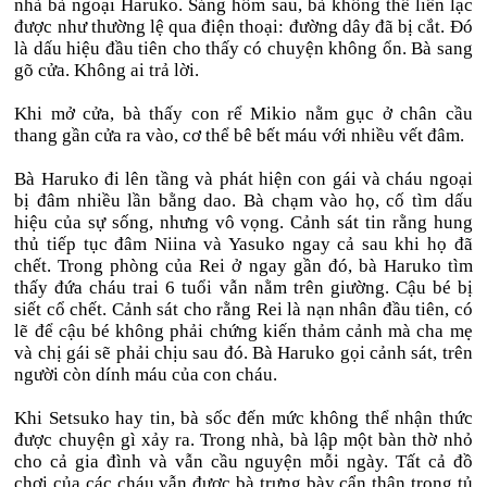
nhà bà ngoại Haruko. Sáng hôm sau, bà không thể liên lạc
được như thường lệ qua điện thoại: đường dây đã bị cắt. Đó
là dấu hiệu đầu tiên cho thấy có chuyện không ổn. Bà sang
gõ cửa. Không ai trả lời.
Khi mở cửa, bà thấy con rể Mikio nằm gục ở chân cầu
thang gần cửa ra vào, cơ thể bê bết máu với nhiều vết đâm.
Bà Haruko đi lên tầng và phát hiện con gái và cháu ngoại
bị đâm nhiều lần bằng dao. Bà chạm vào họ, cố tìm dấu
hiệu của sự sống, nhưng vô vọng. Cảnh sát tin rằng hung
thủ tiếp tục đâm Niina và Yasuko ngay cả sau khi họ đã
chết. Trong phòng của Rei ở ngay gần đó, bà Haruko tìm
thấy đứa cháu trai 6 tuổi vẫn nằm trên giường. Cậu bé bị
siết cổ chết. Cảnh sát cho rằng Rei là nạn nhân đầu tiên, có
lẽ để cậu bé không phải chứng kiến thảm cảnh mà cha mẹ
và chị gái sẽ phải chịu sau đó. Bà Haruko gọi cảnh sát, trên
người còn dính máu của con cháu.
Khi Setsuko hay tin, bà sốc đến mức không thể nhận thức
được chuyện gì xảy ra. Trong nhà, bà lập một bàn thờ nhỏ
cho cả gia đình và vẫn cầu nguyện mỗi ngày. Tất cả đồ
chơi của các cháu vẫn được bà trưng bày cẩn thận trong tủ