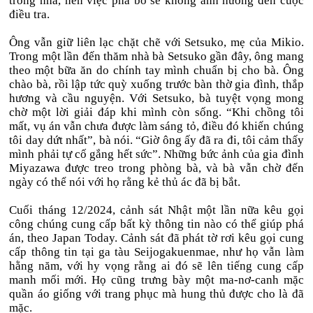
trong nhà, nên việc phá bỏ sẽ không ảnh hưởng đến cuộc
điều tra.
Ông vẫn giữ liên lạc chặt chẽ với Setsuko, mẹ của Mikio.
Trong một lần đến thăm nhà bà Setsuko gần đây, ông mang
theo một bữa ăn do chính tay mình chuẩn bị cho bà. Ông
chào bà, rồi lập tức quỳ xuống trước bàn thờ gia đình, thắp
hương và cầu nguyện. Với Setsuko, bà tuyệt vọng mong
chờ một lời giải đáp khi mình còn sống. “Khi chồng tôi
mất, vụ án vẫn chưa được làm sáng tỏ, điều đó khiến chúng
tôi day dứt nhất”, bà nói. “Giờ ông ấy đã ra đi, tôi cảm thấy
mình phải tự cố gắng hết sức”. Những bức ảnh của gia đình
Miyazawa được treo trong phòng bà, và bà vẫn chờ đến
ngày có thể nói với họ rằng kẻ thủ ác đã bị bắt.
Cuối tháng 12/2024, cảnh sát Nhật một lần nữa kêu gọi
công chúng cung cấp bất kỳ thông tin nào có thể giúp phá
án, theo Japan Today. Cảnh sát đã phát tờ rơi kêu gọi cung
cấp thông tin tại ga tàu Seijogakuenmae, như họ vẫn làm
hằng năm, với hy vọng rằng ai đó sẽ lên tiếng cung cấp
manh mối mới. Họ cũng trưng bày một ma-nơ-canh mặc
quần áo giống với trang phục mà hung thủ được cho là đã
mặc.