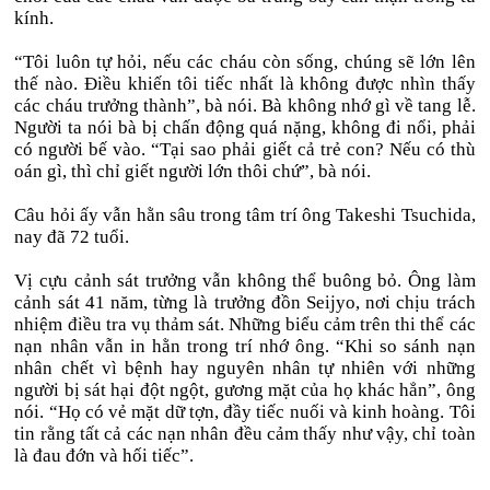
kính.
“Tôi luôn tự hỏi, nếu các cháu còn sống, chúng sẽ lớn lên
thế nào. Điều khiến tôi tiếc nhất là không được nhìn thấy
các cháu trưởng thành”, bà nói. Bà không nhớ gì về tang lễ.
Người ta nói bà bị chấn động quá nặng, không đi nổi, phải
có người bế vào. “Tại sao phải giết cả trẻ con? Nếu có thù
oán gì, thì chỉ giết người lớn thôi chứ”, bà nói.
Câu hỏi ấy vẫn hằn sâu trong tâm trí ông Takeshi Tsuchida,
nay đã 72 tuổi.
Vị cựu cảnh sát trưởng vẫn không thể buông bỏ. Ông làm
cảnh sát 41 năm, từng là trưởng đồn Seijyo, nơi chịu trách
nhiệm điều tra vụ thảm sát. Những biểu cảm trên thi thể các
nạn nhân vẫn in hằn trong trí nhớ ông. “Khi so sánh nạn
nhân chết vì bệnh hay nguyên nhân tự nhiên với những
người bị sát hại đột ngột, gương mặt của họ khác hẳn”, ông
nói. “Họ có vẻ mặt dữ tợn, đầy tiếc nuối và kinh hoàng. Tôi
tin rằng tất cả các nạn nhân đều cảm thấy như vậy, chỉ toàn
là đau đớn và hối tiếc”.