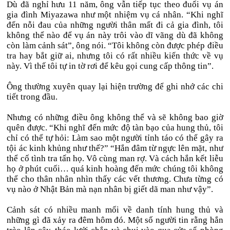
Dù đã nghỉ hưu 11 năm, ông vẫn tiếp tục theo đuổi vụ án
gia đình Miyazawa như một nhiệm vụ cá nhân. “Khi nghĩ
đến nỗi đau của những người thân mất đi cả gia đình, tôi
không thể nào để vụ án này trôi vào dĩ vãng dù đã không
còn làm cảnh sát”, ông nói. “Tôi không còn được phép điều
tra hay bắt giữ ai, nhưng tôi có rất nhiều kiến thức về vụ
này. Vì thế tôi tự in tờ rơi để kêu gọi cung cấp thông tin”.
Ông thường xuyên quay lại hiện trường để ghi nhớ các chi
tiết trong đầu.
Nhưng có những điều ông không thể và sẽ không bao giờ
quên được. “Khi nghĩ đến mức độ tàn bạo của hung thủ, tôi
chỉ có thể tự hỏi: Làm sao một người tỉnh táo có thể gây ra
tội ác kinh khủng như thế?” “Hắn đâm từ ngực lên mặt, như
thể cố tình tra tấn họ. Vô cùng man rợ. Và cách hắn kết liễu
họ ở phút cuối… quá kinh hoàng đến mức chúng tôi không
thể cho thân nhân nhìn thấy các vết thương. Chưa từng có
vụ nào ở Nhật Bản mà nạn nhân bị giết dã man như vậy”.
Cảnh sát có nhiều manh mối về danh tính hung thủ và
những gì đã xảy ra đêm hôm đó. Một số người tin rằng hắn