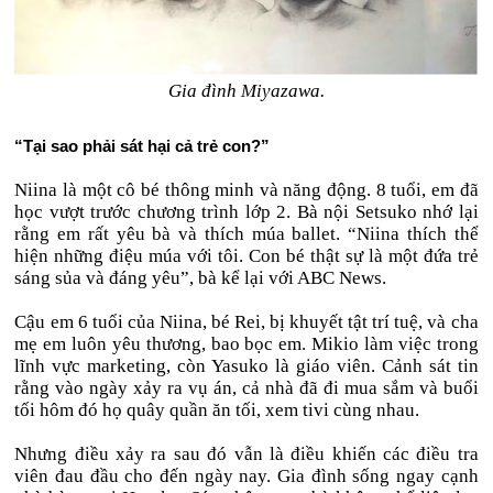
Gia đình Miyazawa.
“Tại sao phải sát hại cả trẻ con?”
Niina là một cô bé thông minh và năng động. 8 tuổi, em đã
học vượt trước chương trình lớp 2. Bà nội Setsuko nhớ lại
rằng em rất yêu bà và thích múa ballet. “Niina thích thể
hiện những điệu múa với tôi. Con bé thật sự là một đứa trẻ
sáng sủa và đáng yêu”, bà kể lại với ABC News.
Cậu em 6 tuổi của Niina, bé Rei, bị khuyết tật trí tuệ, và cha
mẹ em luôn yêu thương, bao bọc em. Mikio làm việc trong
lĩnh vực marketing, còn Yasuko là giáo viên. Cảnh sát tin
rằng vào ngày xảy ra vụ án, cả nhà đã đi mua sắm và buổi
tối hôm đó họ quây quần ăn tối, xem tivi cùng nhau.
Nhưng điều xảy ra sau đó vẫn là điều khiến các điều tra
viên đau đầu cho đến ngày nay. Gia đình sống ngay cạnh