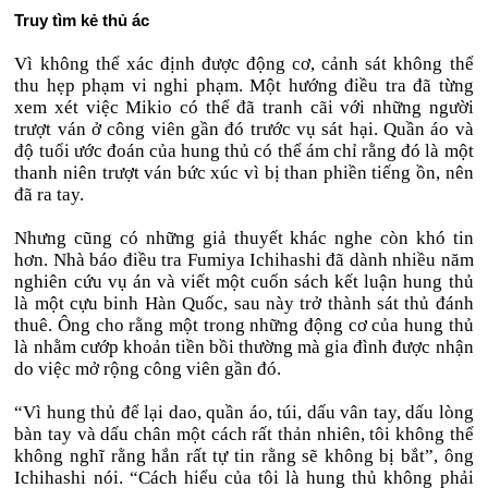
Truy tìm kẻ thủ ác
Vì không thể xác định được động cơ, cảnh sát không thể
thu hẹp phạm vi nghi phạm. Một hướng điều tra đã từng
xem xét việc Mikio có thể đã tranh cãi với những người
trượt ván ở công viên gần đó trước vụ sát hại. Quần áo và
độ tuổi ước đoán của hung thủ có thể ám chỉ rằng đó là một
thanh niên trượt ván bức xúc vì bị than phiền tiếng ồn, nên
đã ra tay.
Nhưng cũng có những giả thuyết khác nghe còn khó tin
hơn. Nhà báo điều tra Fumiya Ichihashi đã dành nhiều năm
nghiên cứu vụ án và viết một cuốn sách kết luận hung thủ
là một cựu binh Hàn Quốc, sau này trở thành sát thủ đánh
thuê. Ông cho rằng một trong những động cơ của hung thủ
là nhằm cướp khoản tiền bồi thường mà gia đình được nhận
do việc mở rộng công viên gần đó.
“Vì hung thủ để lại dao, quần áo, túi, dấu vân tay, dấu lòng
bàn tay và dấu chân một cách rất thản nhiên, tôi không thể
không nghĩ rằng hắn rất tự tin rằng sẽ không bị bắt”, ông
Ichihashi nói. “Cách hiểu của tôi là hung thủ không phải