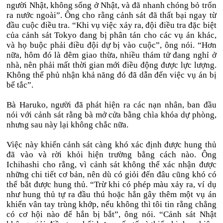
người Nhật, không sống ở Nhật, và đã nhanh chóng bỏ trốn
ra nước ngoài”. Ông cho rằng cảnh sát đã thất bại ngay từ
đầu cuộc điều tra. “Khi vụ việc xảy ra, đội điều tra đặc biệt
của cảnh sát Tokyo đang bị phân tán cho các vụ án khác,
và họ buộc phải điều đội dự bị vào cuộc”, ông nói. “Hơn
nữa, hôm đó là đêm giao thừa, nhiều thám tử đang nghỉ ở
nhà, nên phải mất thời gian mới điều động được lực lượng.
Không thể phủ nhận khả năng đó đã dẫn đến việc vụ án bị
bế tắc”.
Bà Haruko, người đã phát hiện ra các nạn nhân, ban đầu
nói với cảnh sát rằng bà mở cửa bằng chìa khóa dự phòng,
nhưng sau này lại không chắc nữa.
Việc này khiến cảnh sát càng khó xác định được hung thủ
đã vào và rời khỏi hiện trường bằng cách nào. Ông
Ichihashi cho rằng, vì cảnh sát không thể xác nhận được
những chi tiết cơ bản, nên dù có giỏi đến đâu cũng khó có
thể bắt được hung thủ. “Trừ khi có phép màu xảy ra, ví dụ
như hung thủ tự ra đầu thú hoặc hắn gây thêm một vụ án
khiến vân tay trùng khớp, nếu không thì tôi tin rằng chẳng
có cơ hội nào để hắn bị bắt”, ông nói. “Cảnh sát Nhật