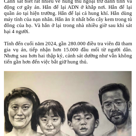
Cảnh sát biết rất nhiều về hung thủ ngoại trừ danh tính và
động cơ gây án. Hắn để lại ADN ở khắp nơi. Hắn để lại
quần áo tại hiện trường. Hắn để lại cả hung khí. Hắn dùng
máy tính của nạn nhân. Hắn ăn ít nhất bốn cây kem trong tủ
đông của họ. Và hắn ở lại trong nhà nhiều giờ sau khi sát
hại 4 người.
Tính đến cuối năm 2024, gần 280.000 điều tra viên đã tham
gia vụ án, tiếp nhận hơn 15.000 đầu mối từ người dân.
Nhưng sau hơn hai thập kỷ, cảnh sát dường như vẫn không
tiến gần hơn đến việc bắt giữ hung thủ.