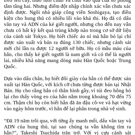
trèo lên cây, tháo lưới chắn và chui vào qua cửa sổ phòng
tắm tầng hai. Nhưng điểm đột nhập chính xác vẫn chưa xác
định được. Ngôi nhà giáp công viên Soshigaya, tạo điều
kiện cho hung thủ có nhiều lối vào khả thi. Họ đã có dấu
vân tay và ADN của kẻ giết người, nhưng cho đến nay vẫn
chưa có bất kỳ kết quả trùng khớp nào trong cơ sở dữ liệu
của cảnh sát Tokyo. Họ biết chiếc áo nỉ mà hắn bỏ lại chỉ
được sản xuất và bán ra đúng 130 chiếc, nhưng cảnh sát
mới chỉ lần ra được 12 người sở hữu. Họ có mẫu máu của
hắn, cho thấy kẻ giết người là nam giới và có thể là người
lai, nhiều khả năng mang dòng máu Hàn Quốc hoặc Trung
Quốc.
Dựa vào dấu chân, họ biết đôi giày của hắn có thể được sản
xuất tại Hàn Quốc, với kích cỡ chưa từng được bán tại Nhật
Bản. Họ cho rằng hắn có thân hình gầy, vì túi đeo hông bỏ
lại cho thấy vòng eo của hắn nằm trong khoảng 70 đến 75
cm. Thậm chí họ còn biết hắn đã ăn đậu cô-ve và hạt vừng
vào ngày hôm trước, vì hắn để lại phân trong nhà vệ sinh.
“Đã 19 năm trôi qua, với từng ấy manh mối, dấu vân tay và
ADN của hung thủ, tại sao chúng ta vẫn không tìm ra
hắn?”, Takeshi Tsuchida trăn trở. Với vị cựu cảnh sát