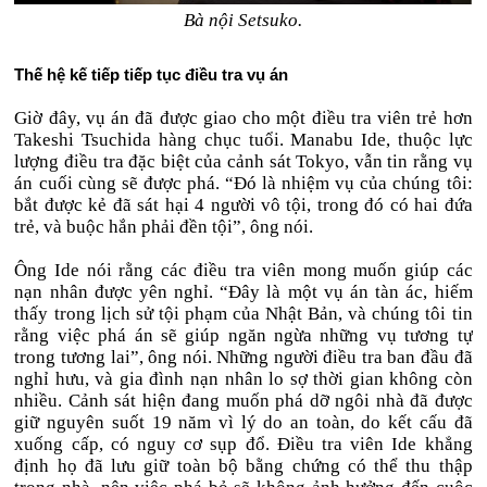
Bà nội Setsuko.
Thế hệ kế tiếp tiếp tục điều tra vụ án
Giờ đây, vụ án đã được giao cho một điều tra viên trẻ hơn
Takeshi Tsuchida hàng chục tuổi. Manabu Ide, thuộc lực
lượng điều tra đặc biệt của cảnh sát Tokyo, vẫn tin rằng vụ
án cuối cùng sẽ được phá. “Đó là nhiệm vụ của chúng tôi:
bắt được kẻ đã sát hại 4 người vô tội, trong đó có hai đứa
trẻ, và buộc hắn phải đền tội”, ông nói.
Ông Ide nói rằng các điều tra viên mong muốn giúp các
nạn nhân được yên nghỉ. “Đây là một vụ án tàn ác, hiếm
thấy trong lịch sử tội phạm của Nhật Bản, và chúng tôi tin
rằng việc phá án sẽ giúp ngăn ngừa những vụ tương tự
trong tương lai”, ông nói. Những người điều tra ban đầu đã
nghỉ hưu, và gia đình nạn nhân lo sợ thời gian không còn
nhiều. Cảnh sát hiện đang muốn phá dỡ ngôi nhà đã được
giữ nguyên suốt 19 năm vì lý do an toàn, do kết cấu đã
xuống cấp, có nguy cơ sụp đổ. Điều tra viên Ide khẳng
định họ đã lưu giữ toàn bộ bằng chứng có thể thu thập