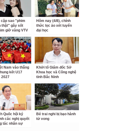
 cặp sao "phim
Hôm nay (4/8), chính
h thật" gây sốt
thức lọc ảo xét tuyển
him giờ vàng VTV
đại học
ệt Nam vào thẳng
Khởi tố Giám đốc Sở
hung kết U17
Khoa học và Công nghệ
 2027
tỉnh Bắc Ninh
ch Quốc hội ký
Bé trai nghi bị bạo hành
nh các nghị quyết
tử vong
g tác nhân sự