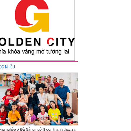
ỌC NHIỀU
ng nghèo ở Đà Nẵng nuôi 8 con thành thạc sĩ,