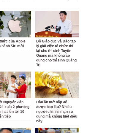
thức của Apple
Bộ Giáo dục và Đào tạo
n hành Siri mới
lý giải việc tổ chức thi
lại cho thí sinh Tuyên
Quang mà không áp
dụng cho thí sinh Quảng
Trị
ết Nguyên đán
Dầu ăn mở nắp để
Đề xuất 2 phương
được bao lâu? Nhiều
 nhất lên tới 10
người chỉ nhìn hạn sử
ên tiếp
dụng mà không biết điều
này