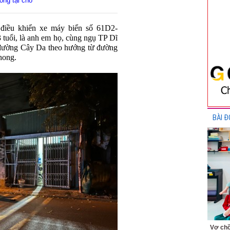
ong tại chỗ
điều khiển xe máy biển số 61D2-
 tuổi, là anh em họ, cùng ngụ TP Dĩ
 đường Cây Da theo hướng từ đường
hong.
BÀI Đ
Vợ chồ