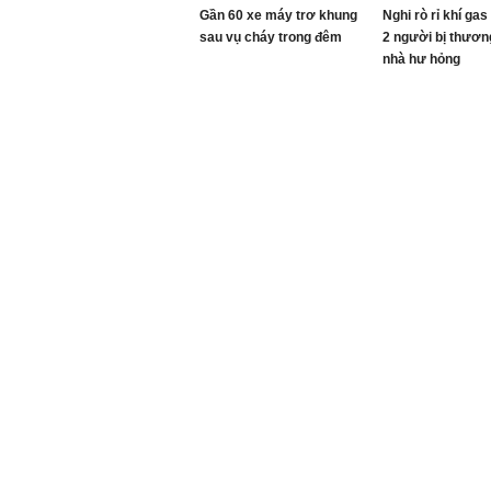
Gần 60 xe máy trơ khung
Nghi rò rỉ khí gas
sau vụ cháy trong đêm
2 người bị thươn
nhà hư hỏng