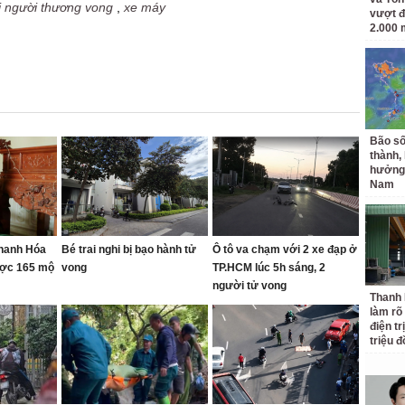
i người thương vong
,
xe máy
vượt đ
2.000 
Bão số
thành,
hưởng 
Nam
Thanh Hóa
Bé trai nghi bị bạo hành tử
Ô tô va chạm với 2 xe đạp ở
ược 165 mộ
vong
TP.HCM lúc 5h sáng, 2
người tử vong
Thanh
làm rõ
điện tr
triệu 