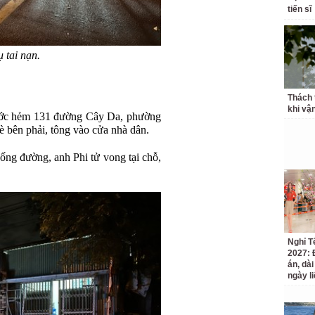
tiến sĩ
 tai nạn.
Thách 
khi vậ
ước hẻm 131 đường Cây Da, phường
 bên phải, tông vào cửa nhà dân.
ống đường, anh Phi tử vong tại chỗ,
Nghỉ T
2027: 
án, dài
ngày li