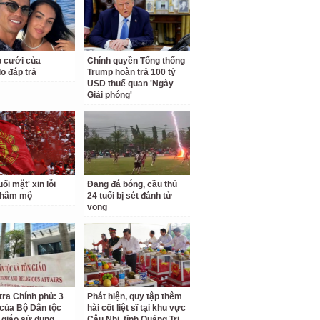
 cưới của
Chính quyền Tổng thống
o đáp trả
Trump hoàn trả 100 tỷ
USD thuế quan 'Ngày
Giải phóng'
i mặt' xin lỗi
Đang đá bóng, cầu thủ
 hâm mộ
24 tuổi bị sét đánh tử
vong
tra Chính phủ: 3
Phát hiện, quy tập thêm
 của Bộ Dân tộc
hài cốt liệt sĩ tại khu vực
 giáo sử dụng
Câu Nhi, tỉnh Quảng Trị