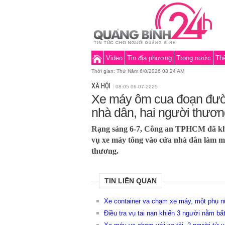
Video
Tin địa phương
Trong nước
Thế
Thời gian:
Thứ Năm 6/8/2026 03:24 AM
XÃ HỘI
08:05 06-07-2025
Xe máy ôm cua đoạn đườ
nhà dân, hai người thươ
Rạng sáng 6-7, Công an TPHCM đã khá
vụ xe máy tông vào cửa nhà dân làm mộ
thương.
TIN LIÊN QUAN
Xe container va chạm xe máy, một phụ n
Điều tra vụ tai nạn khiến 3 người nằm bấ