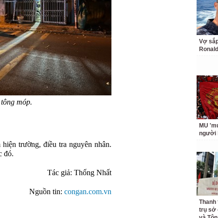
Vợ sắp
Ronald
 tông móp.
MU 'muố
người
hiện trường, điều tra nguyên nhân.
c đó.
Tác giả: Thống Nhất
Nguồn tin:
congan.com.vn
Thanh 
trụ sở
và Tôn