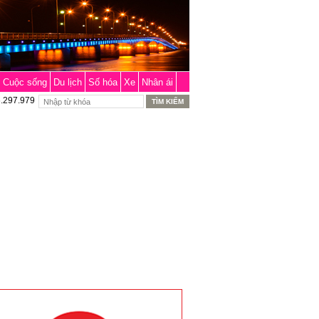
Cuộc sống
Du lịch
Số hóa
Xe
Nhân ái
6.297.979