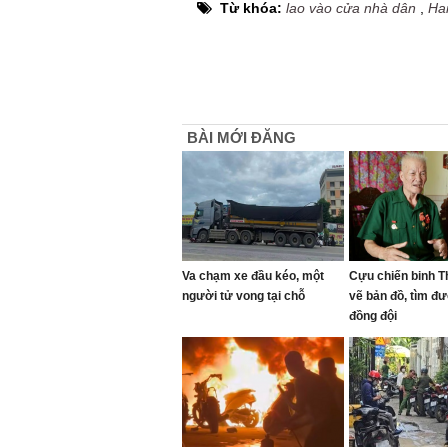
Từ khóa:
lao vào cửa nhà dân
,
Ha
BÀI MỚI ĐĂNG
Va chạm xe đầu kéo, một
Cựu chiến binh 
người tử vong tại chỗ
vẽ bản đồ, tìm đ
đồng đội