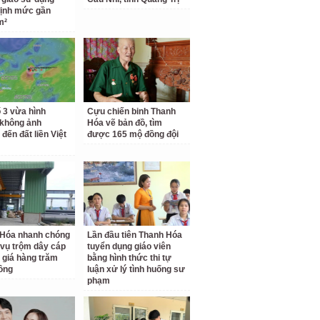
ịnh mức gần
m²
 3 vừa hình
Cựu chiến binh Thanh
 không ảnh
Hóa vẽ bản đồ, tìm
đến đất liền Việt
được 165 mộ đồng đội
 Hóa nhanh chóng
Lần đầu tiên Thanh Hóa
 vụ trộm dây cáp
tuyển dụng giáo viên
ị giá hàng trăm
bằng hình thức thi tự
đồng
luận xử lý tình huống sư
phạm