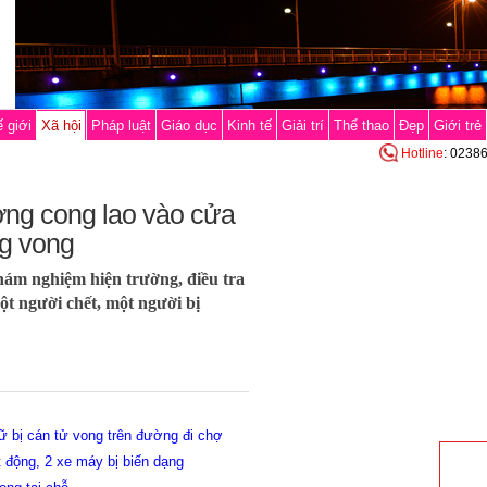
 giới
Xã hội
Pháp luật
Giáo dục
Kinh tế
Giải trí
Thể thao
Đẹp
Giới trẻ
Hotline
: 0238
ng cong lao vào cửa
ng vong
m nghiệm hiện trường, điều tra
t người chết, một người bị
ữ bị cán tử vong trên đường đi chợ
t động, 2 xe máy bị biến dạng