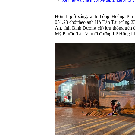
Xe máy va chạm với xe tải, 2 người tử v
Hơn 1 giờ sáng, anh Tống Hoàng Phi 
051.23 chở theo anh Hồ Tấn Tài (cùng 23
An, tỉnh Bình Dương cũ) lưu thông trên
Mỹ Phước Tân Vạn đi đường Lê Hồng P