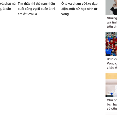
 và phát nổ,
Tìm thấy thi thể nạn nhân
Ô tô va chạm với xe đạp
g, 3 căn
cuối cùng vụ lũ cuốn 3 trẻ
điện, một nữ học sinh tử
em ở Sơn La
vong
Những
giả tìn
trên p
U17 Vi
Vòng c
châu Á
Chủ tị
ban hà
về côn