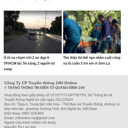
Ô tô va chạm với 2 xe đạp ở
Tìm thấy thi thể nạn nhân cuối cùng
TP.HCM lúc 5h sáng, 2 người tử
vụ lũ cuốn 3 trẻ em ở Sơn La
vong
Công Ty CP Truyền thông 24H Online
®
TRANG THÔNG TIN ĐIỆN TỬ QUẢNG BÌNH 24H
Hoạt động theo giấy phép số 157/STTTT-GPTTĐTTH, Sở Thông tin và
Truyền thông Nghệ An cấp ngày 25/12/2024
Địa chỉ: Tầng 4, Trung tâm Văn hóa – Thể thao và Truyền thông, đường Lê
Mao kéo dài , phường Trường Vinh, tỉnh Nghệ An, Việt Nam
Điện thoại: 0987.429.809
Email: 24honline.na@gmail.com
Người chịu trách nhiệm nội dung:
Nguyễn Thị Lan Anh