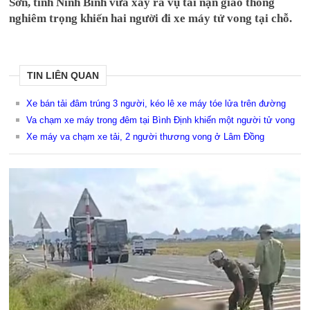
Sơn, tỉnh Ninh Bình vừa xảy ra vụ tai nạn giao thông
nghiêm trọng khiến hai người đi xe máy tử vong tại chỗ.
TIN LIÊN QUAN
Xe bán tải đâm trúng 3 người, kéo lê xe máy tóe lửa trên đường
Va chạm xe máy trong đêm tại Bình Định khiến một người tử vong
Xe máy va chạm xe tải, 2 người thương vong ở Lâm Đồng