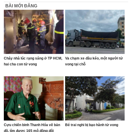
BÀI MỚI ĐĂNG
Cháy nhà lúc rạng sáng ở TP HCM,
Va chạm xe đầu kéo, một người tử
hai cha con tử vong
vong tại chỗ
Cựu chiến binh Thanh Hóa vẽ bản
Bé trai nghi bị bạo hành tử vong
đồ, tìm được 165 mộ đồng đội