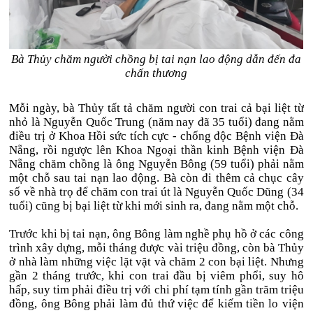
Bà Thủy chăm người chồng bị tai nạn lao động dẫn đến đa
chấn thương
Mỗi ngày, bà Thủy tất tả chăm người con trai cả bại liệt từ
nhỏ là Nguyễn Quốc Trung (năm nay đã 35 tuổi) đang nằm
điều trị ở Khoa Hồi sức tích cực - chống độc Bệnh viện Đà
Nẵng, rồi ngược lên Khoa Ngoại thần kinh Bệnh viện Đà
Nẵng chăm chồng là ông Nguyễn Bông (59 tuổi) phải nằm
một chỗ sau tai nạn lao động. Bà còn đi thêm cả chục cây
số về nhà trọ để chăm con trai út là Nguyễn Quốc Dũng (34
tuổi) cũng bị bại liệt từ khi mới sinh ra, đang nằm một chỗ.
Trước khi bị tai nạn, ông Bông làm nghề phụ hồ ở các công
trình xây dựng, mỗi tháng được vài triệu đồng, còn bà Thủy
ở nhà làm những việc lặt vặt và chăm 2 con bại liệt. Nhưng
gần 2 tháng trước, khi con trai đầu bị viêm phổi, suy hô
hấp, suy tim phải điều trị với chi phí tạm tính gần trăm triệu
đồng, ông Bông phải làm đủ thứ việc để kiếm tiền lo viện