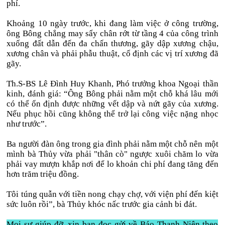
phí.
Khoảng 10 ngày trước, khi đang làm việc ở công trường,
ông Bông chẳng may sẩy chân rớt từ tầng 4 của công trình
xuống đất dẫn đến đa chấn thương, gãy dập xương chậu,
xương chân và phải phẫu thuật, cố định các vị trí xương đã
gãy.
Th.S-BS Lê Đình Huy Khanh, Phó trưởng khoa Ngoại thần
kinh, đánh giá: “Ông Bông phải nằm một chỗ khá lâu mới
có thể ổn định được những vết dập và nứt gãy của xương.
Nếu phục hồi cũng không thể trở lại công việc nặng nhọc
như trước”.
Ba người đàn ông trong gia đình phải nằm một chỗ nên một
mình bà Thủy vừa phải "thân cò" ngược xuôi chăm lo vừa
phải vay mượn khắp nơi để lo khoản chi phí đang tăng đến
hơn trăm triệu đồng.
Tôi túng quẫn với tiền nong chạy chợ, với viện phí đến kiệt
sức luôn rồi”, bà Thủy khóc nấc trước gia cảnh bi đát.
Mọi sự giúp đỡ, xin bạn đọc gửi về Báo Thanh Niên theo