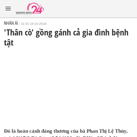
NHÂN ÁI
11:02 24-10-2018
'Thân cò' gồng gánh cả gia đình bệnh
tật
Đó là hoàn cảnh đáng thương của bà Phan Thị Lệ Thủy,