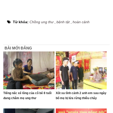
Từ khóa:
Chồng ung thư
,
bệnh tật
,
hoàn cảnh
BÀI MỚI ĐĂNG
Tiếng nấc xé lòng của cô bé 8 tuổi
Xót xa tình cảnh 2 anh em sau ngày
đang chăm mẹ ung thư
bố mẹ bị lửa rừng thiêu cháy