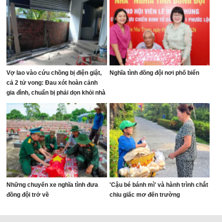
Vợ lao vào cứu chồng bị điện giật,
Nghĩa tình đồng đội nơi phố biển
cả 2 tử vong: Đau xót hoàn cảnh
gia đình, chuẩn bị phải dọn khỏi nhà
Những chuyến xe nghĩa tình đưa
'Cậu bé bánh mì' và hành trình chắt
đồng đội trở về
chiu giấc mơ đến trường