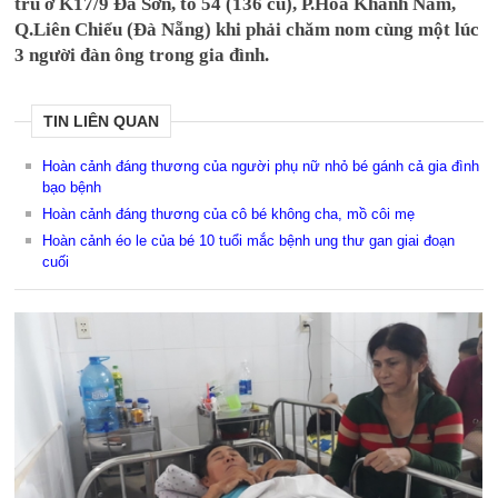
trú ở K17/9 Đà Sơn, tổ 54 (136 cũ), P.Hòa Khánh Nam,
Q.Liên Chiểu (Đà Nẵng) khi phải chăm nom cùng một lúc
3 người đàn ông trong gia đình.
TIN LIÊN QUAN
Hoàn cảnh đáng thương của người phụ nữ nhỏ bé gánh cả gia đình
bạo bệnh
Hoàn cảnh đáng thương của cô bé không cha, mồ côi mẹ
Hoàn cảnh éo le của bé 10 tuổi mắc bệnh ung thư gan giai đoạn
cuối