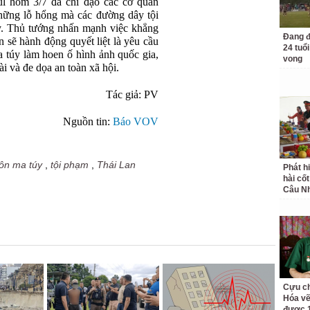
l hôm 3/7 đã chỉ đạo các cơ quan
những lỗ hổng mà các đường dây tội
y. Thủ tướng nhấn mạnh việc khẳng
Đang đ
 sẽ hành động quyết liệt là yêu cầu
24 tuổi
a túy làm hoen ố hình ảnh quốc gia,
vong
ài và đe dọa an toàn xã hội.
Tác giả: PV
Nguồn tin:
Báo VOV
ôn ma túy
,
tội phạm
,
Thái Lan
Phát h
hài cốt
Câu Nh
Cựu ch
Hóa vẽ
được 1