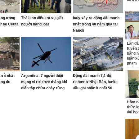
ạng trong
Thái Lan điều tra vụ giết
Italy xảy ra động đất mạnh
ư tại Ceuta
người hàng loạt
nhất trong 40 năm qua tại
Napoli
Lần đầ
tuyển 
bằng h
luận x
phạm
n ít nhất
Argentina: 7 người thiệt
Động đất mạnh 7,1 độ
ạng do
mạng vì rơi trực thăng khi
richter ở Nhật Bản, bước
diễn tập chữa cháy rừng
đầu ghi nhận ít nhất 50
người bị thương
Hôm na
thức l
đại họ