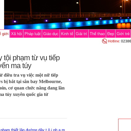
 giới
Xã hội
Pháp luật
Giáo dục
Kinh tế
Giải trí
Thể thao
Đẹp
Giới trẻ
Hotline
: 0238
 tội phạm từ vụ tiếp
yển ma túy
ừ điều tra vụ việc một nữ tiếp
 bị bắt tại sân bay Melbourne,
roin, cơ quan chức năng đang lần
a túy xuyên quốc gia từ
g phạm thiết lập đường dây t.ộ.i ph.ạ.m