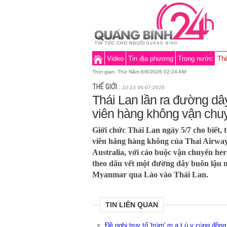
Video
Tin địa phương
Trong nước
Thế
Thời gian:
Thứ Năm 6/8/2026 02:24 AM
THẾ GIỚI
10:23 06-07-2026
Thái Lan lần ra đường dây
viên hàng không vận chu
Giới chức Thái Lan ngày 5/7 cho biết, t
viên hãng hàng không của Thai Airways
Australia, với cáo buộc vận chuyển he
theo dấu vết một đường dây buôn lậu m
Myanmar qua Lào vào Thái Lan.
TIN LIÊN QUAN
Đề nghị truy tố 'trùm' m.a t.ú.y cùng đồn