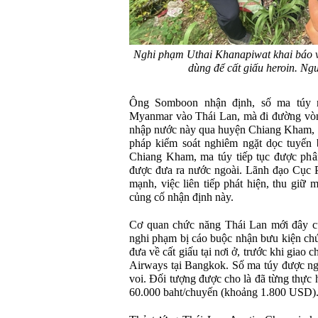
Nghi phạm Uthai Khanapiwat khai báo với
dùng để cất giấu heroin. Ng
Ông Somboon nhận định, số ma túy n
Myanmar vào Thái Lan, mà đi đường vòn
nhập nước này qua huyện Chiang Kham, t
pháp kiểm soát nghiêm ngặt dọc tuyến 
Chiang Kham, ma túy tiếp tục được phâ
được đưa ra nước ngoài. Lãnh đạo Cục 
mạnh, việc liên tiếp phát hiện, thu giữ 
củng cố nhận định này.
Cơ quan chức năng Thái Lan mới đây cũ
nghi phạm bị cáo buộc nhận bưu kiện ch
đưa về cất giấu tại nơi ở, trước khi giao
Airways tại Bangkok. Số ma túy được ngụy
voi. Đối tượng được cho là đã từng thực h
60.000 baht/chuyến (khoảng 1.800 USD)