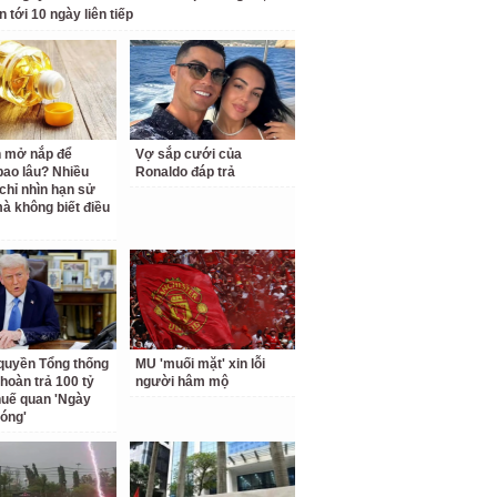
n tới 10 ngày liên tiếp
 mở nắp để
Vợ sắp cưới của
ao lâu? Nhiều
Ronaldo đáp trả
chỉ nhìn hạn sử
à không biết điều
quyền Tổng thống
MU 'muối mặt' xin lỗi
hoàn trả 100 tỷ
người hâm mộ
uế quan 'Ngày
hóng'