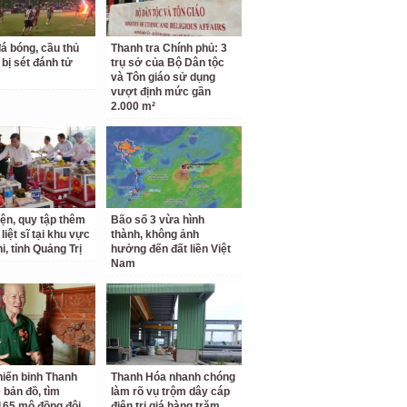
á bóng, cầu thủ
Thanh tra Chính phủ: 3
 bị sét đánh tử
trụ sở của Bộ Dân tộc
và Tôn giáo sử dụng
vượt định mức gần
2.000 m²
iện, quy tập thêm
Bão số 3 vừa hình
 liệt sĩ tại khu vực
thành, không ảnh
i, tỉnh Quảng Trị
hưởng đến đất liền Việt
Nam
iến binh Thanh
Thanh Hóa nhanh chóng
 bản đồ, tìm
làm rõ vụ trộm dây cáp
65 mộ đồng đội
điện trị giá hàng trăm