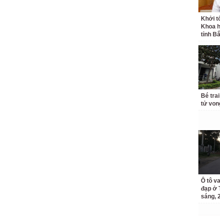
Khởi t
Khoa h
tỉnh B
Bé trai
tử von
Ô tô v
đạp ở 
sáng, 