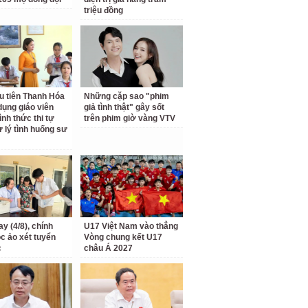
triệu đồng
u tiên Thanh Hóa
Những cặp sao "phim
dụng giáo viên
giả tình thật" gây sốt
ình thức thi tự
trên phim giờ vàng VTV
ử lý tình huống sư
y (4/8), chính
U17 Việt Nam vào thẳng
ọc ảo xét tuyển
Vòng chung kết U17
c
châu Á 2027