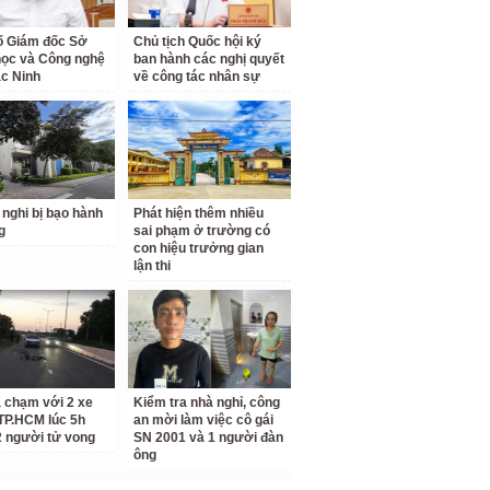
ố Giám đốc Sở
Chủ tịch Quốc hội ký
ọc và Công nghệ
ban hành các nghị quyết
ắc Ninh
về công tác nhân sự
 nghi bị bạo hành
Phát hiện thêm nhiều
g
sai phạm ở trường có
con hiệu trưởng gian
lận thi
a chạm với 2 xe
Kiểm tra nhà nghỉ, công
TP.HCM lúc 5h
an mời làm việc cô gái
2 người tử vong
SN 2001 và 1 người đàn
ông