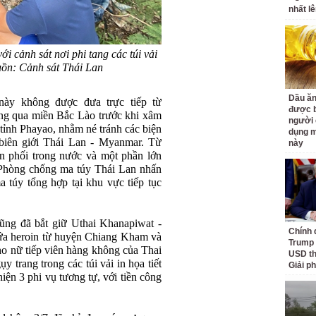
nhất lê
 cảnh sát nơi phi tang các túi vải
uồn: Cảnh sát Thái Lan
Dầu ăn
ày không được đưa trực tiếp từ
được b
g qua miền Bắc Lào trước khi xâm
người 
ỉnh Phayao, nhằm né tránh các biện
dụng m
biên giới Thái Lan - Myanmar. Từ
này
n phối trong nước và một phần lớn
Phòng chống ma túy Thái Lan nhấn
ma túy tổng hợp tại khu vực tiếp tục
ng đã bắt giữ Uthai Khanapiwat -
Chính 
ứa heroin từ huyện Chiang Kham và
Trump 
 cho nữ tiếp viên hàng không của Thai
USD th
 trang trong các túi vải in họa tiết
Giải p
iện 3 phi vụ tương tự, với tiền công
.