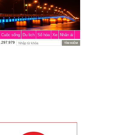
Cuộc sống
Du lịch
Số hóa
Xe
Nhân ái
6.297.979