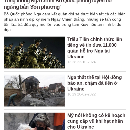
Tổng thống Nga chỉ thị Bộ Quốc phòng tuyên bố
ngừng bắn 'đơn phương'
Bộ Quốc phòng Nga cam kết quân đội sẽ thực hiện tất cả các biện
pháp an ninh dịp kỷ niệm Ngày Chiến thắng, nhưng sẽ tấn công
tên lửa trả đũa quy mô lớn vào trung tâm Kiev nếu an ninh bị đe
dọa.
Triều Tiên chính thức lên
tiếng về tin đưa 11.000
quân hỗ trợ Nga tại
Ukraine
13:28 22-10-2024
Nga thất thế tại Hội đồng
bảo an, chậm đà tiến ở
Ukraine
10:29 26-02-2022
Mỹ nói không có kế hoạch
cung cấp vũ khí hạt nhân
cho Ukraine