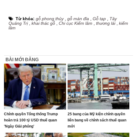
Từ khóa:
gỗ phong thủy
,
gỗ mán đỉa
,
Gỗ tạp
,
Tây
Quảng Trị
,
khai thác gỗ
,
Chi cục Kiểm lâm
,
thương lái
,
kiểm
lâm
BÀI MỚI ĐĂNG
Chính quyền Tổng thống Trump
25 bang của Mỹ kiện chính quyền
hoàn trả 100 tỷ USD thuế quan
liên bang về chính sách thuế quan
'Ngày Giải phóng'
mới