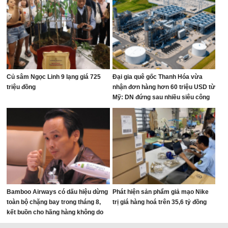
Củ sâm Ngọc Linh 9 lạng giá 725
Đại gia quê gốc Thanh Hóa vừa
triệu đồng
nhận đơn hàng hơn 60 triệu USD từ
Mỹ: DN đứng sau nhiều siêu công
trình thế giới, từ World Cup đến mái
vòm thép lớn nhất hành tinh
Bamboo Airways có dấu hiệu dừng
Phát hiện sản phẩm giả mạo Nike
toàn bộ chặng bay trong tháng 8,
trị giá hàng hoá trên 35,6 tỷ đồng
kết buồn cho hãng hàng không do
ông Trịnh Văn Quyết sáng lập?