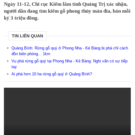
Ngày 11-12, Chi cục Kiểm lâm tỉnh Quảng Trị xác nhận,
người dân đang tìm kiếm gỗ phong thủy mán đỉa, bán mỗi
ký 3 triệu đồng.
TIN LIÊN QUAN
Quảng Bình: Rừng gỗ quý ở Phong Nha - Kẻ Bàng bị phá chỉ cách
đồn biên phòng... 1km
Vụ phá rừng gỗ quý tại Phong Nha - Kẻ Bàng: Nghi vấn có sự tiếp
tay
Ai phá hơn 10 ha rừng gỗ quý ở Quảng Bình?