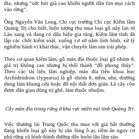
đỉa, nhưng “sức hút giá cao khiến người dân tìm mọi cách
vào rừng”.
Ông Nguyễn Văn Long, Chi cục trưởng Chi cục Kiểm lâm
Quảng Trị cho biết, hiện tượng thu mua loại gỗ này lan từ
Lào sang và đang có dấu hiệu gia tăng. Kiểm lâm tỉnh đã
lập các chốt kiểm soát, xuống cơ sở nắm tình hình, xử lý
nghiêm hành vi khai thác, vận chuyển lâm sản trái phép.
Theo cơ quan kiểm lâm, gỗ mán đĩa thuộc loại gỗ nhóm 8,
giá trị không cao nhưng bị thổi thành “đồ phong thủy”.
Theo các tài liệu lâm nghiệp, mán đỉa (tên khoa học
Archidendron clypearia) là gỗ nhóm 8, mềm, nhẹ, thường
dùng làm khung cửa hoặc đồ nội thất đơn giản. Lá cây còn
được dân gian dùng trị ghẻ, làm thuốc nhuộm.
Cây mán đỉa trong rừng ở khu vực miền núi tỉnh Quảng Trị
Việc thương lái Trung Quốc thu mua với giá bất thường
đang khiến loại gỗ này bị săn lùng ồ ạt, tiềm ẩn nguy cơ
phá rừng và hình thành đường dây buôn lậu lâm sản.