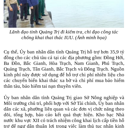
Lãnh đạo tỉnh Quảng Trị đi kiểm tra, chỉ đạo công tác
chống khai thai thác IUU. (Ảnh minh họa)
Cụ thể, Ủy ban nhân dân tỉnh Quảng Trị hỗ trợ hơn 35,9 tỷ
đồng cho các chủ tàu cá tại các địa phương gồm: Đồng Hới,
Ba Đồn, Bắc Gianh, Hòa Trạch, Nam Gianh, Phú Trạch,
Quảng Trạch, Tân Gianh, Bắc Trạch và Đông Trạch. Nguồn
kinh phí này được sử dụng để hỗ trợ chi phí nhiên liệu cho
các chuyến biển khai thác xa bờ và chi phí mua bảo hiểm
thân tàu, bảo hiểm tai nạn thuyền viên.
Ủy ban nhân dân tỉnh Quảng Trị giao Sở Nông nghiệp và
Môi trường chủ trì, phối hợp với Sở Tài chính, Ủy ban nhân
dân các xã, phường liên quan và các đơn vị chức năng theo
dõi, tổng hợp, báo cáo kết quả thực hiện. Kho bạc Nhà
nước khu vực XII có trách nhiệm công khai lịch cấp tiền hỗ
trợ để ngư dân thuận lợi trong việc làm thủ tục nhận kinh