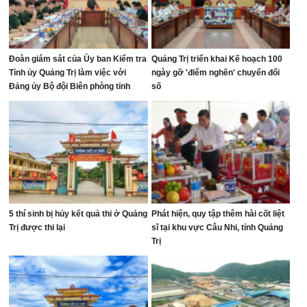
Đoàn giám sát của Ủy ban Kiểm tra
Quảng Trị triển khai Kế hoạch 100
Tỉnh ủy Quảng Trị làm việc với
ngày gỡ 'điểm nghẽn' chuyển đổi
Đảng ủy Bộ đội Biên phòng tỉnh
số
5 thí sinh bị hủy kết quả thi ở Quảng
Phát hiện, quy tập thêm hài cốt liệt
Trị được thi lại
sĩ tại khu vực Câu Nhi, tỉnh Quảng
Trị