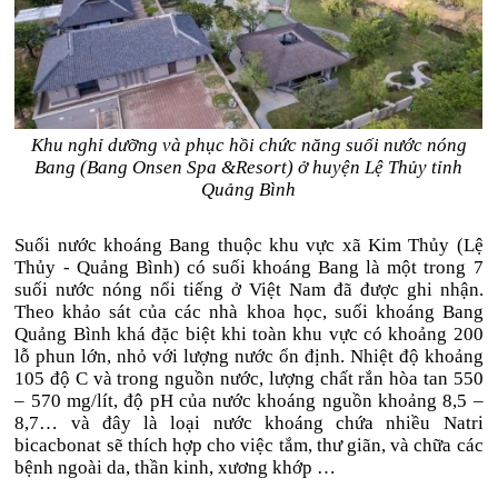
Khu nghỉ dưỡng và phục hồi chức năng suối nước nóng
Bang (Bang Onsen Spa &Resort) ở huyện Lệ Thủy tỉnh
Quảng Bình
Suối nước khoáng Bang thuộc khu vực xã Kim Thủy (Lệ
Thủy - Quảng Bình) có suối khoáng Bang là một trong 7
suối nước nóng nổi tiếng ở Việt Nam đã được ghi nhận.
Theo khảo sát của các nhà khoa học, suối khoáng Bang
Quảng Bình khá đặc biệt khi toàn khu vực có khoảng 200
lỗ phun lớn, nhỏ với lượng nước ổn định. Nhiệt độ khoảng
105 độ C và trong nguồn nước, lượng chất rắn hòa tan 550
– 570 mg/lít, độ pH của nước khoáng nguồn khoảng 8,5 –
8,7… và đây là loại nước khoáng chứa nhiều Natri
bicacbonat sẽ thích hợp cho việc tắm, thư giãn, và chữa các
bệnh ngoài da, thần kinh, xương khớp …