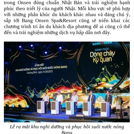
trong Onsen đúng chuẩn Nhật Bản và trải nghiệm hạnh
phúc theo triết lý của người Nhật. Mỗi khu vực sẽ phù hợp
với những phân khúc du khách khác nhau và đáng chú ý,
sắp tới Bang Onsen Spa&Resort cũng sẽ triển khai các
chương trình tri ân du khách địa phương để ai cũng có thể
đến và trải nghiệm những dịch vụ hấp dẫn nơi đây.
Lễ ra mắt khu nghỉ dưỡng và phục hồi suối nước nóng
Bang