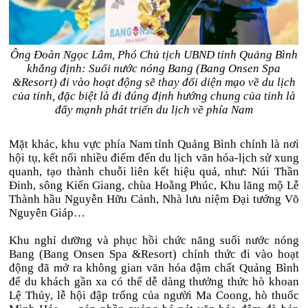
Ông Đoàn Ngọc Lâm, Phó Chủ tịch UBND tỉnh Quảng Bình
khẳng định: Suối nước nóng Bang (Bang Onsen Spa
&Resort) đi vào hoạt động sẽ thay đổi diện mạo về du lịch
của tỉnh, đặc biệt là đi đúng định hướng chung của tỉnh là
đẩy mạnh phát triển du lịch về phía Nam
Mặt khác, khu vực phía Nam tỉnh Quảng Bình chính là nơi
hội tụ, kết nối nhiều điểm đến du lịch văn hóa-lịch sử xung
quanh, tạo thành chuỗi liên kết hiệu quả, như: Núi Thần
Đinh, sông Kiến Giang, chùa Hoằng Phúc, Khu lăng mộ Lễ
Thành hầu Nguyễn Hữu Cảnh, Nhà lưu niệm Đại tướng Võ
Nguyên Giáp…
Khu nghỉ dưỡng và phục hồi chức năng suối nước nóng
Bang (Bang Onsen Spa &Resort) chính thức đi vào hoạt
động đã mở ra không gian văn hóa đậm chất Quảng Bình
để du khách gần xa có thể dễ dàng thưởng thức hò khoan
Lệ Thủy, lễ hội đập trống của người Ma Coong, hò thuốc