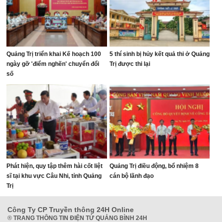
Quảng Trị triển khai Kế hoạch 100
5 thí sinh bị hủy kết quả thi ở Quảng
ngày gỡ 'điểm nghẽn' chuyển đổi
Trị được thi lại
số
Phát hiện, quy tập thêm hài cốt liệt
Quảng Trị điều động, bổ nhiệm 8
sĩ tại khu vực Câu Nhi, tỉnh Quảng
cán bộ lãnh đạo
Trị
Công Ty CP Truyền thông 24H Online
®
TRANG THÔNG TIN ĐIỆN TỬ QUẢNG BÌNH 24H