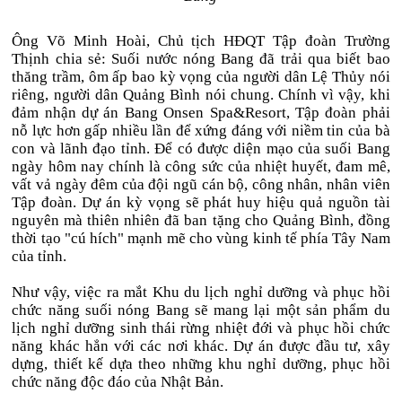
Ông Võ Minh Hoài, Chủ tịch HĐQT Tập đoàn Trường
Thịnh chia sẻ: Suối nước nóng Bang đã trải qua biết bao
thăng trầm, ôm ấp bao kỳ vọng của người dân Lệ Thủy nói
riêng, người dân Quảng Bình nói chung. Chính vì vậy, khi
đảm nhận dự án Bang Onsen Spa&Resort, Tập đoàn phải
nỗ lực hơn gấp nhiều lần để xứng đáng với niềm tin của bà
con và lãnh đạo tỉnh. Để có được diện mạo của suối Bang
ngày hôm nay chính là công sức của nhiệt huyết, đam mê,
vất vả ngày đêm của đội ngũ cán bộ, công nhân, nhân viên
Tập đoàn. Dự án kỳ vọng sẽ phát huy hiệu quả nguồn tài
nguyên mà thiên nhiên đã ban tặng cho Quảng Bình, đồng
thời tạo "cú hích" mạnh mẽ cho vùng kinh tế phía Tây Nam
của tỉnh.
Như vậy, việc ra mắt Khu du lịch nghỉ dưỡng và phục hồi
chức năng suối nóng Bang sẽ mang lại một sản phẩm du
lịch nghỉ dưỡng sinh thái rừng nhiệt đới và phục hồi chức
năng khác hẳn với các nơi khác. Dự án được đầu tư, xây
dựng, thiết kế dựa theo những khu nghỉ dưỡng, phục hồi
chức năng độc đáo của Nhật Bản.