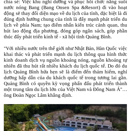
chia sẻ: Việc khu nghỉ dưỡng và phục hồi chức năng suối
nước nóng Bang (Bang Onsen Spa &Resort) đi vào hoạt
động sẽ thay đổi diện mạo về du lịch của tỉnh, đặc biệt là đi
đúng định hướng chung của tỉnh là đẩy mạnh phát triển du
lịch về phía Nam; tạo điểm nhấn kiến trúc cảnh quan, thu
hút lao động địa phương, đóng góp ngân sách, góp phần
thúc đẩy phát triển kinh tế - xã hội tỉnh Quảng Bình.
"Với nhiều nước trên thế giới như Nhật Bản, Hàn Quốc việc
khai thác và phát triển mạnh du lịch thông qua hình thức
kinh doanh dịch vụ nguồn khoáng nóng, nguồn khoáng tự
nhiên đã thu hút rất nhiều khách du lịch quốc tế. Do đó du
lịch Quảng Bình hứa hẹn sẽ là điểm đến thám hiểm, nghỉ
dưỡng hấp dẫn của du khách quốc tế trong tương lai gần.
Quảng Bình có quyền kỳ vọng phấn đấu phát triển thành
một trung tâm du lịch lớn của Việt Nam và Đông Nam Á"…
ông Đoàn Ngọc Lâm khẳng định.