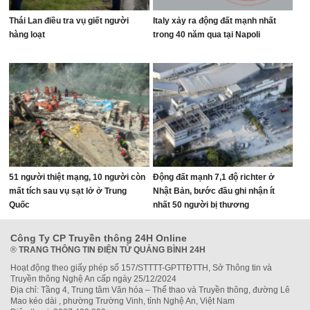
Thái Lan điều tra vụ giết người
Italy xảy ra động đất mạnh nhất
hàng loạt
trong 40 năm qua tại Napoli
51 người thiệt mạng, 10 người còn
Động đất mạnh 7,1 độ richter ở
mất tích sau vụ sạt lở ở Trung
Nhật Bản, bước đầu ghi nhận ít
Quốc
nhất 50 người bị thương
Công Ty CP Truyền thông 24H Online
®
TRANG THÔNG TIN ĐIỆN TỬ QUẢNG BÌNH 24H
Hoạt động theo giấy phép số 157/STTTT-GPTTĐTTH, Sở Thông tin và
Truyền thông Nghệ An cấp ngày 25/12/2024
Địa chỉ: Tầng 4, Trung tâm Văn hóa – Thể thao và Truyền thông, đường Lê
Mao kéo dài , phường Trường Vinh, tỉnh Nghệ An, Việt Nam