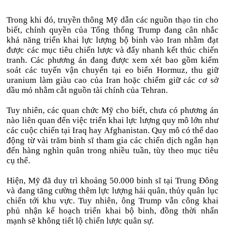
Trong khi đó, truyền thông Mỹ dẫn các nguồn thạo tin cho
biết, chính quyền của Tổng thống Trump đang cân nhắc
khả năng triển khai lực lượng bộ binh vào Iran nhằm đạt
được các mục tiêu chiến lược và đẩy nhanh kết thúc chiến
tranh. Các phương án đang được xem xét bao gồm kiểm
soát các tuyến vận chuyển tại eo biển Hormuz, thu giữ
uranium làm giàu cao của Iran hoặc chiếm giữ các cơ sở
dầu mỏ nhằm cắt nguồn tài chính của Tehran.
Tuy nhiên, các quan chức Mỹ cho biết, chưa có phương án
nào liên quan đến việc triển khai lực lượng quy mô lớn như
các cuộc chiến tại Iraq hay Afghanistan. Quy mô có thể dao
động từ vài trăm binh sĩ tham gia các chiến dịch ngắn hạn
đến hàng nghìn quân trong nhiều tuần, tùy theo mục tiêu
cụ thể.
Hiện, Mỹ đã duy trì khoảng 50.000 binh sĩ tại Trung Đông
và đang tăng cường thêm lực lượng hải quân, thủy quân lục
chiến tới khu vực. Tuy nhiên, ông Trump vẫn công khai
phủ nhận kế hoạch triển khai bộ binh, đồng thời nhấn
mạnh sẽ không tiết lộ chiến lược quân sự.