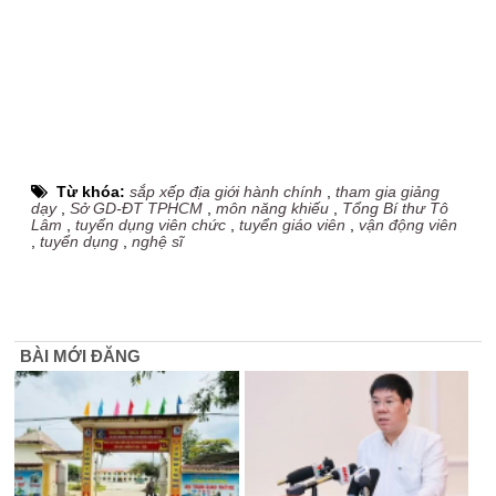
Từ khóa:
sắp xếp địa giới hành chính
,
tham gia giảng
dạy
,
Sở GD-ĐT TPHCM
,
môn năng khiếu
,
Tổng Bí thư Tô
Lâm
,
tuyển dụng viên chức
,
tuyển giáo viên
,
vận động viên
,
tuyển dụng
,
nghệ sĩ
BÀI MỚI ĐĂNG