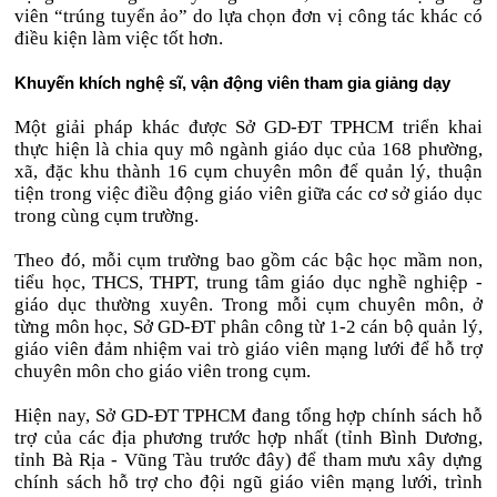
viên “trúng tuyển ảo” do lựa chọn đơn vị công tác khác có
điều kiện làm việc tốt hơn.
Khuyến khích nghệ sĩ, vận động viên tham gia giảng dạy
Một giải pháp khác được Sở GD-ĐT TPHCM triển khai
thực hiện là chia quy mô ngành giáo dục của 168 phường,
xã, đặc khu thành 16 cụm chuyên môn để quản lý, thuận
tiện trong việc điều động giáo viên giữa các cơ sở giáo dục
trong cùng cụm trường.
Theo đó, mỗi cụm trường bao gồm các bậc học mầm non,
tiểu học, THCS, THPT, trung tâm giáo dục nghề nghiệp -
giáo dục thường xuyên. Trong mỗi cụm chuyên môn, ở
từng môn học, Sở GD-ĐT phân công từ 1-2 cán bộ quản lý,
giáo viên đảm nhiệm vai trò giáo viên mạng lưới để hỗ trợ
chuyên môn cho giáo viên trong cụm.
Hiện nay, Sở GD-ĐT TPHCM đang tổng hợp chính sách hỗ
trợ của các địa phương trước hợp nhất (tỉnh Bình Dương,
tỉnh Bà Rịa - Vũng Tàu trước đây) để tham mưu xây dựng
chính sách hỗ trợ cho đội ngũ giáo viên mạng lưới, trình