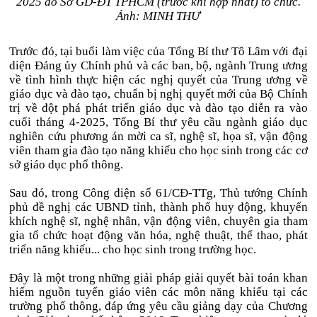
2025 do Sở GD-ĐT TPHCM (trước khi hợp nhất) tổ chức.
Ảnh: MINH THƯ
Trước đó, tại buổi làm việc của Tổng Bí thư Tô Lâm với đại
diện Đảng ủy Chính phủ và các ban, bộ, ngành Trung ương
về tình hình thực hiện các nghị quyết của Trung ương về
giáo dục và đào tạo, chuẩn bị nghị quyết mới của Bộ Chính
trị về đột phá phát triển giáo dục và đào tạo diễn ra vào
cuối tháng 4-2025, Tổng Bí thư yêu cầu ngành giáo dục
nghiên cứu phương án mời ca sĩ, nghệ sĩ, họa sĩ, vận động
viên tham gia đào tạo năng khiếu cho học sinh trong các cơ
sở giáo dục phổ thông.
Sau đó, trong Công điện số 61/CĐ-TTg, Thủ tướng Chính
phủ đề nghị các UBND tỉnh, thành phố huy động, khuyến
khích nghệ sĩ, nghệ nhân, vận động viên, chuyên gia tham
gia tổ chức hoạt động văn hóa, nghệ thuật, thể thao, phát
triển năng khiếu... cho học sinh trong trường học.
Đây là một trong những giải pháp giải quyết bài toán khan
hiếm nguồn tuyển giáo viên các môn năng khiếu tại các
trường phổ thông, đáp ứng yêu cầu giảng dạy của Chương