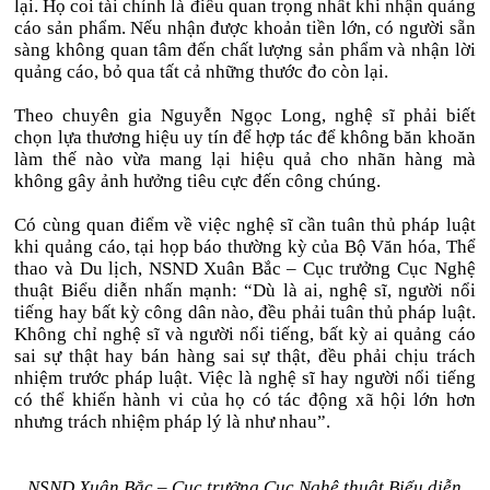
lại. Họ coi tài chính là điều quan trọng nhất khi nhận quảng
cáo sản phẩm. Nếu nhận được khoản tiền lớn, có người sẵn
sàng không quan tâm đến chất lượng sản phẩm và nhận lời
quảng cáo, bỏ qua tất cả những thước đo còn lại.
Theo chuyên gia Nguyễn Ngọc Long, nghệ sĩ phải biết
chọn lựa thương hiệu uy tín để hợp tác để không băn khoăn
làm thế nào vừa mang lại hiệu quả cho nhãn hàng mà
không gây ảnh hưởng tiêu cực đến công chúng.
Có cùng quan điểm về việc nghệ sĩ cần tuân thủ pháp luật
khi quảng cáo, tại họp báo thường kỳ của Bộ Văn hóa, Thể
thao và Du lịch, NSND Xuân Bắc – Cục trưởng Cục Nghệ
thuật Biểu diễn nhấn mạnh: “Dù là ai, nghệ sĩ, người nổi
tiếng hay bất kỳ công dân nào, đều phải tuân thủ pháp luật.
Không chỉ nghệ sĩ và người nổi tiếng, bất kỳ ai quảng cáo
sai sự thật hay bán hàng sai sự thật, đều phải chịu trách
nhiệm trước pháp luật. Việc là nghệ sĩ hay người nổi tiếng
có thể khiến hành vi của họ có tác động xã hội lớn hơn
nhưng trách nhiệm pháp lý là như nhau”.
NSND Xuân Bắc – Cục trưởng Cục Nghệ thuật Biểu diễn