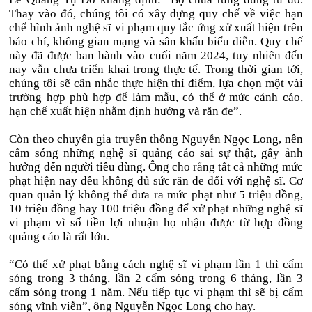
Thay vào đó, chúng tôi có xây dựng quy chế về việc hạn
chế hình ảnh nghệ sĩ vi phạm quy tắc ứng xử xuất hiện trên
báo chí, không gian mạng và sân khấu biểu diễn. Quy chế
này đã được ban hành vào cuối năm 2024, tuy nhiên đến
nay vẫn chưa triển khai trong thực tế. Trong thời gian tới,
chúng tôi sẽ cân nhắc thực hiện thí điểm, lựa chọn một vài
trường hợp phù hợp để làm mẫu, có thể ở mức cảnh cáo,
hạn chế xuất hiện nhằm định hướng và răn đe”.
Còn theo chuyên gia truyền thông Nguyễn Ngọc Long, nên
cấm sóng những nghệ sĩ quảng cáo sai sự thật, gây ảnh
hưởng đến người tiêu dùng. Ông cho rằng tất cả những mức
phạt hiện nay đều không đủ sức răn đe đối với nghệ sĩ. Cơ
quan quản lý không thể đưa ra mức phạt như 5 triệu đồng,
10 triệu đồng hay 100 triệu đồng để xử phạt những nghệ sĩ
vi phạm vì số tiền lợi nhuận họ nhận được từ hợp đồng
quảng cáo là rất lớn.
“Có thể xử phạt bằng cách nghệ sĩ vi phạm lần 1 thì cấm
sóng trong 3 tháng, lần 2 cấm sóng trong 6 tháng, lần 3
cấm sóng trong 1 năm. Nếu tiếp tục vi phạm thì sẽ bị cấm
sóng vĩnh viễn”, ông Nguyễn Ngọc Long cho hay.