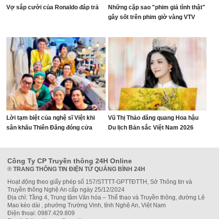
Vợ sắp cưới của Ronaldo đáp trả
Những cặp sao "phim giả tình thật"
gây sốt trên phim giờ vàng VTV
Lời tạm biệt của nghệ sĩ Việt khi
Vũ Thị Thảo đăng quang Hoa hậu
sân khấu Thiên Đăng đóng cửa
Du lịch Bản sắc Việt Nam 2026
Công Ty CP Truyền thông 24H Online
®
TRANG THÔNG TIN ĐIỆN TỬ QUẢNG BÌNH 24H
Hoạt động theo giấy phép số 157/STTTT-GPTTĐTTH, Sở Thông tin và
Truyền thông Nghệ An cấp ngày 25/12/2024
Địa chỉ: Tầng 4, Trung tâm Văn hóa – Thể thao và Truyền thông, đường Lê
Mao kéo dài , phường Trường Vinh, tỉnh Nghệ An, Việt Nam
Điện thoại: 0987.429.809