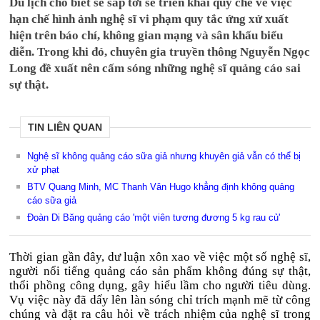
Du lịch cho biết sẽ sắp tới sẽ triển khai quy chế về việc
hạn chế hình ảnh nghệ sĩ vi phạm quy tắc ứng xử xuất
hiện trên báo chí, không gian mạng và sân khấu biểu
diễn. Trong khi đó, chuyên gia truyền thông Nguyễn Ngọc
Long đề xuất nên cấm sóng những nghệ sĩ quảng cáo sai
sự thật.
TIN LIÊN QUAN
Nghệ sĩ không quảng cáo sữa giả nhưng khuyên giả vẫn có thể bị
xử phạt
BTV Quang Minh, MC Thanh Vân Hugo khẳng định không quảng
cáo sữa giả
Đoàn Di Băng quảng cáo 'một viên tương đương 5 kg rau củ'
Thời gian gần đây, dư luận xôn xao về việc một số nghệ sĩ,
người nổi tiếng quảng cáo sản phẩm không đúng sự thật,
thổi phồng công dụng, gây hiểu lầm cho người tiêu dùng.
Vụ việc này đã dấy lên làn sóng chỉ trích mạnh mẽ từ công
chúng và đặt ra câu hỏi về trách nhiệm của nghệ sĩ trong