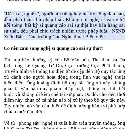
"Dù là ai, nghệ sĩ, người nổi tiếng hay bất kỳ công dân nào,
đều phải tuân thủ pháp luật. Không chỉ nghệ sĩ và người
nổi tiếng, bất kỳ ai quảng cáo sai sự thật hay bán hàng sai
sự thật, đều phải chịu trách nhiệm trước pháp luật", NSND
Xuân Bắc – Cục trưởng Cục Nghệ thuật Biểu diễn.
Có nên cấm sóng nghệ sĩ quảng cáo sai sự thật?
Tại họp báo thường kỳ của Bộ Văn hóa, Thể thao và Du
lịch, ông Lê Quang Tự Do, Cục trưởng Cục Phát thanh,
Truyền hình và thông tin điện tử đề cập đến Bộ quy tắc ứng
xử dành cho người hoạt động trong lĩnh vực nghệ thuật
biểu diễn. Ông khẳng định bộ quy tắc ứng xử này không
phải là văn bản quy phạm pháp luật, không có tính bắt
buộc và không đi kèm chế tài xử phạt. Do đó, cho đến thời
điểm này, chưa có cá nhân nào bị xử lý theo bộ quy tắc này.
Tuy nhiên, nó vẫn cần thiết để định hướng hành vi phù hợp
chuẩn mực đạo đức.
Về từ “phong sát” nghệ sĩ xuất hiện trên truyền thông, ông
Lê Quang Tự Do khẳng định: “Bộ chưa từng dùng từ đó.