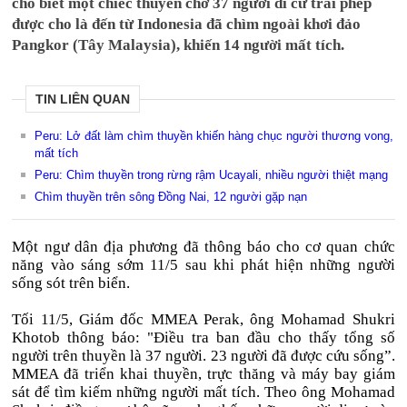
cho biết một chiếc thuyền chở 37 người di cư trái phép
được cho là đến từ Indonesia đã chìm ngoài khơi đảo
Pangkor (Tây Malaysia), khiến 14 người mất tích.
TIN LIÊN QUAN
Peru: Lở đất làm chìm thuyền khiến hàng chục người thương vong,
mất tích
Peru: Chìm thuyền trong rừng rậm Ucayali, nhiều người thiệt mạng
Chìm thuyền trên sông Đồng Nai, 12 người gặp nạn
Một ngư dân địa phương đã thông báo cho cơ quan chức
năng vào sáng sớm 11/5 sau khi phát hiện những người
sống sót trên biển.
Tối 11/5, Giám đốc MMEA Perak, ông Mohamad Shukri
Khotob thông báo: "Điều tra ban đầu cho thấy tổng số
người trên thuyền là 37 người. 23 người đã được cứu sống”.
MMEA đã triển khai thuyền, trực thăng và máy bay giám
sát để tìm kiếm những người mất tích. Theo ông Mohamad