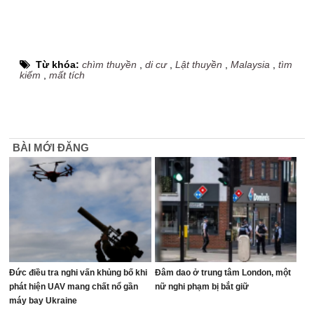
Từ khóa:
chìm thuyền
,
di cư
,
Lật thuyền
,
Malaysia
,
tìm
kiếm
,
mất tích
BÀI MỚI ĐĂNG
Đức điều tra nghi vấn khủng bố khi
Đâm dao ở trung tâm London, một
phát hiện UAV mang chất nổ gần
nữ nghi phạm bị bắt giữ
máy bay Ukraine