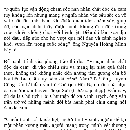
“Nguồn lực vận động chăm sóc nạn nhân chất độc da cam
tuy không lớn nhưng mang ý nghĩa nhân văn sâu sắc cả về
vật chất lẫn tinh thần. Khi được quan tâm chăm sóc, giúp
đỡ, các nạn nhân thấy được mình không đơn độc trong
cuộc chiến chống chọi với bệnh tật. Điều đó làm xoa dịu
nỗi đau, tiếp sức cho họ vượt qua nỗi đau và cảnh nghèo
khó, vươn lên trong cuộc sống”, ông Nguyễn Hoàng Minh
bày tỏ.
Để hành trình của phong trào thi đua “Vì nạn nhân chất
độc da cam” đi vào chiều sâu và mang lại hiệu quả thiết
thực, không thể không nhắc đến những tấm gương cán bộ
hội tiêu biểu, tận tụy bám sát cơ sở. Năm 2022, ông Huỳnh
Công Tấn bắt đầu vai trò Chủ tịch Hội Nạn nhân chất độc
da cam/dioxin huyện Thoại Sơn (trước sáp nhập). Đến nay,
dù đã là Chủ tịch Hội Chữ thập đỏ xã Vĩnh Trạch, ông vẫn
trăn trở về những mảnh đời bất hạnh phải chịu đựng nỗi
đau da cam.
“Chiến tranh rất khốc liệt, người thì hy sinh, người để lại
một phần xương máu, người mang trong mình vết thương