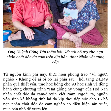
Ông Huỳnh Công Tấn thăm hỏi, kết nối hỗ trợ cho nạn
nhân chất độc da cam trên địa bàn. Ảnh: Nhân vật cung
cấp
Từ nguồn kinh phí này, thực hiện phong trào “Vì người
nghèo - Không để ai bị bỏ lại phía sau”, hội tặng 24.349
phần quà thiết yếu, trao học bổng cho 93 học sinh và đồng
hành cùng chương trình “Hạt giống hy vọng” của Hội Nạn
nhân chất độc da cam/dioxin Việt Nam. Ngoài ra, nguồn
vốn sinh kế không tính lãi đã kịp thời tiếp sức cho 15 hộ
nạn nhân chất độc da cam nghèo có điều kiện sản xuất,
mua bán nhỏ để vươn lên.