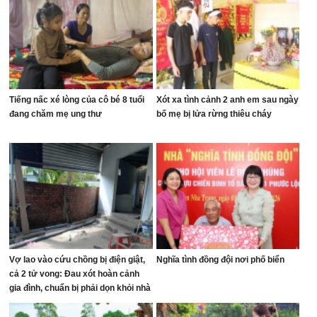
Tiếng nấc xé lòng của cô bé 8 tuổi
Xót xa tình cảnh 2 anh em sau ngày
đang chăm mẹ ung thư
bố mẹ bị lửa rừng thiêu cháy
Vợ lao vào cứu chồng bị điện giật,
Nghĩa tình đồng đội nơi phố biển
cả 2 tử vong: Đau xót hoàn cảnh
gia đình, chuẩn bị phải dọn khỏi nhà