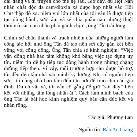
dai dẳng và di truyền cho thế hệ sau. Giờ đây, dù Hội Nạn
nhân chất độc da cam/dioxin xã được hợp nhất vào Hội
Chữ thập đỏ xã, niềm vui lớn nhất của tôi vẫn là được tiếp
tục đồng hành, sưởi ấm và sẻ chia phần nào những thiệt
thòi mà các nạn nhân phải gánh chịu”, ông Tấn trải lòng.
Chính sự chân thành và trách nhiệm của những người làm
công tác hội như ông Tấn đã tạo nên sợi dây gắn kết bền
vững với cộng đồng. Ông Tấn chia sẻ kinh nghiệm: “Việc
vận động nhà hảo tâm không khó bằng việc tạo dựng uy
tín, niềm tin để họ tiếp tục đồng hành trong những chặng
đường tiếp theo. Vì vậy, mỗi trường hợp cần được hỗ trợ,
tôi đều đến tận nhà xác minh kỹ lưỡng. Khi có nguồn tiếp
sức, tôi cùng nhà hảo tâm đến tận nơi để trao cho các gia
đình. Dù có vất vả, tôi vẫn cố gắng để giữ “sợi dây” liên
kết với những tấm lòng nhân ái”. Cách làm minh bạch của
ông Tấn là bài học kinh nghiệm quý báu cần đúc kết và
nhân rộng.
Tác giả: Phương Lan
Nguồn tin:
Báo An Giang