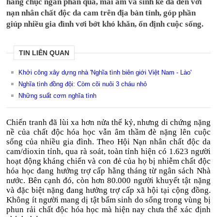
hàng chục ngàn phần quà, mái ấm và sinh kế đã đến với
nạn nhân chất độc da cam trên địa bàn tỉnh, góp phần
giúp nhiều gia đình vơi bớt khó khăn, ổn định cuộc sống.
TIN LIÊN QUAN
Khởi công xây dựng nhà 'Nghĩa tình biên giới Việt Nam - Lào'
Nghĩa tình đồng đội: Còm cõi nuôi 3 cháu nhỏ
Những suất cơm nghĩa tình
Chiến tranh đã lùi xa hơn nửa thế kỷ, nhưng di chứng nặng
nề của chất độc hóa học vẫn âm thầm đè nặng lên cuộc
sống của nhiều gia đình. Theo Hội Nạn nhân chất độc da
cam/dioxin tỉnh, qua rà soát, toàn tỉnh hiện có 1.623 người
hoạt động kháng chiến và con đẻ của họ bị nhiễm chất độc
hóa học đang hưởng trợ cấp hằng tháng từ ngân sách Nhà
nước. Bên cạnh đó, còn hơn 80.000 người khuyết tật nặng
và đặc biệt nặng đang hưởng trợ cấp xã hội tại cộng đồng.
Không ít người mang dị tật bẩm sinh do sống trong vùng bị
phun rải chất độc hóa học mà hiện nay chưa thể xác định