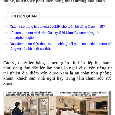
thuộc, khiến việc phát hiện bằng mắt thường khó khăn.
TIN LIÊN QUAN
Xiaomi sẽ trang bị camera 200MP cho toàn bộ dòng Xiaomi 18?
Lộ cụm camera mới trên Galaxy S26 Ultra lấy cảm hứng từ
smartphone gập
Nửa đêm nhận điện thoại từ mẹ chồng, tôi nhìn lên chiếc camera bà
tặng và sốc khi biết sự thật
Các vụ quay lén bằng camera giấu kín liên tiếp bị phanh
phui đang làm dấy lên làn sóng lo ngại về quyền riêng tư
tại nhiều địa điểm vốn được xem là an toàn như phòng
khám, khách sạn, nhà nghỉ hay trung tâm chăm sóc sức
khỏe.