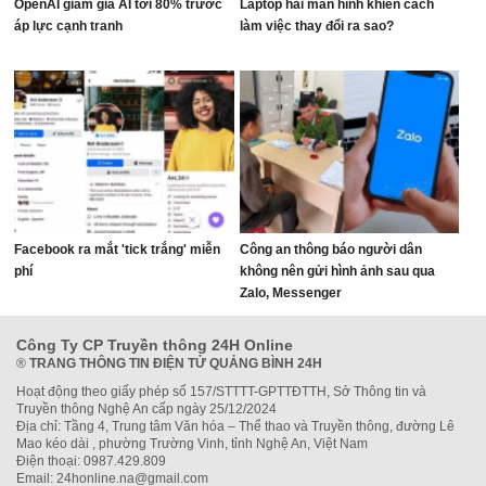
OpenAI giảm giá AI tới 80% trước
Laptop hai màn hình khiến cách
áp lực cạnh tranh
làm việc thay đổi ra sao?
Facebook ra mắt 'tick trắng' miễn
Công an thông báo người dân
phí
không nên gửi hình ảnh sau qua
Zalo, Messenger
Công Ty CP Truyền thông 24H Online
®
TRANG THÔNG TIN ĐIỆN TỬ QUẢNG BÌNH 24H
Hoạt động theo giấy phép số 157/STTTT-GPTTĐTTH, Sở Thông tin và
Truyền thông Nghệ An cấp ngày 25/12/2024
Địa chỉ: Tầng 4, Trung tâm Văn hóa – Thể thao và Truyền thông, đường Lê
Mao kéo dài , phường Trường Vinh, tỉnh Nghệ An, Việt Nam
Điện thoại: 0987.429.809
Email: 24honline.na@gmail.com