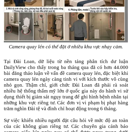
Camera quay lén có thể đặt ở nhiều khu vực nhạy cảm.
Tại Đài Loan, dữ liệu từ nền tảng phân tích dư luận
DailyView cho thấy trong ba tháng qua đã có hơn 44.000
bài đăng thảo luận về vấn đề camera quay lén, đặc biệt khi
camera quay lén ngày càng tinh vi với kích thước vô cùng
nhỏ gọn. Thậm chí, giới chức Đài Loan đã phải rà soát
nhiều hệ thống thẩm mỹ lớn ở quốc gia này do hành vi sử
dụng thiết bị giám sát ngụy trang để ghi hình bệnh nhân tại
những khu vực riêng tư. Các đơn vị vi phạm bị phạt hàng
trăm nghìn Đài tệ và đình chỉ hoạt động trong 6 tháng.
Sự việc khiến nhiều người đặt câu hỏi về mức độ an toàn
của các không gian riêng tư. Các chuyên gia cảnh báo