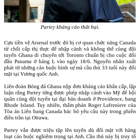
Partey kháng cáo thất bại.
Cựu tiền vệ Arsenal trước đó bị cơ quan chức năng Canada
từ chối cấp thị thực để nhập cảnh và không thể cùng đội
tuyển Ghana di chuyển tới Toronto chuẩn bị cho cuộc đối
đầu Panama ở bảng L vào ngày 18/6. Nguyên nhân xuất
phát từ những cáo buộc hình sự mà cầu thủ 33 tuổi này đối
mặt tại Vương quốc Anh.
Liên đoàn Bóng đá Ghana nộp đơn kháng cáo khẩn cấp, lập
luận rằng Partey từng được phép nhập cảnh vào Mỹ để hội
quân cùng đội tuyển tại đại bản doanh ở Providence, bang
Rhode Island. Tuy nhiên, thẩm phán Roger Lafreniere của
Tòa án Liên bang Canada bác bỏ yêu cầu này trong phiên
điều trần tại Ottawa.
Partey vẫn được triệu tập lên tuyển dù đối mặt với hàng
loạt cáo buộc nghiêm trọng tại Anh. Cầu thủ này bị truy tố