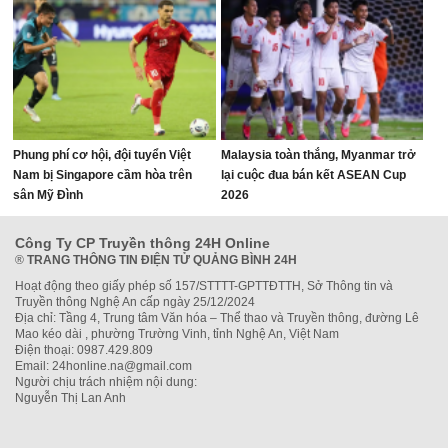
Phung phí cơ hội, đội tuyển Việt
Malaysia toàn thắng, Myanmar trở
Nam bị Singapore cầm hòa trên
lại cuộc đua bán kết ASEAN Cup
sân Mỹ Đình
2026
Công Ty CP Truyền thông 24H Online
®
TRANG THÔNG TIN ĐIỆN TỬ QUẢNG BÌNH 24H
Hoạt động theo giấy phép số 157/STTTT-GPTTĐTTH, Sở Thông tin và
Truyền thông Nghệ An cấp ngày 25/12/2024
Địa chỉ: Tầng 4, Trung tâm Văn hóa – Thể thao và Truyền thông, đường Lê
Mao kéo dài , phường Trường Vinh, tỉnh Nghệ An, Việt Nam
Điện thoại: 0987.429.809
Email: 24honline.na@gmail.com
Người chịu trách nhiệm nội dung:
Nguyễn Thị Lan Anh