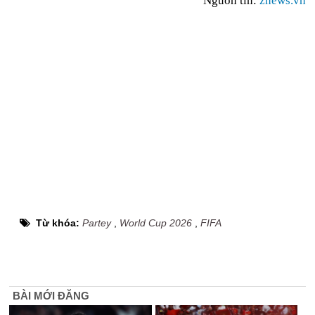
Nguồn tin:
znews.vn
Từ khóa:
Partey
,
World Cup 2026
,
FIFA
BÀI MỚI ĐĂNG