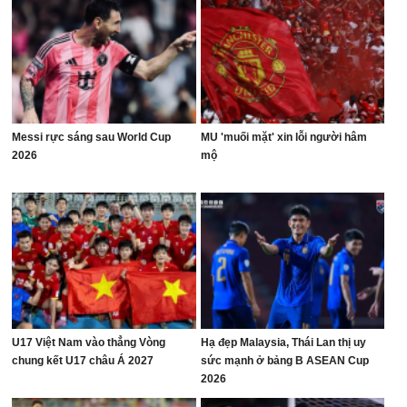
Messi rực sáng sau World Cup
MU 'muối mặt' xin lỗi người hâm
2026
mộ
U17 Việt Nam vào thẳng Vòng
Hạ đẹp Malaysia, Thái Lan thị uy
chung kết U17 châu Á 2027
sức mạnh ở bảng B ASEAN Cup
2026