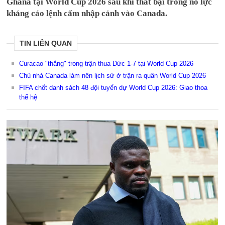
Ghana tại World Cup 2026 sau khi thất bại trong nỗ lực
kháng cáo lệnh cấm nhập cảnh vào Canada.
TIN LIÊN QUAN
Curacao "thắng" trong trận thua Đức 1-7 tại World Cup 2026
Chủ nhà Canada làm nên lịch sử ở trận ra quân World Cup 2026
FIFA chốt danh sách 48 đội tuyển dự World Cup 2026: Giao thoa
thế hệ