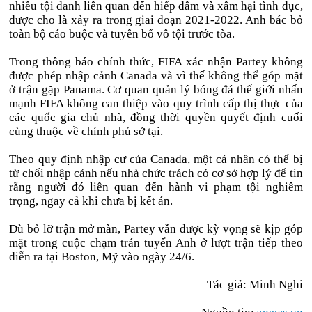
nhiều tội danh liên quan đến hiếp dâm và xâm hại tình dục,
được cho là xảy ra trong giai đoạn 2021-2022. Anh bác bỏ
toàn bộ cáo buộc và tuyên bố vô tội trước tòa.
Trong thông báo chính thức, FIFA xác nhận Partey không
được phép nhập cảnh Canada và vì thế không thể góp mặt
ở trận gặp Panama. Cơ quan quản lý bóng đá thế giới nhấn
mạnh FIFA không can thiệp vào quy trình cấp thị thực của
các quốc gia chủ nhà, đồng thời quyền quyết định cuối
cùng thuộc về chính phủ sở tại.
Theo quy định nhập cư của Canada, một cá nhân có thể bị
từ chối nhập cảnh nếu nhà chức trách có cơ sở hợp lý để tin
rằng người đó liên quan đến hành vi phạm tội nghiêm
trọng, ngay cả khi chưa bị kết án.
Dù bỏ lỡ trận mở màn, Partey vẫn được kỳ vọng sẽ kịp góp
mặt trong cuộc chạm trán tuyển Anh ở lượt trận tiếp theo
diễn ra tại Boston, Mỹ vào ngày 24/6.
Tác giả: Minh Nghi