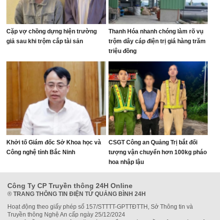
Cặp vợ chồng dựng hiện trường
Thanh Hóa nhanh chóng làm rõ vụ
giả sau khi trộm cắp tài sản
trộm dây cáp điện trị giá hàng trăm
triệu đồng
Khởi tố Giám đốc Sở Khoa học và
CSGT Công an Quảng Trị bắt đối
Công nghệ tỉnh Bắc Ninh
tượng vận chuyển hơn 100kg pháo
hoa nhập lậu
Công Ty CP Truyền thông 24H Online
®
TRANG THÔNG TIN ĐIỆN TỬ QUẢNG BÌNH 24H
Hoạt động theo giấy phép số 157/STTTT-GPTTĐTTH, Sở Thông tin và
Truyền thông Nghệ An cấp ngày 25/12/2024