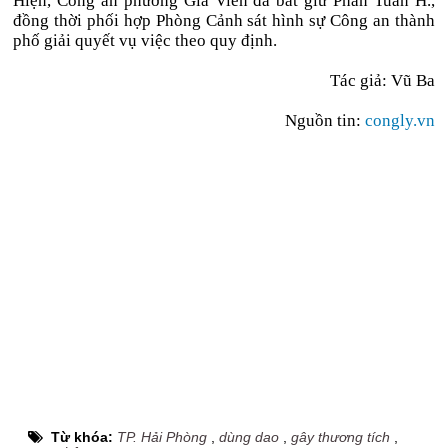
Hiện, Công an phường Gia Viên đã bắt giữ Phan Tuấn H.,
đồng thời phối hợp Phòng Cảnh sát hình sự Công an thành
phố giải quyết vụ việc theo quy định.
Tác giả:
Vũ Ba
Nguồn tin:
congly.vn
Từ khóa:
TP. Hải Phòng
,
dùng dao
,
gây thương tích
,