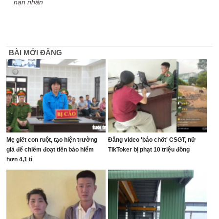
nạn nhân
BÀI MỚI ĐĂNG
Mẹ giết con ruột, tạo hiện trường
Đăng video 'báo chốt' CSGT, nữ
giả để chiếm đoạt tiền bảo hiểm
TikToker bị phạt 10 triệu đồng
hơn 4,1 tỉ