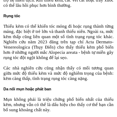
trợ hệ miễn dịch. Khi thiếu kẽm, các vết cắt hoặc trầy xước
có thể lâu hồi phục hơn bình thường.
Rụng tóc
Thiếu kẽm có thể khiến tóc mỏng đi hoặc rụng thành từng
mảng, đặc biệt ở trẻ lớn và thanh thiếu niên. Ngoài ra, mức
kẽm thấp cũng liên quan một số tình trạng rụng tóc khác.
Nghiên cứu năm 2023 đăng trên tạp chí Acta Dermato-
Venereologica (Thụy Điển) cho thấy thiếu kẽm phổ biến
hơn ở những người mắc Alopecia areata - bệnh tự miễn gây
rụng tóc đột ngột không để lại sẹo.
Các nhà nghiên cứu cũng nhận thấy có mối tương quan
giữa mức độ thiếu kẽm và mức độ nghiêm trọng của bệnh:
kẽm càng thấp, tình trạng rụng tóc càng nặng.
Da nổi mụn hoặc phát ban
Mụn không phải là triệu chứng phổ biến nhất của thiếu
kẽm, nhưng vẫn có thể là dấu hiệu cho thấy cơ thể bạn cần
bổ sung khoáng chất này.