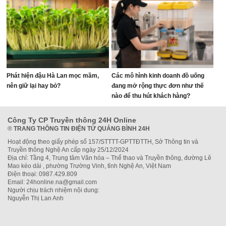
Phát hiện đậu Hà Lan mọc mầm,
Các mô hình kinh doanh đồ uống
nên giữ lại hay bỏ?
đang mở rộng thực đơn như thế
nào để thu hút khách hàng?
Công Ty CP Truyền thông 24H Online
®
TRANG THÔNG TIN ĐIỆN TỬ QUẢNG BÌNH 24H
Hoạt động theo giấy phép số 157/STTTT-GPTTĐTTH, Sở Thông tin và
Truyền thông Nghệ An cấp ngày 25/12/2024
Địa chỉ: Tầng 4, Trung tâm Văn hóa – Thể thao và Truyền thông, đường Lê
Mao kéo dài , phường Trường Vinh, tỉnh Nghệ An, Việt Nam
Điện thoại: 0987.429.809
Email: 24honline.na@gmail.com
Người chịu trách nhiệm nội dung:
Nguyễn Thị Lan Anh