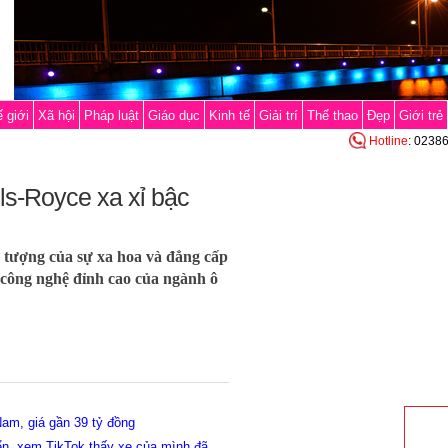
 giới
Xã hội
Pháp luật
Giáo dục
Kinh tế
Giải trí
Thể thao
Đẹp
Giới trẻ
Hotline
: 0238
ls-Royce xa xỉ bậc
u tượng của sự xa hoa và đẳng cấp
à công nghệ đỉnh cao của ngành ô
Nam, giá gần 39 tỷ đồng
yển, xem TikTok thấy xe của mình đã