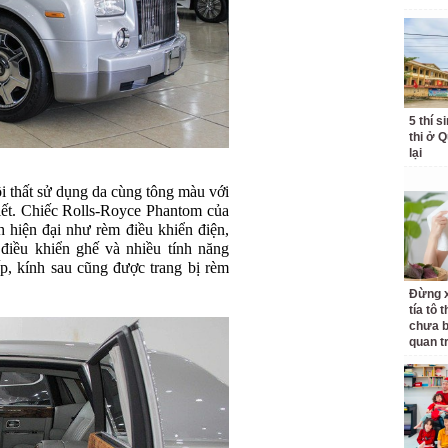
5 thí s
thi ở 
lại
i thất sử dụng da cùng tông màu với
tiết. Chiếc Rolls-Royce Phantom của
h hiện đại như rèm điều khiển điện,
, điều khiển ghế và nhiều tính năng
p, kính sau cũng được trang bị rèm
Đừng x
tía tô 
chưa b
quan t