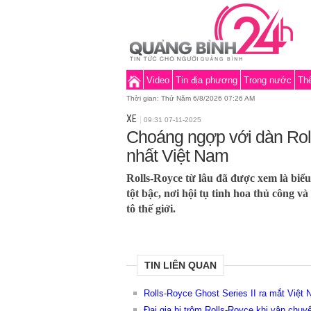
Video
Tin địa phương
Trong nước
Thế
Thời gian:
Thứ Năm 6/8/2026 07:26 AM
XE
09:31 07-11-2025
Choáng ngợp với dàn Rol
nhất Việt Nam
Rolls-Royce từ lâu đã được xem là biể
tột bậc, nơi hội tụ tinh hoa thủ công v
tô thế giới.
TIN LIÊN QUAN
Rolls-Royce Ghost Series II ra mắt Việt 
Đại gia bị trộm Rolls-Royce khi vận chu