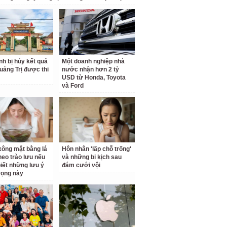
inh bị hủy kết quả
Một doanh nghiệp nhà
Quảng Trị được thi
nước nhận hơn 2 tỷ
USD từ Honda, Toyota
và Ford
ông mặt bằng lá
Hôn nhân 'lấp chỗ trống'
theo trào lưu nếu
và những bi kịch sau
iết những lưu ý
đám cưới vội
rọng này