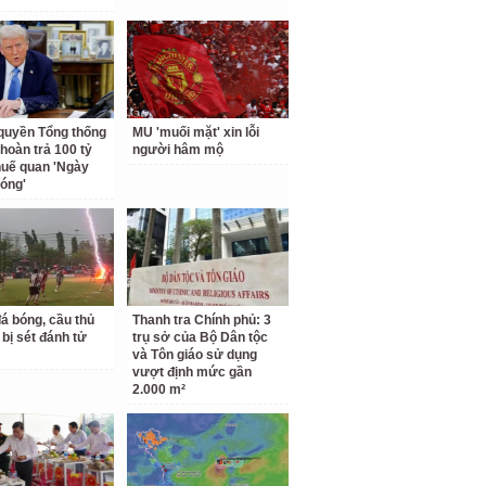
quyền Tổng thống
MU 'muối mặt' xin lỗi
hoàn trả 100 tỷ
người hâm mộ
uế quan 'Ngày
hóng'
á bóng, cầu thủ
Thanh tra Chính phủ: 3
 bị sét đánh tử
trụ sở của Bộ Dân tộc
và Tôn giáo sử dụng
vượt định mức gần
2.000 m²