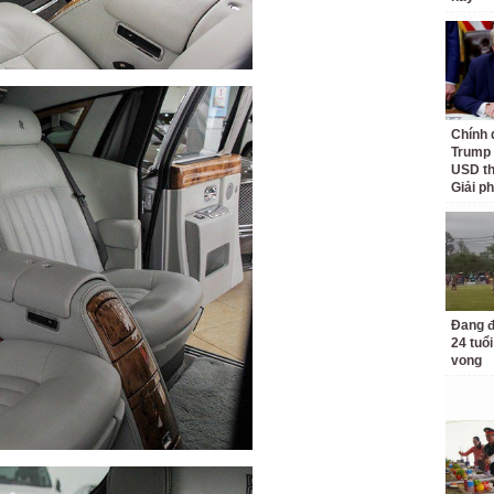
Chính 
Trump 
USD th
Giải p
Đang đ
24 tuổi
vong