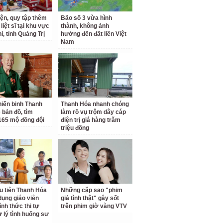
iện, quy tập thêm
Bão số 3 vừa hình
 liệt sĩ tại khu vực
thành, không ảnh
i, tỉnh Quảng Trị
hưởng đến đất liền Việt
Nam
iến binh Thanh
Thanh Hóa nhanh chóng
 bản đồ, tìm
làm rõ vụ trộm dây cáp
65 mộ đồng đội
điện trị giá hàng trăm
triệu đồng
u tiên Thanh Hóa
Những cặp sao "phim
dụng giáo viên
giả tình thật" gây sốt
ình thức thi tự
trên phim giờ vàng VTV
ử lý tình huống sư