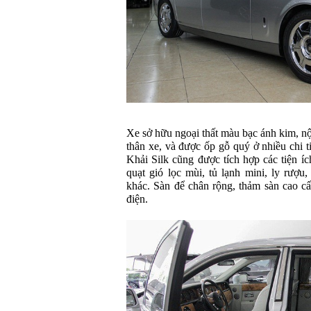
Xe sở hữu ngoại thất màu bạc ánh kim, nộ
thân xe, và được ốp gỗ quý ở nhiều chi 
Khải Silk cũng được tích hợp các tiện íc
quạt gió lọc mùi, tủ lạnh mini, ly rượu
khác. Sàn để chân rộng, thảm sàn cao cấ
điện.