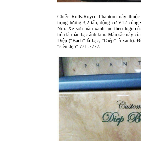
Chiếc Rolls-Royce Phantom này thuộc
trọng lượng 3,2 tấn, động cơ V12 công
Nm. Xe sơn màu xanh lục theo logo củ
trên là màu bạc ánh kim. Màu sắc này còn
Diệp (“Bạch” là bạc, “Diệp” là xanh). Đ
“siêu đẹp” 77L-7777.