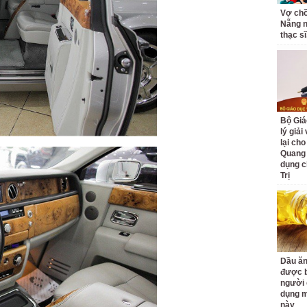
Vợ ch
Nẵng n
thạc sĩ,
Bộ Giá
lý giải
lại cho
Quang
dụng c
Trị
Dầu ăn
được b
người 
dụng m
này