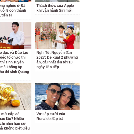
ồng nghèo ở Đà
Thách thức của Apple
uôi 8 con thành
khi vận hành Siri mới
 tiến sĩ
o dục và Đào tạo
Nghỉ Tết Nguyên đán
 việc tổ chức thi
2027: Đề xuất 2 phương
 thí sinh Tuyên
án, dài nhất lên tới 10
 mà không áp
ngày liên tiếp
ho thí sinh Quảng
 mở nắp để
Vợ sắp cưới của
ao lâu? Nhiều
Ronaldo đáp trả
chỉ nhìn hạn sử
à không biết điều