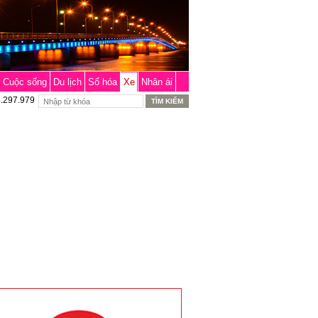
Cuộc sống
Du lịch
Số hóa
Xe
Nhân ái
6.297.979