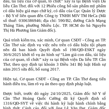
dấu, tài liệu của cơ quan, tổ chức" xảy ra tại Bệnh viện Da
liễu Cần Thơ, đối với 12 Phiếu công bố sản phẩm mỹ phẩm
có dấu hiệu giả mạo chữ ký, có dấu của Cục Quản lý Dược
- Bộ Y tế liên quan đến Công ty TNHH MIV TM HeCa (Mã
số thuế: 0306386946; địa chỉ: 590/B2, đường Cách Mạng
Tháng Tám, phường Nhiều Lộc. TP. HCM do bà Nguyễn
Thị Hà Phương làm Giám đốc).
Quá trình kiểm tra, xác minh, Cơ quan CSĐT - Công an TP.
Cần Thơ xác định vụ việc nêu trên có dấu hiệu tội phạm
nên đã ban hành Quyết định số 198/QĐ-ESKT ngày
30/6/2025 khởi tố vụ án hình sự “Làm giả con dấu, tài liệu
của cơ quan, tổ chức” xảy ra tại Bệnh viện Da liễu TP. Cần
Thơ, theo quy định tại khoản 3 Điều 341 Bộ luật Hình sự
năm 2015 sửa đổi, bổ sung 2017.
Hiện tại, Cơ quan CSĐT - Công an TP. Cần Thơ đang tiến
hành điều tra, làm rõ vụ án theo quy định pháp luật.
Được biết, trước đó ngày 24/10/2025, Giám đốc Sở Y tế
Cần Thơ Hoàng Quốc Cường đã ký Quyết định số
1316/QĐ-SYT về việc thi hành kỷ luật hành chính bằng
hình thức Cảnh cáo đối với ông Lê Văn Đạt, Giám đốc