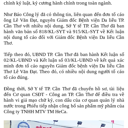
chỉnh kỷ luật, kỷ cương hành chính trong toàn ngành.
Như Báo Công lý đã có thông tin, liên quan đến đơn tố cáo
ông Lê Văn Đạt, nguyên Giám đốc Bệnh viện Da liễu TP.
Cần Thơ với nhiều nội dung, Sở Y tế TP. Cần Thơ đã ban
hành văn bản số 818/KL-SYT và 915/KL-SYT về Kết luận
nội dung tố cáo đối với Giám đốc Bệnh viện Da liễu Cần
Thơ.
Tiếp theo đó, UBND TP. Cần Thơ đã ban hành Kết luận số
02/KL-UBND và Kết luận số 03/KL-UBND về kết quả xác
minh đơn tố cáo nguyên Giám đốc bệnh viện Da liễu Cần
Thơ Lê Văn Đạt. Theo đó, có nhiều nội dung người tố cáo
tố cáo đúng.
Đồng thời, Sở Y tế TP. Cần Thơ đã chuyển hồ sơ, tài liệu
đến Cơ quan CSĐT - Công an TP. Cần Thơ để điều tra về
hành vi giả mạo chữ ký, con dấu của cơ quan quản lý nhà
nước trong Phiếu tiếp nhận công bố sản phẩm mỹ phẩm của
Công ty TNHH MTV TM HeCa.