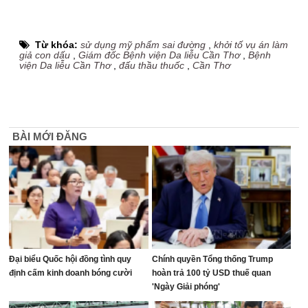
Từ khóa:
sử dụng mỹ phẩm sai đường
,
khởi tố vụ án làm
giả con dấu
,
Giám đốc Bệnh viện Da liễu Cần Thơ
,
Bệnh
viện Da liễu Cần Thơ
,
đấu thầu thuốc
,
Cần Thơ
BÀI MỚI ĐĂNG
Đại biểu Quốc hội đồng tình quy
Chính quyền Tổng thống Trump
định cấm kinh doanh bóng cười
hoàn trả 100 tỷ USD thuế quan
'Ngày Giải phóng'