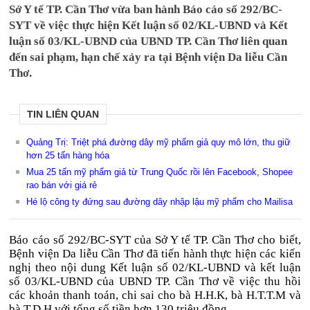
Sở Y tế TP. Cần Thơ vừa ban hành Báo cáo số 292/BC-
SYT về việc thực hiện Kết luận số 02/KL-UBND và Kết
luận số 03/KL-UBND của UBND TP. Cần Thơ liên quan
đến sai phạm, hạn chế xảy ra tại Bệnh viện Da liễu Cần
Thơ.
TIN LIÊN QUAN
Quảng Trị: Triệt phá đường dây mỹ phẩm giả quy mô lớn, thu giữ
hơn 25 tấn hàng hóa
Mua 25 tấn mỹ phẩm giả từ Trung Quốc rồi lên Facebook, Shopee
rao bán với giá rẻ
Hé lộ công ty đứng sau đường dây nhập lậu mỹ phẩm cho Mailisa
Báo cáo số 292/BC-SYT của Sở Y tế TP. Cần Thơ cho biết,
Bệnh viện Da liễu Cần Thơ đã tiến hành thực hiện các kiến
nghị theo nội dung Kết luận số 02/KL-UBND và kết luận
số 03/KL-UBND của UBND TP. Cần Thơ về việc thu hồi
các khoản thanh toán, chi sai cho bà H.H.K, bà H.T.T.M và
bà T.D.H với tổng số tiền hơn 130 triệu đồng.