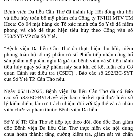
Bệnh viện Da liễu Cần Thơ đã thành lập Hội đồng thu hồi
và tiêu hủy toàn bộ mỹ phẩm của Công ty TNHH MTV TM
Heca; Có 04 mặt hàng do Tổ xác minh của Sở Y tế đã niêm
phong và chờ để thực hiện tiêu hủy theo Công văn số
750/SYT-VP của Sở Y tế.
"Bệnh viện Da liễu Cần Thơ đã thực hiện thu hồi, niêm
phong toàn bộ số mỹ phẩm có số Phiếu tiếp nhận công bố
sản phẩm mỹ phẩm nghi là giả tại bệnh viện và sẽ tiến hành
tiêu hủy ngay số mỹ phẩm này sau khi có kết luận của Cơ
quan Cảnh sát điều tra (CSĐT)", Báo cáo số 292/BC-SYT
của Sở Y tế TP. Cần Thơ nêu.
Ngày 05/11/2025, Bệnh viện Da liễu Cần Thơ đã có Báo
cáo số 583/BC-BVDL về việc báo cáo kết quả thực hiện xử
lý kiểm điểm, làm rõ trách nhiệm đối với tập thể và cá nhân
viên chức vi phạm thuộc Bệnh viện Da liễu.
Sở Y tế TP. Cần Thơ sẽ tiếp tục theo dõi, đôn đốc Ban giám
đốc Bệnh viện Da liễu Cần Thơ thực hiện các nội dung
chưa hoàn thành; tăng cường kiểm tra, giám sát và chấn