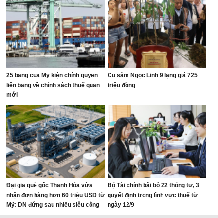
25 bang của Mỹ kiện chính quyền
Củ sâm Ngọc Linh 9 lạng giá 725
liên bang về chính sách thuế quan
triệu đồng
mới
Đại gia quê gốc Thanh Hóa vừa
Bộ Tài chính bãi bỏ 22 thông tư, 3
nhận đơn hàng hơn 60 triệu USD từ
quyết định trong lĩnh vực thuế từ
Mỹ: DN đứng sau nhiều siêu công
ngày 12/9
trình thế giới, từ World Cup đến mái