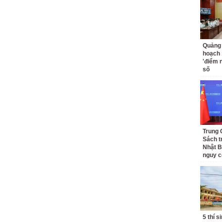
Quảng 
hoạch 
'điểm 
số
Trung 
Sách t
Nhật B
nguy c
5 thí s