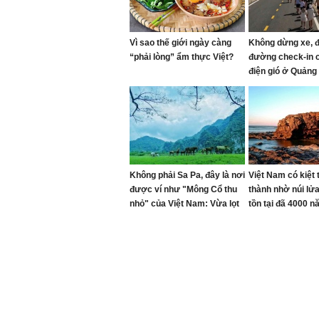
Vì sao thế giới ngày càng
Không dừng xe, 
“phải lòng” ẩm thực Việt?
đường check-in 
điện gió ở Quảng 
Không phải Sa Pa, đây là nơi
Việt Nam có kiệt 
được ví như "Mông Cổ thu
thành nhờ núi lửa
nhỏ" của Việt Nam: Vừa lọt
tồn tại đã 4000 
đề cử tốt nhất thế giới
không được làm 1