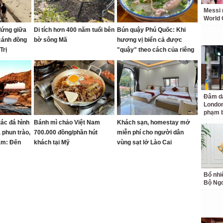
Messi 
World 
đứng giữa
Di tích hơn 400 năm tuổi bên
Bún quậy Phú Quốc: Khi
cánh đồng
bờ sông Mã
hương vị biển cả được
Trị
"quậy" theo cách của riêng
bạn
Đâm da
London
phạm b
tác đá hình
Bánh mì chảo Việt Nam
Khách sạn, homestay mở
 phun trào,
700.000 đồng/phần hút
miễn phí cho người dân
năm: Đến
khách tại Mỹ
vùng sạt lở Lào Cai
 việc!
Bổ nhi
Bộ Ngo