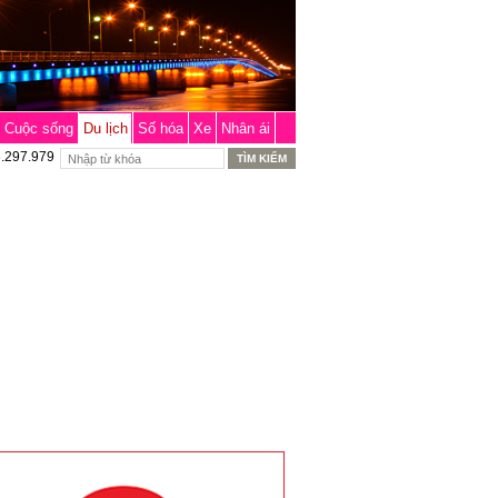
Cuộc sống
Du lịch
Số hóa
Xe
Nhân ái
6.297.979