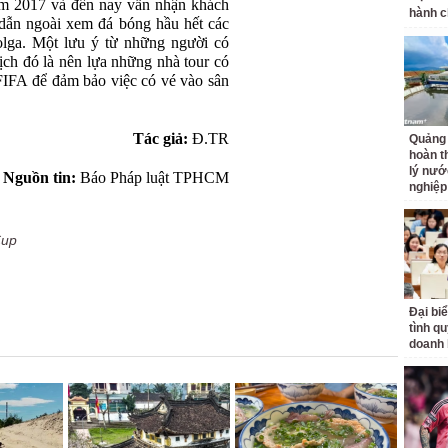
ăm 2017 và đến nay vẫn nhận khách
hành c
dẫn ngoài xem đá bóng hầu hết các
olga. Một lưu ý từ những người có
ịch đó là nên lựa những nhà tour có
 FIFA để đảm bảo việc có vé vào sân
Tác giả:
Đ.TR
Quảng 
hoàn t
lý nướ
Nguồn tin:
Báo Pháp luật TPHCM
nghiệp
Cup
Đại bi
tình q
doanh 