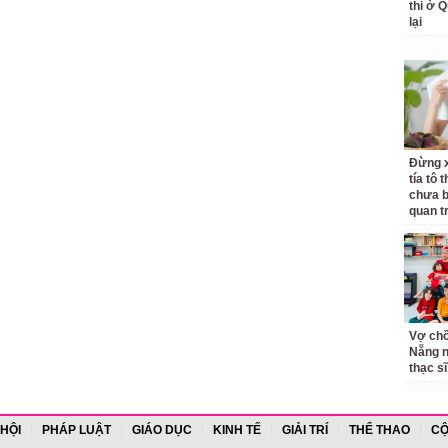
thi ở 
lại
Đừng x
tía tô 
chưa b
quan t
Vợ ch
Nẵng n
thạc sĩ,
 HỘI
PHÁP LUẬT
GIÁO DỤC
KINH TẾ
GIẢI TRÍ
THỂ THAO
CỘ