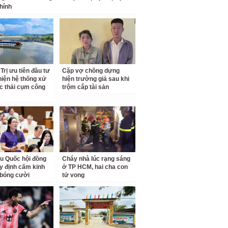
hính
Trị ưu tiên đầu tư
Cặp vợ chồng dựng
hiện hệ thống xử
hiện trường giả sau khi
c thải cụm công
trộm cắp tài sản
ểu Quốc hội đồng
Cháy nhà lúc rạng sáng
uy định cấm kinh
ở TP HCM, hai cha con
bóng cười
tử vong