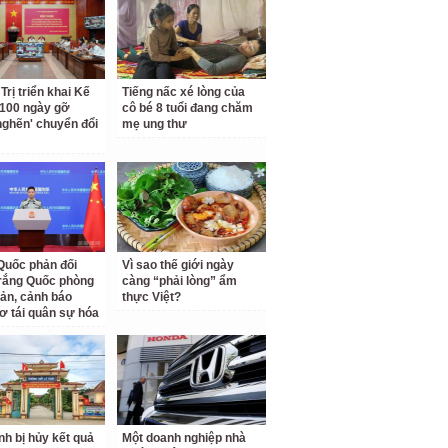
Trị triển khai Kế
Tiếng nấc xé lòng của
100 ngày gỡ
cô bé 8 tuổi đang chăm
nghẽn' chuyển đổi
mẹ ung thư
Quốc phản đối
Vì sao thế giới ngày
rắng Quốc phòng
càng “phải lòng” ẩm
ản, cảnh báo
thực Việt?
ơ tái quân sự hóa
inh bị hủy kết quả
Một doanh nghiệp nhà