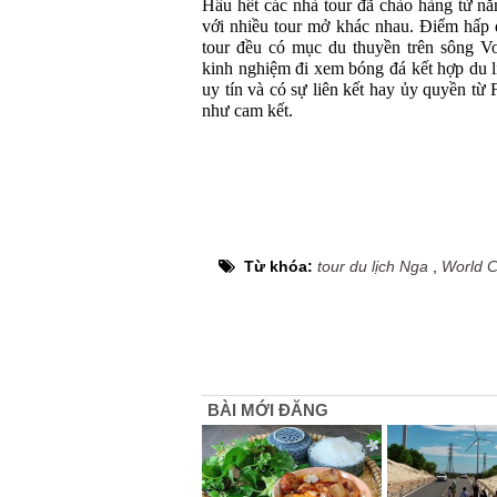
Hầu hết các nhà tour đã chào hàng từ n
với nhiều tour mở khác nhau. Điểm hấp 
tour đều có mục du thuyền trên sông V
kinh nghiệm đi xem bóng đá kết hợp du l
uy tín và có sự liên kết hay ủy quyền từ
như cam kết.
Từ khóa:
tour du lịch Nga
,
World 
BÀI MỚI ĐĂNG