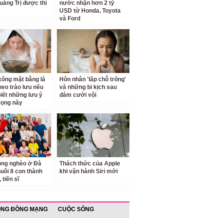
Quảng Trị được thi
nước nhận hơn 2 tỷ
USD từ Honda, Toyota
và Ford
ông mặt bằng lá
Hôn nhân 'lấp chỗ trống'
theo trào lưu nếu
và những bi kịch sau
iết những lưu ý
đám cưới vội
rọng này
ồng nghèo ở Đà
Thách thức của Apple
uôi 8 con thành
khi vận hành Siri mới
 tiến sĩ
NG ĐỒNG MẠNG
CUỘC SỐNG