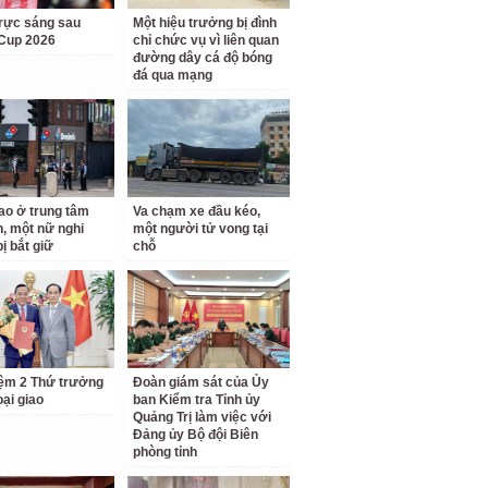
rực sáng sau
Một hiệu trưởng bị đình
Cup 2026
chỉ chức vụ vì liên quan
đường dây cá độ bóng
đá qua mạng
o ở trung tâm
Va chạm xe đầu kéo,
, một nữ nghi
một người tử vong tại
ị bắt giữ
chỗ
ệm 2 Thứ trưởng
Đoàn giám sát của Ủy
ại giao
ban Kiểm tra Tỉnh ủy
Quảng Trị làm việc với
Đảng ủy Bộ đội Biên
phòng tỉnh