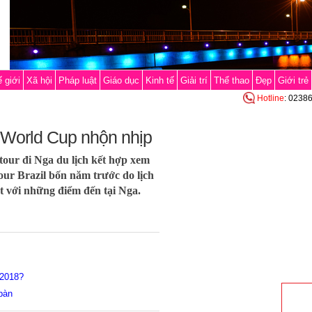
 giới
Xã hội
Pháp luật
Giáo dục
Kinh tế
Giải trí
Thể thao
Đẹp
Giới trẻ
Hotline
: 0238
 World Cup nhộn nhịp
tour đi Nga du lịch kết hợp xem
ur Brazil bốn năm trước do lịch
út với những điểm đến tại Nga.
 2018?
bàn