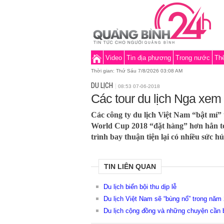
Video
Tin địa phương
Trong nước
Thế
Thời gian:
Thứ Sáu 7/8/2026 03:08 AM
DU LỊCH
08:53 07-06-2018
Các tour du lịch Nga xem
Các công ty du lịch Việt Nam “bật mí” 
World Cup 2018 “đặt hàng” hơn hẳn to
trình bay thuận tiện lại có nhiều sức h
TIN LIÊN QUAN
Du lịch biển bội thu dịp lễ
Du lịch Việt Nam sẽ “bùng nổ” trong năm
Du lịch cộng đồng và những chuyện cần 