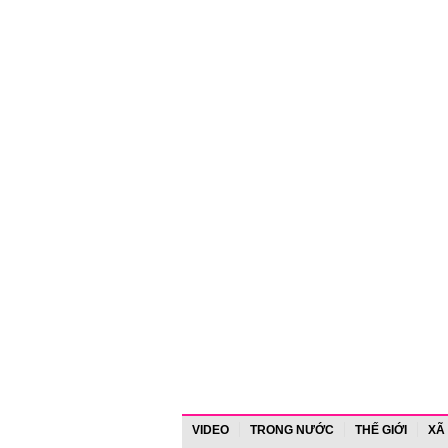
VIDEO
TRONG NƯỚC
THẾ GIỚI
XÃ