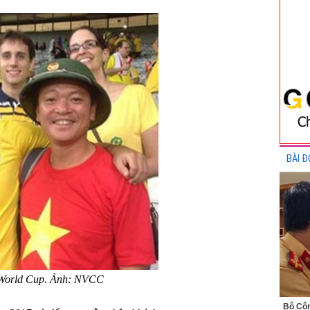
BÀI Đ
 World Cup. Ảnh: NVCC
Bộ Côn