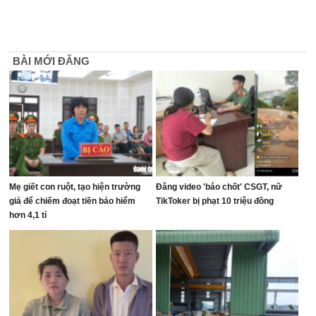
BÀI MỚI ĐĂNG
Mẹ giết con ruột, tạo hiện trường
Đăng video 'báo chốt' CSGT, nữ
giả để chiếm đoạt tiền bảo hiểm
TikToker bị phạt 10 triệu đồng
hơn 4,1 tỉ