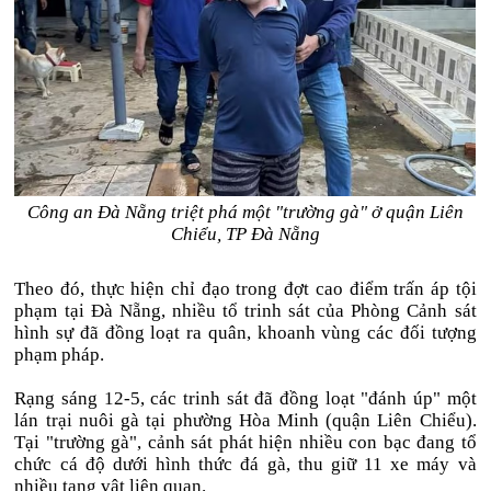
Công an Đà Nẵng triệt phá một "trường gà" ở quận Liên
Chiểu, TP Đà Nẵng
Theo đó, thực hiện chỉ đạo trong đợt cao điểm trấn áp tội
phạm tại Đà Nẵng, nhiều tổ trinh sát của Phòng Cảnh sát
hình sự đã đồng loạt ra quân, khoanh vùng các đối tượng
phạm pháp.
Rạng sáng 12-5, các trinh sát đã đồng loạt "đánh úp" một
lán trại nuôi gà tại phường Hòa Minh (quận Liên Chiểu).
Tại "trường gà", cảnh sát phát hiện nhiều con bạc đang tổ
chức cá độ dưới hình thức đá gà, thu giữ 11 xe máy và
nhiều tang vật liên quan.