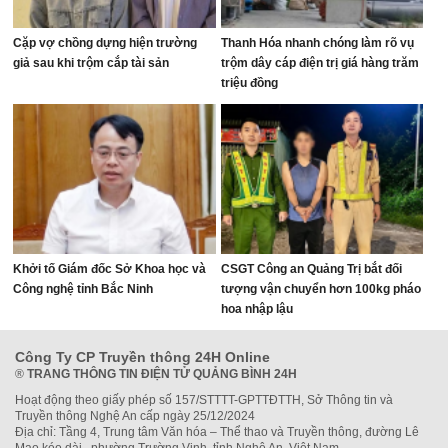
Cặp vợ chồng dựng hiện trường
Thanh Hóa nhanh chóng làm rõ vụ
giả sau khi trộm cắp tài sản
trộm dây cáp điện trị giá hàng trăm
triệu đồng
Khởi tố Giám đốc Sở Khoa học và
CSGT Công an Quảng Trị bắt đối
Công nghệ tỉnh Bắc Ninh
tượng vận chuyển hơn 100kg pháo
hoa nhập lậu
Công Ty CP Truyền thông 24H Online
®
TRANG THÔNG TIN ĐIỆN TỬ QUẢNG BÌNH 24H
Hoạt động theo giấy phép số 157/STTTT-GPTTĐTTH, Sở Thông tin và
Truyền thông Nghệ An cấp ngày 25/12/2024
Địa chỉ: Tầng 4, Trung tâm Văn hóa – Thể thao và Truyền thông, đường Lê