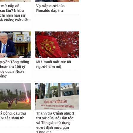
 mở nắp để
Vợ sắp cưới của
ao lâu? Nhiều
Ronaldo đáp trả
chỉ nhìn hạn sử
à không biết điều
quyền Tổng thống
MU 'muối mặt' xin lỗi
hoàn trả 100 tỷ
người hâm mộ
uế quan 'Ngày
hóng'
á bóng, cầu thủ
Thanh tra Chính phủ: 3
 bị sét đánh tử
trụ sở của Bộ Dân tộc
và Tôn giáo sử dụng
vượt định mức gần
2.000 m²