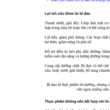
Giảm cân nhanh với bí đao mà không cần
Lợi ích sức khỏe từ bí đao
Thanh nhiệt, giải độc: Giúp làm mát cơ t
hợp trong mùa hè hoặc khi cơ thể nóng tr
Lợi tiểu, giảm phù thũng: Các hoạt chất 
dư thừa, giảm sưng và phù nề.
Hỗ trợ điều trị béo phì, tiểu đường: Hàm
kiểm soát cân nặng và lượng đường trong
Cung cấp dưỡng chất: Bí đao có thể chế
xào, hoặc nước giải nhiệt, bổ sung vitami
Bí đao là thực phẩm bổ dưỡng, nhưng cầ
vừa ngon miệng vừa 
Thực phẩm không nên kết hợp với bí