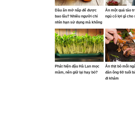
Dầu ăn mở nắp để được
Ăn một quả táo t
bao lâu? Nhiều người chỉ
ngủ có lợi gì cho
nhìn hạn sử dụng mà không
biết điều này
Phát hiện đậu Hà Lan mọc
Ăn thịt bò mỗi ng
mầm, nên giữ lại hay bỏ?
đàn ông 60 tuổi b
đi khám