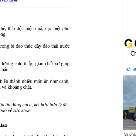
 tập luyện
hể, thải độc hiệu quả, đặc biệt phù
ong.
trong bí đao thúc đẩy đào thải nước
 lượng calo thấp, giàu chất xơ giúp
 máu.
BÀI Đ
 biến thành nhiều món ăn như canh,
n và khoáng chất.
n ăn đúng cách, kết hợp hợp lý để
bảo vệ sức khỏe
 đao
Va chạ