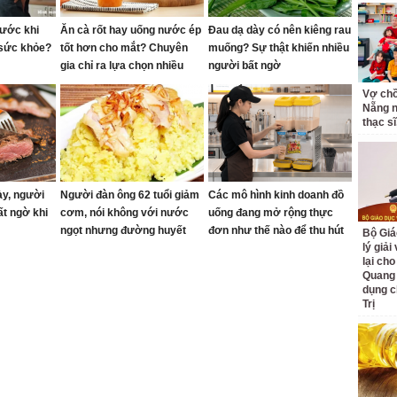
rước khi
Ăn cà rốt hay uống nước ép
Đau dạ dày có nên kiêng rau
 sức khỏe?
tốt hơn cho mắt? Chuyên
muống? Sự thật khiến nhiều
gia chỉ ra lựa chọn nhiều
người bất ngờ
người chưa biết
Vợ ch
Nẵng n
thạc sĩ,
ày, người
Người đàn ông 62 tuổi giảm
Các mô hình kinh doanh đồ
ất ngờ khi
cơm, nói không với nước
uống đang mở rộng thực
ngọt nhưng đường huyết
đơn như thế nào để thu hút
Bộ Giá
lý giải
vẫn tăng vì món ăn ai cũng
khách hàng?
lại cho
thích
Quang
dụng c
Trị