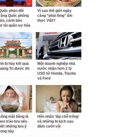
Quốc phản đối
Vì sao thế giới ngày
rắng Quốc phòng
càng “phải lòng” ẩm
ản, cảnh báo
thực Việt?
ơ tái quân sự hóa
inh bị hủy kết quả
Một doanh nghiệp nhà
Quảng Trị được thi
nước nhận hơn 2 tỷ
USD từ Honda, Toyota
và Ford
ông mặt bằng lá
Hôn nhân 'lấp chỗ trống'
theo trào lưu nếu
và những bi kịch sau
iết những lưu ý
đám cưới vội
rọng này