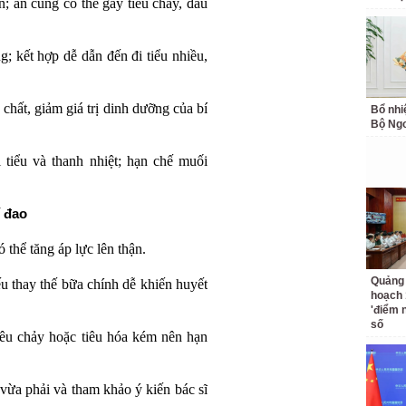
n; ăn cùng có thể gây tiêu chảy, đau
g; kết hợp dễ dẫn đến đi tiểu nhiều,
hất, giảm giá trị dinh dưỡng của bí
Bổ nhi
Bộ Ngo
 tiểu và thanh nhiệt; hạn chế muối
 đao
thể tăng áp lực lên thận.
Quảng 
ếu thay thế bữa chính dễ khiến huyết
hoạch 
'điểm 
số
iêu chảy hoặc tiêu hóa kém nên hạn
vừa phải và tham khảo ý kiến bác sĩ