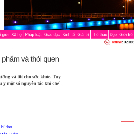
 giới
Xã hội
Pháp luật
Giáo dục
Kinh tế
Giải trí
Thể thao
Đẹp
Giới trẻ
Hotline
: 0238
 phẩm và thói quen
ưỡng và tốt cho sức khỏe. Tuy
ưu ý một số nguyên tắc khi chế
 bí đao