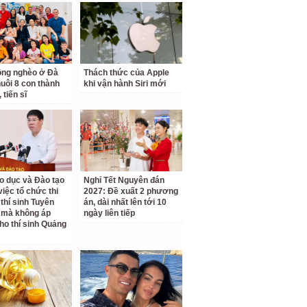
ồng nghèo ở Đà
Thách thức của Apple
uôi 8 con thành
khi vận hành Siri mới
 tiến sĩ
o dục và Đào tạo
Nghỉ Tết Nguyên đán
 việc tổ chức thi
2027: Đề xuất 2 phương
 thí sinh Tuyên
án, dài nhất lên tới 10
 mà không áp
ngày liên tiếp
ho thí sinh Quảng