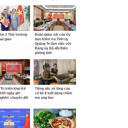
ệm 2 Thứ trưởng
Đoàn giám sát của Ủy
ại giao
ban Kiểm tra Tỉnh ủy
Quảng Trị làm việc với
Đảng ủy Bộ đội Biên
phòng tỉnh
Trị triển khai Kế
Tiếng nấc xé lòng của
100 ngày gỡ
cô bé 8 tuổi đang chăm
nghẽn' chuyển đổi
mẹ ung thư