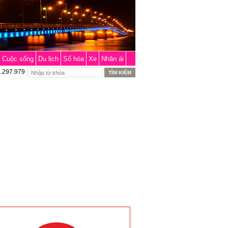
Cuộc sống
Du lịch
Số hóa
Xe
Nhân ái
6.297.979