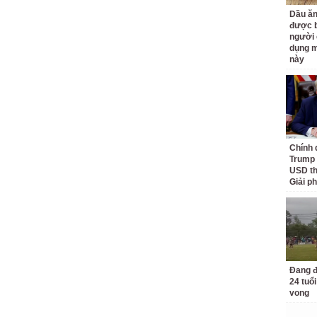
Dầu ăn
được b
người 
dụng m
này
Chính 
Trump 
USD th
Giải p
Đang đ
24 tuổi
vong