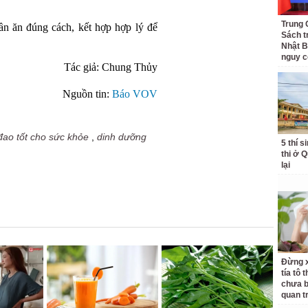
Trung 
n ăn đúng cách, kết hợp hợp lý để
Sách t
Nhật B
nguy c
Tác giả: Chung Thủy
Nguồn tin:
Báo VOV
đao tốt cho sức khỏe
,
dinh dưỡng
5 thí s
thi ở 
lại
Đừng x
tía tô 
chưa b
quan t