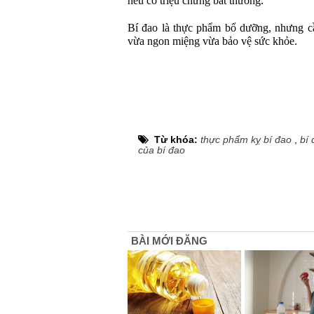
nếu có triệu chứng bất thường.
Bí đao là thực phẩm bổ dưỡng, nhưng cầ
vừa ngon miệng vừa bảo vệ sức khỏe.
Từ khóa:
thực phẩm kỵ bí đao
,
bí 
của bí đao
BÀI MỚI ĐĂNG