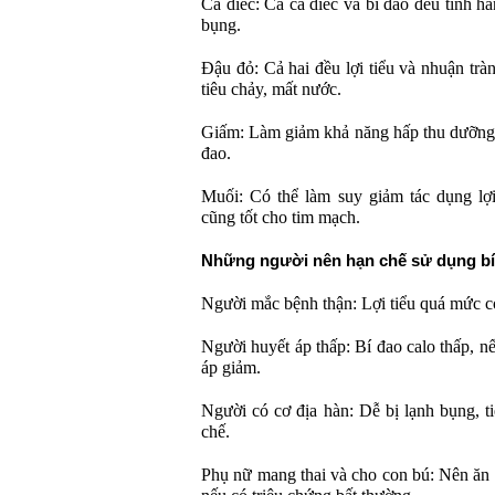
Cá diếc: Cả cá diếc và bí đao đều tính hà
bụng.
Đậu đỏ: Cả hai đều lợi tiểu và nhuận tràn
tiêu chảy, mất nước.
Giấm: Làm giảm khả năng hấp thu dưỡng c
đao.
Muối: Có thể làm suy giảm tác dụng lợi
cũng tốt cho tim mạch.
Những người nên hạn chế sử dụng bí
Người mắc bệnh thận: Lợi tiểu quá mức có 
Người huyết áp thấp: Bí đao calo thấp, n
áp giảm.
Người có cơ địa hàn: Dễ bị lạnh bụng, t
chế.
Phụ nữ mang thai và cho con bú: Nên ăn 