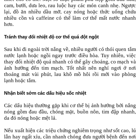
cam, bưởi, dưa leo, rau luộc hay các món canh nhẹ. Ngược
lại, đồ ăn nhiều dầu mỡ, cay nóng hoặc thức uống chứa
nhiều cồn và caffeine có thể làm cơ thể mất nước nhanh
hơn.
Tránh thay đổi nhiệt độ cơ thể quá đột ngột
Sau khi đi ngoài trời nắng về, nhiều người có thói quen tắm
nước lạnh hoặc ngồi ngay trước điều hòa. Tuy nhiên, việc
thay đổi nhiệt độ quá nhanh có thể gây choáng, co mạch và
ảnh hưởng đến tim mạch. Tốt nhất nên nghỉ ngơi ở nơi
thoáng mát vài phút, lau khô mồ hôi rồi mới vào phòng
lạnh hoặc tắm.
Nhận biết sớm các dấu hiệu sốc nhiệt
Các dấu hiệu thường gặp khi cơ thể bị ảnh hưởng bởi nắng
nóng gồm đau đầu, chóng mặt, buồn nôn, tim đập nhanh,
da đỏ nóng hoặc mệt lả.
Nếu xuất hiện các triệu chứng nghiêm trọng như sốt cao, lú
lẫn hay ngất xỉu, cần nhanh chóng đưa người bệnh đến nơi