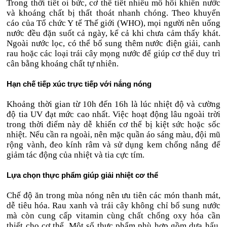
Trong thời tiết oi bức, cơ thể tiết nhiều mồ hôi khiến nước
và khoáng chất bị thất thoát nhanh chóng. Theo khuyến
cáo của Tổ chức Y tế Thế giới (WHO), mọi người nên uống
nước đều đặn suốt cả ngày, kể cả khi chưa cảm thấy khát.
Ngoài nước lọc, có thể bổ sung thêm nước điện giải, canh
rau hoặc các loại trái cây mọng nước để giúp cơ thể duy trì
cân bằng khoáng chất tự nhiên.
Hạn chế tiếp xúc trực tiếp với nắng nóng
Khoảng thời gian từ 10h đến 16h là lúc nhiệt độ và cường
độ tia UV đạt mức cao nhất. Việc hoạt động lâu ngoài trời
trong thời điểm này dễ khiến cơ thể bị kiệt sức hoặc sốc
nhiệt. Nếu cần ra ngoài, nên mặc quần áo sáng màu, đội mũ
rộng vành, đeo kính râm và sử dụng kem chống nắng để
giảm tác động của nhiệt và tia cực tím.
Lựa chọn thực phẩm giúp giải nhiệt cơ thể
Chế độ ăn trong mùa nóng nên ưu tiên các món thanh mát,
dễ tiêu hóa. Rau xanh và trái cây không chỉ bổ sung nước
mà còn cung cấp vitamin cùng chất chống oxy hóa cần
thiết cho cơ thể. Một số thực phẩm phù hợp gồm dưa hấu,