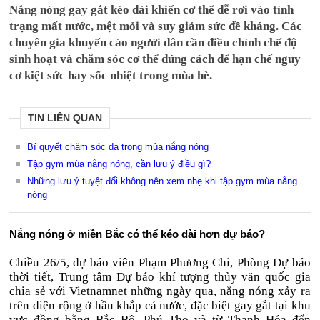
Nắng nóng gay gắt kéo dài khiến cơ thể dễ rơi vào tình
trạng mất nước, mệt mỏi và suy giảm sức đề kháng. Các
chuyên gia khuyến cáo người dân cần điều chỉnh chế độ
sinh hoạt và chăm sóc cơ thể đúng cách để hạn chế nguy
cơ kiệt sức hay sốc nhiệt trong mùa hè.
TIN LIÊN QUAN
Bí quyết chăm sóc da trong mùa nắng nóng
Tập gym mùa nắng nóng, cần lưu ý điều gì?
Những lưu ý tuyệt đối không nên xem nhẹ khi tập gym mùa nắng
nóng
Nắng nóng ở miền Bắc có thể kéo dài hơn dự báo?
Chiều 26/5, dự báo viên Phạm Phương Chi, Phòng Dự báo
thời tiết, Trung tâm Dự báo khí tượng thủy văn quốc gia
chia sẻ với Vietnamnet những ngày qua, nắng nóng xảy ra
trên diện rộng ở hầu khắp cả nước, đặc biệt gay gắt tại khu
vực đồng bằng Bắc Bộ, Phú Thọ và từ Thanh Hóa đến