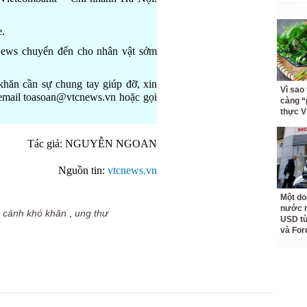
e.
ews chuyển đến cho nhân vật sớm
hăn cần sự chung tay giúp đỡ, xin
Vì sao
ỉ email toasoan@vtcnews.vn hoặc gọi
càng “
thực V
Tác giả: NGUYỄN NGOAN
Nguồn tin:
vtcnews.vn
Một do
nước n
 cảnh khó khăn
,
ung thư
USD từ
và For