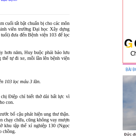
ăm cuối tất bật chuẩn bị cho các môn
 sinh viên trường Đại học Xây dựng
tuổi) đưa đến Bệnh viện 103 để lọc
đây hơn năm, Huy buộc phải bảo lưu
 thể tự đi xe, mỗi lần lên bệnh viện
BÀI Đ
n 103 lọc máu 3 lần.
chị Điệp chỉ biết thở dài bất lực vì
ho con.
trước bố cậu phát hiện ung thư thận.
iền chạy chữa, cũng không vay mượn
ở khu tập thể xí nghiệp 130 (Ngọc
o chồng.
Đức đi