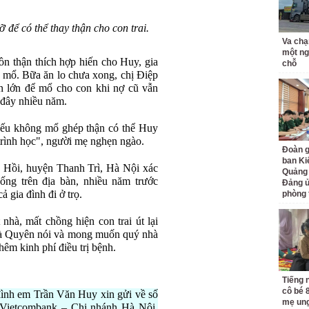
để có thể thay thận cho con trai.
Va chạ
một ng
ồn thận thích hợp hiến cho Huy, gia
chỗ
ể mổ. Bữa ăn lo chưa xong, chị Điệp
ền lớn để mổ cho con khi nợ cũ vẫn
 đây nhiều năm.
 nếu không mổ ghép thận có thể Huy
rình học", người mẹ nghẹn ngào.
Đoàn g
ban Ki
Hồi, huyện Thanh Trì, Hà Nội xác
Quảng 
ống trên địa bàn, nhiều năm trước
Đảng ủ
 gia đình đi ở trọ.
phòng 
nhà, mất chồng hiện con trai út lại
 bà Quyên nói và mong muốn quý nhà
êm kinh phí điều trị bệnh.
Tiếng 
cô bé 
đình em Trần Văn Huy xin gửi về số
mẹ ung
 Vietcombank – Chi nhánh Hà Nội.