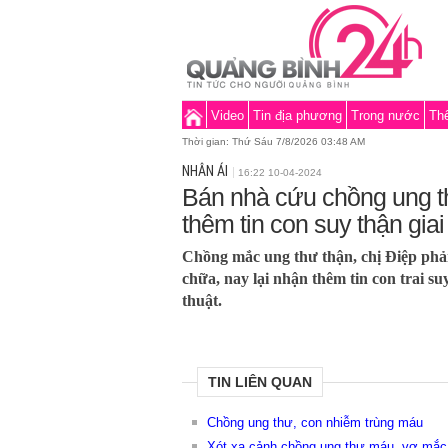
Video
Tin địa phương
Trong nước
Thế
Thời gian:
Thứ Sáu 7/8/2026 03:48 AM
NHÂN ÁI
16:22 10-04-2024
Bán nhà cứu chồng ung t
thêm tin con suy thận gia
Chồng mắc ung thư thận, chị Điệp phải 
chữa, nay lại nhận thêm tin con trai su
thuật.
TIN LIÊN QUAN
Chồng ung thư, con nhiễm trùng máu
Xót xa cảnh chồng ung thư máu, vợ mắc