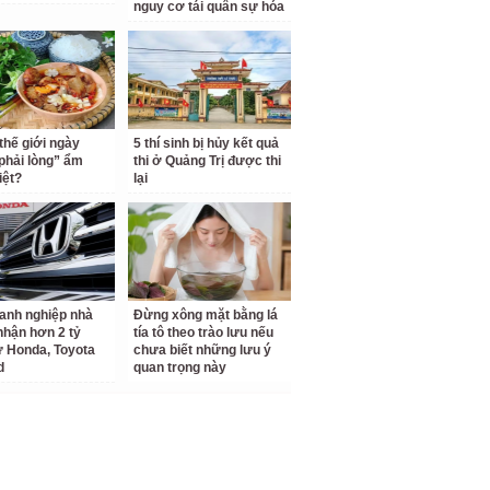
nguy cơ tái quân sự hóa
 thế giới ngày
5 thí sinh bị hủy kết quả
phải lòng” ẩm
thi ở Quảng Trị được thi
iệt?
lại
anh nghiệp nhà
Đừng xông mặt bằng lá
hận hơn 2 tỷ
tía tô theo trào lưu nếu
 Honda, Toyota
chưa biết những lưu ý
d
quan trọng này