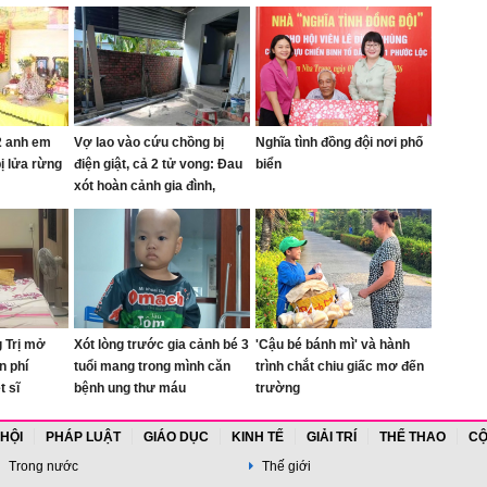
 2 anh em
Vợ lao vào cứu chồng bị
Nghĩa tình đồng đội nơi phố
ị lửa rừng
điện giật, cả 2 tử vong: Đau
biển
xót hoàn cảnh gia đình,
chuẩn bị phải dọn khỏi nhà
 Trị mở
Xót lòng trước gia cảnh bé 3
'Cậu bé bánh mì' và hành
n phí
tuổi mang trong mình căn
trình chắt chiu giấc mơ đến
t sĩ
bệnh ung thư máu
trường
 HỘI
PHÁP LUẬT
GIÁO DỤC
KINH TẾ
GIẢI TRÍ
THỂ THAO
CỘ
Trong nước
Thế giới