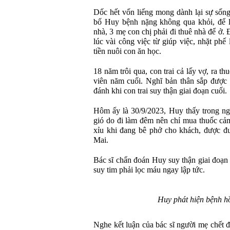
Dốc hết vốn liếng mong dành lại sự sốn
bố Huy bệnh nặng không qua khỏi, để l
nhà, 3 mẹ con chị phải đi thuê nhà để ở. 
lúc vài công việc từ giúp việc, nhặt phế l
tiền nuôi con ăn học.
18 năm trôi qua, con trai cả lấy vợ, ra th
viên năm cuối. Nghĩ bản thân sắp được n
đánh khi con trai suy thận giai đoạn cuối.
Hôm ấy là 30/9/2023, Huy thấy trong ngư
gió do đi làm đêm nên chỉ mua thuốc cả
xỉu khi đang bê phở cho khách, được đ
Mai.
Bác sĩ chẩn đoán Huy suy thận giai đoạn 
suy tim phải lọc máu ngay lập tức.
Huy phát hiện bệnh h
Nghe kết luận của bác sĩ người mẹ chết đ