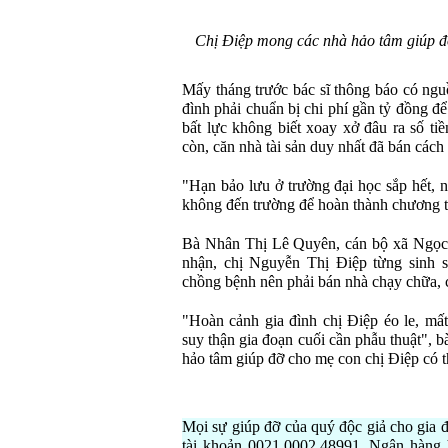
Chị Điệp mong các nhà hảo tâm giúp đỡ 
Mấy tháng trước bác sĩ thông báo có ngu
đình phải chuẩn bị chi phí gần tỷ đồng đ
bất lực không biết xoay xở đâu ra số ti
còn, căn nhà tài sản duy nhất đã bán cách
"Hạn bảo lưu ở trường đại học sắp hết,
không đến trường để hoàn thành chương t
Bà Nhân Thị Lê Quyên, cán bộ xã Ngọc 
nhận, chị Nguyễn Thị Điệp từng sinh s
chồng bệnh nên phải bán nhà chạy chữa, cả
"Hoàn cảnh gia đình chị Điệp éo le, mất 
suy thận gia đoạn cuối cần phẫu thuật",
hảo tâm giúp đỡ cho mẹ con chị Điệp có th
Mọi sự giúp đỡ của quý độc giả cho gia 
tài khoản 0021.0002.48991, Ngân hàng