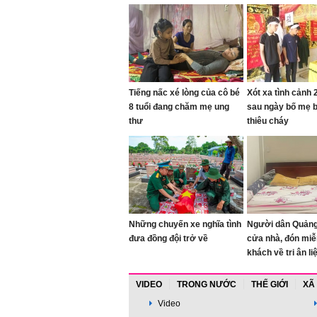
Tiếng nấc xé lòng của cô bé
Xót xa tình cảnh
8 tuổi đang chăm mẹ ung
sau ngày bố mẹ b
thư
thiêu cháy
Những chuyến xe nghĩa tình
Người dân Quảng
đưa đồng đội trở về
cửa nhà, đón miễ
khách về tri ân liệ
VIDEO
TRONG NƯỚC
THẾ GIỚI
XÃ
Video