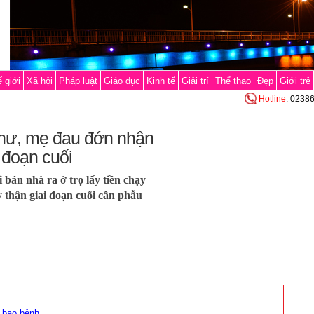
 giới
Xã hội
Pháp luật
Giáo dục
Kinh tế
Giải trí
Thể thao
Đẹp
Giới trẻ
Hotline
: 0238
hư, mẹ đau đớn nhận
i đoạn cuối
bán nhà ra ở trọ lấy tiền chạy
y thận giai đoạn cuối cần phẫu
 bạo bệnh