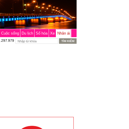
Cuộc sống
Du lịch
Số hóa
Xe
Nhân ái
6.297.979