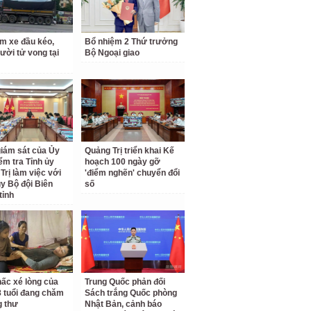
m xe đầu kéo,
Bổ nhiệm 2 Thứ trưởng
ười tử vong tại
Bộ Ngoại giao
iám sát của Ủy
Quảng Trị triển khai Kế
ểm tra Tỉnh ủy
hoạch 100 ngày gỡ
Trị làm việc với
'điểm nghẽn' chuyển đổi
y Bộ đội Biên
số
tỉnh
nấc xé lòng của
Trung Quốc phản đối
8 tuổi đang chăm
Sách trắng Quốc phòng
 thư
Nhật Bản, cảnh báo