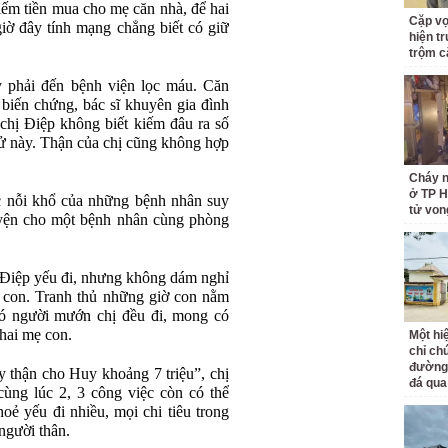
kiếm tiền mua cho mẹ căn nhà, để hai
Cặp v
iờ đây tính mạng chẳng biết có giữ
hiện t
trộm c
 phải đến bệnh viện lọc máu. Căn
 biến chứng, bác sĩ khuyên gia đình
hị Điệp không biết kiếm đâu ra số
h tử này. Thận của chị cũng không hợp
Cháy n
ở TP H
 nỗi khổ của những bệnh nhân suy
tử von
uyện cho một bệnh nhân cùng phòng
 Điệp yếu đi, nhưng không dám nghỉ
ho con. Tranh thủ những giờ con nằm
có người mướn chị đều đi, mong có
 hai mẹ con.
Một hi
chỉ ch
đường 
ạy thận cho Huy khoảng 7 triệu”, chị
đá qu
cùng lúc 2, 3 công việc còn có thể
oẻ yếu đi nhiều, mọi chi tiêu trong
người thân.