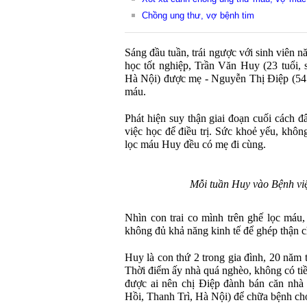
Chồng ung thư, vợ bệnh tim
Sáng đầu tuần, trái ngược với sinh viên n
học tốt nghiệp, Trần Văn Huy (23 tuổi,
Hà Nội) được mẹ - Nguyễn Thị Điệp (54 
máu.
Phát hiện suy thận giai đoạn cuối cách 
việc học để điều trị. Sức khoẻ yếu, không
lọc máu Huy đều có mẹ đi cùng.
Mỗi tuần Huy vào Bệnh việ
Nhìn con trai co mình trên ghế lọc máu, 
không đủ khả năng kinh tế để ghép thận c
Huy là con thứ 2 trong gia đình, 20 năm 
Thời điểm ấy nhà quá nghèo, không có t
được ai nên chị Điệp đành bán căn nhà 
Hồi, Thanh Trì, Hà Nội) để chữa bệnh ch