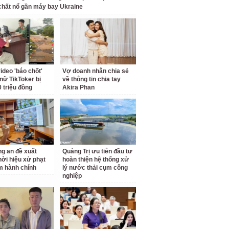
hất nổ gần máy bay Ukraine
ideo 'báo chốt'
Vợ doanh nhân chia sẻ
nữ TikToker bị
về thông tin chia tay
0 triệu đồng
Akira Phan
g an đề xuất
Quảng Trị ưu tiên đầu tư
hời hiệu xử phạt
hoàn thiện hệ thống xử
m hành chính
lý nước thải cụm công
nghiệp