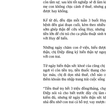
còn tâm sự, sau khi tốt nghiệp sẽ đi làm 
mẹ con không chịu cảnh ở thuê, nhưng g
được hay không.
Kể từ đó, đều đặn mỗi tuần 3 buổi Huy
bệnh đến giai đoạn cuối, kèm theo nhiều
sớm ghép thận để cứu sống Huy, nhưng c
tiền lớn để chi trả cho ca phẫu thuật sin
với Huy để hiến.
Những ngày chăm con ở viện, hiểu được
thận, chị Điệp đăng ký hiến thận tự ng
với con trai.
Từ ngày hiến thận sức khoẻ của cũng chị
ngơi vì còn tiền trọ, tiền thuốc thang c
lọc máu, chị đi dọn nhà thuê, chỗ nào 
thêm khoản thu nhập trang trải cuộc sống
“Tiền thuê trọ hết 3 triệu đồng/tháng, ch
Điệp nói và cho biết trước đây chị làm 
kiếm đủ, nhưng từ ngày hiến thận sức kh
nhà đều nhờ con trai cả hỗ trợ, vay mượn 