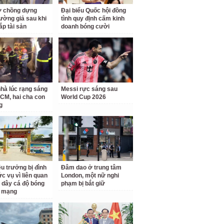
ợ chồng dựng
Đại biểu Quốc hội đồng
rường giả sau khi
tình quy định cấm kinh
ắp tài sản
doanh bóng cười
hà lúc rạng sáng
Messi rực sáng sau
CM, hai cha con
World Cup 2026
g
ệu trưởng bị đình
Đâm dao ở trung tâm
ức vụ vì liên quan
London, một nữ nghi
dây cá độ bóng
phạm bị bắt giữ
a mạng