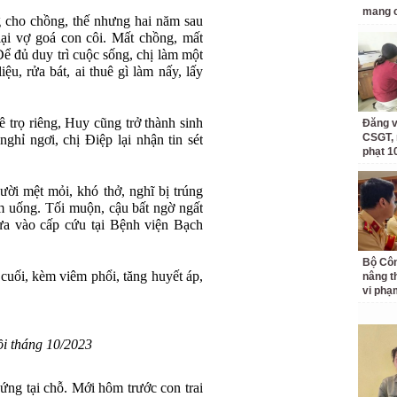
mang c
g cho chồng, thế nhưng hai năm sau
ại vợ goá con côi. Mất chồng, mất
Để đủ duy trì cuộc sống, chị làm một
iệu, rửa bát, ai thuê gì làm nấy, lấy
uê trọ riêng, Huy cũng trở thành sinh
Đăng v
CSGT, 
ghỉ ngơi, chị Điệp lại nhận tin sét
phạt 1
ời mệt mỏi, khó thở, nghĩ bị trúng
m uống. Tối muộn, cậu bất ngờ ngất
ưa vào cấp cứu tại Bệnh viện Bạch
Bộ Côn
cuối, kèm viêm phổi, tăng huyết áp,
nâng t
vi phạ
ồi tháng 10/2023
ứng tại chỗ. Mới hôm trước con trai