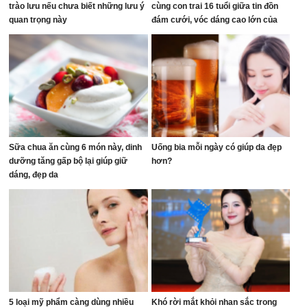
trào lưu nếu chưa biết những lưu ý
cùng con trai 16 tuổi giữa tin đồn
quan trọng này
đám cưới, vóc dáng cao lớn của
người thừa kế đế chế tỷ đô chiếm
trọn spotlight
Sữa chua ăn cùng 6 món này, dinh
Uống bia mỗi ngày có giúp da đẹp
dưỡng tăng gấp bộ lại giúp giữ
hơn?
dáng, đẹp da
5 loại mỹ phẩm càng dùng nhiều
Khó rời mắt khỏi nhan sắc trong