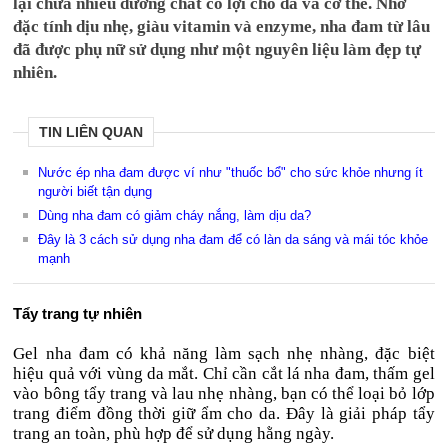
lại chứa nhiều dưỡng chất có lợi cho da và cơ thể. Nhờ
đặc tính dịu nhẹ, giàu vitamin và enzyme, nha đam từ lâu
đã được phụ nữ sử dụng như một nguyên liệu làm đẹp tự
nhiên.
TIN LIÊN QUAN
Nước ép nha đam được ví như "thuốc bổ" cho sức khỏe nhưng ít
người biết tận dụng
Dùng nha đam có giảm cháy nắng, làm dịu da?
Đây là 3 cách sử dụng nha đam để có làn da sáng và mái tóc khỏe
mạnh
Tẩy trang tự nhiên
Gel nha đam có khả năng làm sạch nhẹ nhàng, đặc biệt
hiệu quả với vùng da mắt. Chỉ cần cắt lá nha đam, thấm gel
vào bông tẩy trang và lau nhẹ nhàng, bạn có thể loại bỏ lớp
trang điểm đồng thời giữ ẩm cho da. Đây là giải pháp tẩy
trang an toàn, phù hợp để sử dụng hằng ngày.