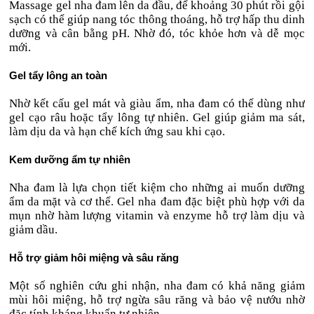
Massage gel nha đam lên da đầu, để khoảng 30 phút rồi gội
sạch có thể giúp nang tóc thông thoáng, hỗ trợ hấp thu dinh
dưỡng và cân bằng pH. Nhờ đó, tóc khỏe hơn và dễ mọc
mới.
Gel tẩy lông an toàn
Nhờ kết cấu gel mát và giàu ẩm, nha đam có thể dùng như
gel cạo râu hoặc tẩy lông tự nhiên. Gel giúp giảm ma sát,
làm dịu da và hạn chế kích ứng sau khi cạo.
Kem dưỡng ẩm tự nhiên
Nha đam là lựa chọn tiết kiệm cho những ai muốn dưỡng
ẩm da mặt và cơ thể. Gel nha đam đặc biệt phù hợp với da
mụn nhờ hàm lượng vitamin và enzyme hỗ trợ làm dịu và
giảm dầu.
Hỗ trợ giảm hôi miệng và sâu răng
Một số nghiên cứu ghi nhận, nha đam có khả năng giảm
mùi hôi miệng, hỗ trợ ngừa sâu răng và bảo vệ nướu nhờ
đặc tính kháng khuẩn tự nhiên.