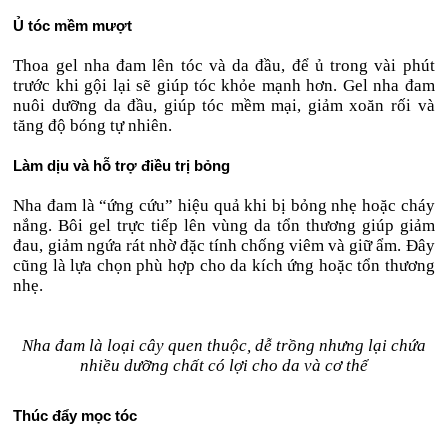
Ủ tóc mềm mượt
Thoa gel nha đam lên tóc và da đầu, để ủ trong vài phút
trước khi gội lại sẽ giúp tóc khỏe mạnh hơn. Gel nha đam
nuôi dưỡng da đầu, giúp tóc mềm mại, giảm xoăn rối và
tăng độ bóng tự nhiên.
Làm dịu và hỗ trợ điều trị bỏng
Nha đam là “ứng cứu” hiệu quả khi bị bỏng nhẹ hoặc cháy
nắng. Bôi gel trực tiếp lên vùng da tổn thương giúp giảm
đau, giảm ngứa rát nhờ đặc tính chống viêm và giữ ẩm. Đây
cũng là lựa chọn phù hợp cho da kích ứng hoặc tổn thương
nhẹ.
Nha đam là loại cây quen thuộc, dễ trồng nhưng lại chứa
nhiều dưỡng chất có lợi cho da và cơ thể
Thúc đẩy mọc tóc