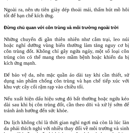
Ngoài ra, nên ưu tiên giày dép thoải mái, thấm hút mồ hôi
tốt để hạn chế kích ứng.
Đừng chủ quan với côn trùng và môi trường ngoài trời
Những chuyến đi gần thiên nhiên như cắm trại, leo núi
hoặc nghỉ dưỡng vùng biển thường làm tăng nguy cơ bị
côn trùng đốt. Không chỉ gây ngứa ngáy, một số loại côn
trùng còn có thể mang theo mầm bệnh hoặc khiến da bị
kích ứng mạnh.
Để bảo vệ da, nên mặc quần áo dài tay khi cần thiết, sử
dụng sản phẩm chống côn trùng và hạn chế tiếp xúc với
khu vực cây cối rậm rạp vào chiều tối.
Nếu xuất hiện dấu hiệu sưng đỏ bất thường hoặc ngứa kéo
dài sau khi bị côn trùng đốt, cần theo dõi và xử lý sớm để
tránh ảnh hưởng đến sức khỏe.
Du lịch không chỉ là thời gian nghỉ ngơi mà còn là lúc làn
da phải thích nghi với nhiều thay đổi về môi trường và sinh