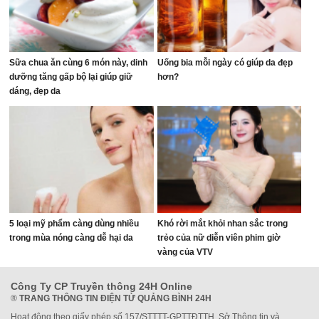
Sữa chua ăn cùng 6 món này, dinh
Uống bia mỗi ngày có giúp da đẹp
dưỡng tăng gấp bộ lại giúp giữ
hơn?
dáng, đẹp da
5 loại mỹ phẩm càng dùng nhiều
Khó rời mắt khỏi nhan sắc trong
trong mùa nóng càng dễ hại da
trẻo của nữ diễn viên phim giờ
vàng của VTV
Công Ty CP Truyền thông 24H Online
®
TRANG THÔNG TIN ĐIỆN TỬ QUẢNG BÌNH 24H
Hoạt động theo giấy phép số 157/STTTT-GPTTĐTTH, Sở Thông tin và