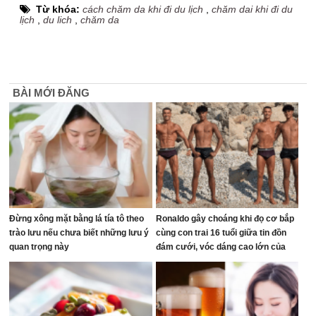
Từ khóa:
cách chăm da khi đi du lịch
,
chăm dai khi đi du
lịch
,
du lich
,
chăm da
BÀI MỚI ĐĂNG
Đừng xông mặt bằng lá tía tô theo
Ronaldo gây choáng khi đọ cơ bắp
trào lưu nếu chưa biết những lưu ý
cùng con trai 16 tuổi giữa tin đồn
quan trọng này
đám cưới, vóc dáng cao lớn của
người thừa kế đế chế tỷ đô chiếm
trọn spotlight