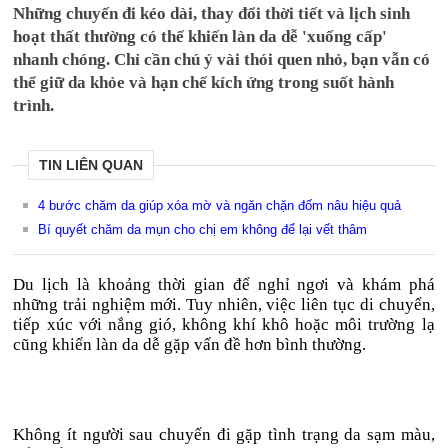
Những chuyến đi kéo dài, thay đổi thời tiết và lịch sinh
hoạt thất thường có thể khiến làn da dễ 'xuống cấp'
nhanh chóng. Chỉ cần chú ý vài thói quen nhỏ, bạn vẫn có
thể giữ da khỏe và hạn chế kích ứng trong suốt hành
trình.
TIN LIÊN QUAN
4 bước chăm da giúp xóa mờ và ngăn chặn đốm nâu hiệu quả
Bí quyết chăm da mụn cho chị em không để lại vết thâm
Du lịch là khoảng thời gian để nghỉ ngơi và khám phá
những trải nghiệm mới. Tuy nhiên, việc liên tục di chuyển,
tiếp xúc với nắng gió, không khí khô hoặc môi trường lạ
cũng khiến làn da dễ gặp vấn đề hơn bình thường.
Không ít người sau chuyến đi gặp tình trạng da sạm màu,