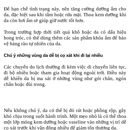
Để hạn chế tình trạng này, nên tăng cường dưỡng ẩm cho
da, đặc biệt sau khi tắm hoặc rửa mặt. Thoa kem dưỡng khi
da còn hơi ẩm sẽ giúp giữ nước tốt hơn.
Trong trường hợp thời tiết quá khô hoặc da có dấu hiệu
bong tróc, có thể dùng thêm các sản phẩm khóa ẩm để bảo
vệ hàng rào tự nhiên của da.
Chú ý những vùng da dễ bị cọ xát khi đi lại nhiều
Các chuyến du lịch thường đi kèm việc di chuyển liên tục,
đi bộ nhiều hoặc tham gia hoạt động ngoài trời. Điều này
dễ khiến da bị ma sát ở những vùng như gót chân, ngón
chân hoặc đùi trong.
Nếu không chú ý, da có thể bị đỏ rát hoặc phồng rộp, gây
khó chịu trong suốt hành trình. Một mẹo nhỏ là có thể thoa
một lớp mỏng kem dưỡng hoặc vaseline vào những vị trí dễ
cọ xát trước khi vận động nhiều để giảm tổn thương da.