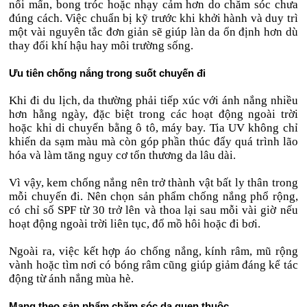
nổi mẩn, bong tróc hoặc nhạy cảm hơn do chăm sóc chưa
đúng cách. Việc chuẩn bị kỹ trước khi khởi hành và duy trì
một vài nguyên tắc đơn giản sẽ giúp làn da ổn định hơn dù
thay đổi khí hậu hay môi trường sống.
Ưu tiên chống nắng trong suốt chuyến đi
Khi đi du lịch, da thường phải tiếp xúc với ánh nắng nhiều
hơn hằng ngày, đặc biệt trong các hoạt động ngoài trời
hoặc khi di chuyển bằng ô tô, máy bay. Tia UV không chỉ
khiến da sạm màu mà còn góp phần thúc đẩy quá trình lão
hóa và làm tăng nguy cơ tổn thương da lâu dài.
Vì vậy, kem chống nắng nên trở thành vật bất ly thân trong
mỗi chuyến đi. Nên chọn sản phẩm chống nắng phổ rộng,
có chỉ số SPF từ 30 trở lên và thoa lại sau mỗi vài giờ nếu
hoạt động ngoài trời liên tục, đổ mồ hôi hoặc đi bơi.
Ngoài ra, việc kết hợp áo chống nắng, kính râm, mũ rộng
vành hoặc tìm nơi có bóng râm cũng giúp giảm đáng kể tác
động từ ánh nắng mùa hè.
Mang theo sản phẩm chăm sóc da quen thuộc