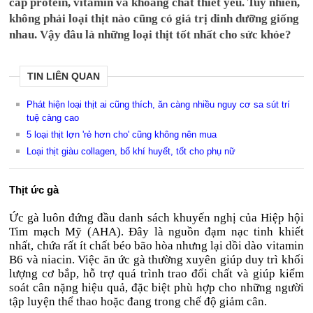
cấp protein, vitamin và khoáng chất thiết yếu. Tuy nhiên,
không phải loại thịt nào cũng có giá trị dinh dưỡng giống
nhau. Vậy đâu là những loại thịt tốt nhất cho sức khỏe?
TIN LIÊN QUAN
Phát hiện loại thịt ai cũng thích, ăn càng nhiều nguy cơ sa sút trí
tuệ càng cao
5 loại thịt lợn 'rẻ hơn cho' cũng không nên mua
Loại thịt giàu collagen, bổ khí huyết, tốt cho phụ nữ
Thịt ức gà
Ức gà luôn đứng đầu danh sách khuyến nghị của Hiệp hội
Tim mạch Mỹ (AHA). Đây là nguồn đạm nạc tinh khiết
nhất, chứa rất ít chất béo bão hòa nhưng lại dồi dào vitamin
B6 và niacin. Việc ăn ức gà thường xuyên giúp duy trì khối
lượng cơ bắp, hỗ trợ quá trình trao đổi chất và giúp kiểm
soát cân nặng hiệu quả, đặc biệt phù hợp cho những người
tập luyện thể thao hoặc đang trong chế độ giảm cân.