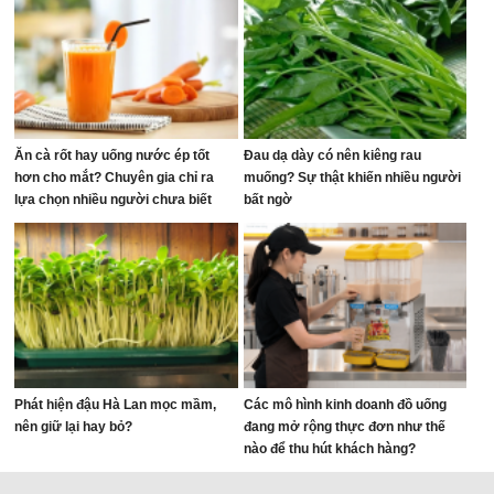
Ăn cà rốt hay uống nước ép tốt
Đau dạ dày có nên kiêng rau
hơn cho mắt? Chuyên gia chỉ ra
muống? Sự thật khiến nhiều người
lựa chọn nhiều người chưa biết
bất ngờ
Phát hiện đậu Hà Lan mọc mầm,
Các mô hình kinh doanh đồ uống
nên giữ lại hay bỏ?
đang mở rộng thực đơn như thế
nào để thu hút khách hàng?