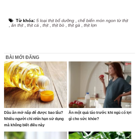
Từ khóa:
5 loại thịt bổ dưỡng
,
chế biến món ngon từ thịt
,
ăn thịt
,
thịt cá
,
thịt
,
thịt bò
,
thịt gà
,
thịt lợn
BÀI MỚI ĐĂNG
Dầu ăn mở nắp để được bao lâu?
Ăn một quả táo trước khi ngủ có lợi
Nhiều người chỉ nhìn hạn sử dụng
gì cho sức khỏe?
mà không biết điều này