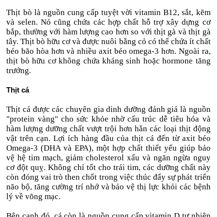
Thịt bò là nguồn cung cấp tuyệt vời vitamin B12, sắt, kẽm
và selen. Nó cũng chứa các hợp chất hỗ trợ xây dựng cơ
bắp, thường với hàm lượng cao hơn so với thịt gà và thịt gà
tây. Thịt bò hữu cơ và được nuôi bằng cỏ có thể chứa ít chất
béo bão hòa hơn và nhiều axit béo omega-3 hơn. Ngoài ra,
thịt bò hữu cơ không chứa kháng sinh hoặc hormone tăng
trưởng.
Thịt cá
Thịt cá được các chuyên gia dinh dưỡng đánh giá là nguồn
"protein vàng" cho sức khỏe nhờ cấu trúc dễ tiêu hóa và
hàm lượng dưỡng chất vượt trội hơn hẳn các loại thịt động
vật trên cạn. Lợi ích hàng đầu của thịt cá đến từ axit béo
Omega-3 (DHA và EPA), một hợp chất thiết yếu giúp bảo
vệ hệ tim mạch, giảm cholesterol xấu và ngăn ngừa nguy
cơ đột quỵ. Không chỉ tốt cho trái tim, các dưỡng chất này
còn đóng vai trò then chốt trong việc thúc đẩy sự phát triển
não bộ, tăng cường trí nhớ và bảo vệ thị lực khỏi các bệnh
lý về võng mạc.
Bên cạnh đó, cá còn là nguồn cung cấp vitamin D tự nhiên