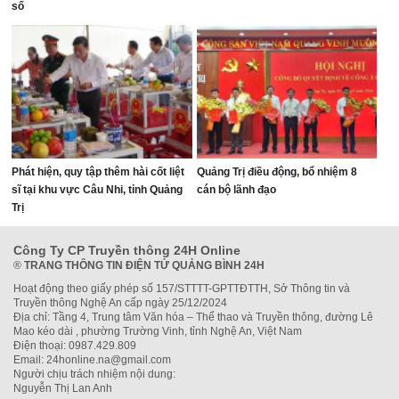
số
Phát hiện, quy tập thêm hài cốt liệt
Quảng Trị điều động, bổ nhiệm 8
sĩ tại khu vực Câu Nhi, tỉnh Quảng
cán bộ lãnh đạo
Trị
Công Ty CP Truyền thông 24H Online
®
TRANG THÔNG TIN ĐIỆN TỬ QUẢNG BÌNH 24H
Hoạt động theo giấy phép số 157/STTTT-GPTTĐTTH, Sở Thông tin và
Truyền thông Nghệ An cấp ngày 25/12/2024
Địa chỉ: Tầng 4, Trung tâm Văn hóa – Thể thao và Truyền thông, đường Lê
Mao kéo dài , phường Trường Vinh, tỉnh Nghệ An, Việt Nam
Điện thoại: 0987.429.809
Email: 24honline.na@gmail.com
Người chịu trách nhiệm nội dung:
Nguyễn Thị Lan Anh