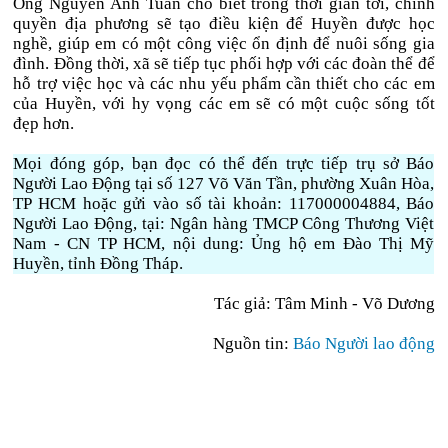
Ông Nguyễn Anh Tuấn cho biết trong thời gian tới, chính
quyền địa phương sẽ tạo điều kiện để Huyền được học
nghề, giúp em có một công việc ổn định để nuôi sống gia
đình. Đồng thời, xã sẽ tiếp tục phối hợp với các đoàn thể để
hỗ trợ việc học và các nhu yếu phẩm cần thiết cho các em
của Huyền, với hy vọng các em sẽ có một cuộc sống tốt
đẹp hơn.
Mọi đóng góp, bạn đọc có thể đến trực tiếp trụ sở Báo
Người Lao Động tại số 127 Võ Văn Tần, phường Xuân Hòa,
TP HCM hoặc gửi vào số tài khoản: 117000004884, Báo
Người Lao Động, tại: Ngân hàng TMCP Công Thương Việt
Nam - CN TP HCM, nội dung: Ủng hộ em Đào Thị Mỹ
Huyền, tỉnh Đồng Tháp.
Tác giả:
Tâm Minh - Võ Dương
Nguồn tin:
Báo Người lao động