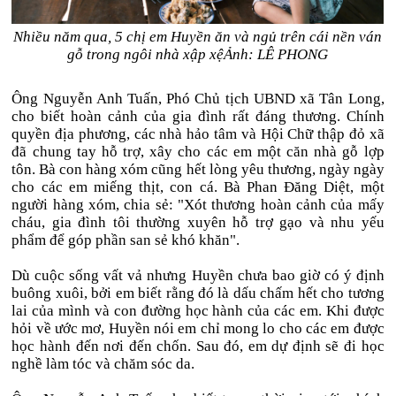
Nhiều năm qua, 5 chị em Huyền ăn và ngủ trên cái nền ván
gỗ trong ngôi nhà xập xệẢnh: LÊ PHONG
Ông Nguyễn Anh Tuấn, Phó Chủ tịch UBND xã Tân Long,
cho biết hoàn cảnh của gia đình rất đáng thương. Chính
quyền địa phương, các nhà hảo tâm và Hội Chữ thập đỏ xã
đã chung tay hỗ trợ, xây cho các em một căn nhà gỗ lợp
tôn. Bà con hàng xóm cũng hết lòng yêu thương, ngày ngày
cho các em miếng thịt, con cá. Bà Phan Đăng Diệt, một
người hàng xóm, chia sẻ: "Xót thương hoàn cảnh của mấy
cháu, gia đình tôi thường xuyên hỗ trợ gạo và nhu yếu
phẩm để góp phần san sẻ khó khăn".
Dù cuộc sống vất vả nhưng Huyền chưa bao giờ có ý định
buông xuôi, bởi em biết rằng đó là dấu chấm hết cho tương
lai của mình và con đường học hành của các em. Khi được
hỏi về ước mơ, Huyền nói em chỉ mong lo cho các em được
học hành đến nơi đến chốn. Sau đó, em dự định sẽ đi học
nghề làm tóc và chăm sóc da.