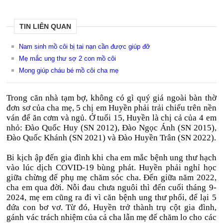
TIN LIÊN QUAN
Nam sinh mồ côi bị tai nạn cần được giúp đỡ
Mẹ mắc ung thư sợ 2 con mồ côi
Mong giúp cháu bé mồ côi cha mẹ
Trong căn nhà tạm bợ, không có gì quý giá ngoài bàn thờ
đơn sơ của cha mẹ, 5 chị em Huyền phải trải chiếu trên nền
ván để ăn cơm và ngủ. Ở tuổi 15, Huyền là chị cả của 4 em
nhỏ: Đào Quốc Huy (SN 2012), Đào Ngọc Ánh (SN 2015),
Đào Quốc Khánh (SN 2021) và Đào Huyền Trân (SN 2022).
Bi kịch ập đến gia đình khi cha em mắc bệnh ung thư hạch
vào lúc dịch COVID-19 bùng phát. Huyền phải nghỉ học
giữa chừng để phụ mẹ chăm sóc cha. Đến giữa năm 2022,
cha em qua đời. Nỗi đau chưa nguôi thì đến cuối tháng 9-
2024, mẹ em cũng ra đi vì căn bệnh ung thư phổi, để lại 5
đứa con bơ vơ. Từ đó, Huyền trở thành trụ cột gia đình,
gánh vác trách nhiệm của cả cha lẫn mẹ để chăm lo cho các