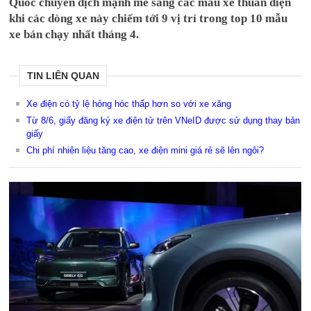
Quốc chuyển dịch mạnh mẽ sang các mẫu xe thuần điện
khi các dòng xe này chiếm tới 9 vị trí trong top 10 mẫu
xe bán chạy nhất tháng 4.
TIN LIÊN QUAN
Xe điện có tỷ lệ hỏng hóc thấp hơn so với xe xăng
Từ 8/6, giấy đăng ký xe điện tử trên VNeID được sử dụng thay bản
giấy
Chi phí nhiên liệu tăng cao, xe điện mini giá rẻ sẽ lên ngôi?