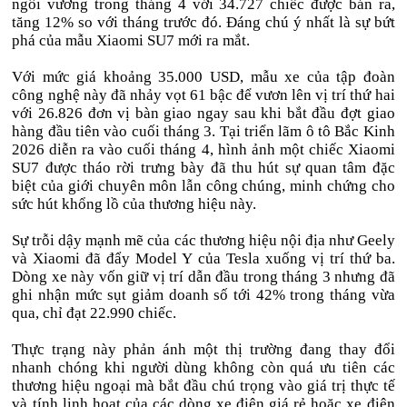
ngôi vương trong tháng 4 với 34.727 chiếc được bán ra,
tăng 12% so với tháng trước đó. Đáng chú ý nhất là sự bứt
phá của mẫu Xiaomi SU7 mới ra mắt.
Với mức giá khoảng 35.000 USD, mẫu xe của tập đoàn
công nghệ này đã nhảy vọt 61 bậc để vươn lên vị trí thứ hai
với 26.826 đơn vị bàn giao ngay sau khi bắt đầu đợt giao
hàng đầu tiên vào cuối tháng 3. Tại triển lãm ô tô Bắc Kinh
2026 diễn ra vào cuối tháng 4, hình ảnh một chiếc Xiaomi
SU7 được tháo rời trưng bày đã thu hút sự quan tâm đặc
biệt của giới chuyên môn lẫn công chúng, minh chứng cho
sức hút khổng lồ của thương hiệu này.
Sự trỗi dậy mạnh mẽ của các thương hiệu nội địa như Geely
và Xiaomi đã đẩy Model Y của Tesla xuống vị trí thứ ba.
Dòng xe này vốn giữ vị trí dẫn đầu trong tháng 3 nhưng đã
ghi nhận mức sụt giảm doanh số tới 42% trong tháng vừa
qua, chỉ đạt 22.990 chiếc.
Thực trạng này phản ánh một thị trường đang thay đổi
nhanh chóng khi người dùng không còn quá ưu tiên các
thương hiệu ngoại mà bắt đầu chú trọng vào giá trị thực tế
và tính linh hoạt của các dòng xe điện giá rẻ hoặc xe điện