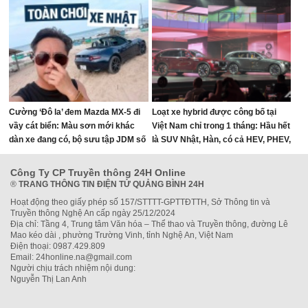
Cường ‘Đô la’ đem Mazda MX-5 đi
Loạt xe hybrid được công bố tại
vầy cát biển: Màu sơn mới khác
Việt Nam chỉ trong 1 tháng: Hầu hết
dàn xe đang có, bộ sưu tập JDM số
là SUV Nhật, Hàn, có cả HEV, PHEV,
sàn nay lên tới 4 chiếc?
giá từ hơn 600 triệu đồng
Công Ty CP Truyền thông 24H Online
®
TRANG THÔNG TIN ĐIỆN TỬ QUẢNG BÌNH 24H
Hoạt động theo giấy phép số 157/STTTT-GPTTĐTTH, Sở Thông tin và
Truyền thông Nghệ An cấp ngày 25/12/2024
Địa chỉ: Tầng 4, Trung tâm Văn hóa – Thể thao và Truyền thông, đường Lê
Mao kéo dài , phường Trường Vinh, tỉnh Nghệ An, Việt Nam
Điện thoại: 0987.429.809
Email: 24honline.na@gmail.com
Người chịu trách nhiệm nội dung:
Nguyễn Thị Lan Anh