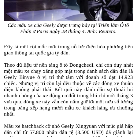
Các mẫu xe của Geely được trưng bày tại Triển lãm Ô tô
Pháp ở Paris ngày 28 tháng 4. Ảnh: Reuters.
Đây là một cột mốc mới trong nỗ lực điện hóa phương tiện
giao thông tại quốc gia tỷ dân.
Theo dữ liệu từ nền tảng ô tô Dongchedi, chỉ còn duy nhất
một mẫu xe chạy xăng góp mặt trong danh sách dẫn đầu là
Geely Binyue ở vị trí thứ tám với doanh số đạt 14.923
chiếc. Những vị trí còn lại đều thuộc về các dòng xe thuần
điện không phát thải. Kết quả này đánh dấu sự thoái lui
nhanh chóng của xe động cơ đốt trong khi chỉ mới tháng 3
vừa qua, dòng xe này vẫn còn nắm giữ tới một nửa số lượng
trong bảng xếp hạng mười mẫu xe khách hàng ưa chuộng
nhất.
Mẫu xe hatchback cỡ nhỏ Geely Xingyuan với mức giá hấp
dẫn chỉ từ 57.800 nhân dân tệ (8.500 USD) đã giành lại