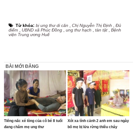
Từ khóa:
bị ung thư di căn
,
Chị Nguyễn Thị Định
,
Đủ
điểm
,
UBND xã Phúc Đồng
,
ung thư hạch
,
tàn tật
,
Bệnh
viện Trung ương Huế
BÀI MỚI ĐĂNG
Tiếng nấc xé lòng của cô bé 8 tuổi
Xót xa tình cảnh 2 anh em sau ngày
đang chăm mẹ ung thư
bố mẹ bị lửa rừng thiêu cháy