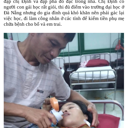
đập chị Định và đập phá đồ đạc trong nhà. Chị Định có
người con gái học rất giỏi, thi đủ điểm vào trường đại học ở
Đà Nẵng nhưng do gia đình quá khó khăn nên phải gác lại
việc học, đi làm công nhân ở các tỉnh để kiếm tiền phụ mẹ
chữa bệnh cho bố và em trai.