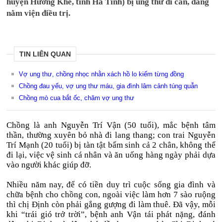
huyện Hương Khê, tỉnh Hà Tĩnh) bị ung thư di căn, đang
nằm viện điều trị.
TIN LIÊN QUAN
Vợ ung thư, chồng nhọc nhằn xách hồ lo kiếm từng đồng
Chồng đau yếu, vợ ung thư máu, gia đình lâm cảnh túng quẫn
Chồng mò cua bắt ốc, chăm vợ ung thư
Chồng là anh Nguyễn Trí Vận (50 tuổi), mắc bệnh tâm
thần, thường xuyên bỏ nhà đi lang thang; con trai Nguyễn
Trí Mạnh (20 tuổi) bị tàn tật bẩm sinh cả 2 chân, không thể
đi lại, việc vệ sinh cá nhân và ăn uống hàng ngày phải dựa
vào người khác giúp đỡ.
Nhiều năm nay, để có tiền duy trì cuộc sống gia đình và
chữa bệnh cho chồng con, ngoài việc làm hơn 7 sào ruộng
thì chị Định còn phải gắng gượng đi làm thuê. Đã vậy, mỗi
khi “trái gió trở trời”, bệnh anh Vận tái phát nặng, đánh