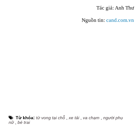
Tác giả:
Anh Thư
Nguồn tin:
cand.com.vn
Từ khóa:
tử vong tại chỗ
,
xe tải
,
va chạm
,
người phụ
nữ
,
bé trai