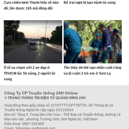
Cựu chiến binh Thanh Hóa vẽ bản
Bé trai nghi bị bạo hành tử vong
đồ, tìm được 165 mộ đồng đội
Ô tô va chạm với 2 xe đạp ở
Tìm thấy thi thể nạn nhân cuối cùng
TP.HCM lúc 5h sáng, 2 người tử
vụ lũ cuốn 3 trẻ em ở Sơn La
vong
Công Ty CP Truyền thông 24H Online
®
TRANG THÔNG TIN ĐIỆN TỬ QUẢNG BÌNH 24H
Hoạt động theo giấy phép số 157/STTTT-GPTTĐTTH, Sở Thông tin và
Truyền thông Nghệ An cấp ngày 25/12/2024
Địa chỉ: Tầng 4, Trung tâm Văn hóa – Thể thao và Truyền thông, đường Lê
Mao kéo dài , phường Trường Vinh, tỉnh Nghệ An, Việt Nam
Điện thoại: 0987.429.809
Email: 24honline.na@gmail.com