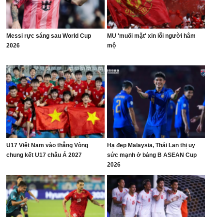
Messi rực sáng sau World Cup
MU 'muối mặt' xin lỗi người hâm
2026
mộ
U17 Việt Nam vào thẳng Vòng
Hạ đẹp Malaysia, Thái Lan thị uy
chung kết U17 châu Á 2027
sức mạnh ở bảng B ASEAN Cup
2026