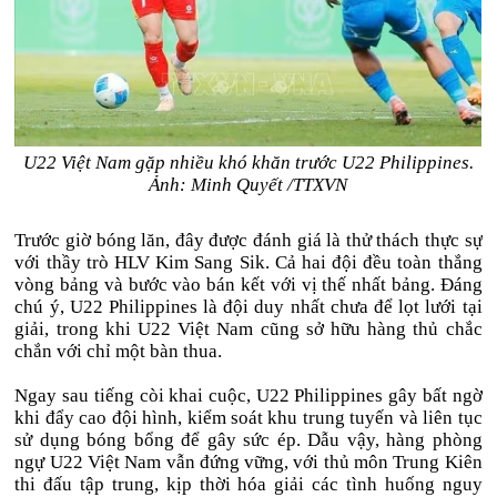
U22 Việt Nam gặp nhiều khó khăn trước U22 Philippines.
Ảnh: Minh Quyết /TTXVN
Trước giờ bóng lăn, đây được đánh giá là thử thách thực sự
với thầy trò HLV Kim Sang Sik. Cả hai đội đều toàn thắng
vòng bảng và bước vào bán kết với vị thế nhất bảng. Đáng
chú ý, U22 Philippines là đội duy nhất chưa để lọt lưới tại
giải, trong khi U22 Việt Nam cũng sở hữu hàng thủ chắc
chắn với chỉ một bàn thua.
Ngay sau tiếng còi khai cuộc, U22 Philippines gây bất ngờ
khi đẩy cao đội hình, kiểm soát khu trung tuyến và liên tục
sử dụng bóng bổng để gây sức ép. Dẫu vậy, hàng phòng
ngự U22 Việt Nam vẫn đứng vững, với thủ môn Trung Kiên
thi đấu tập trung, kịp thời hóa giải các tình huống nguy