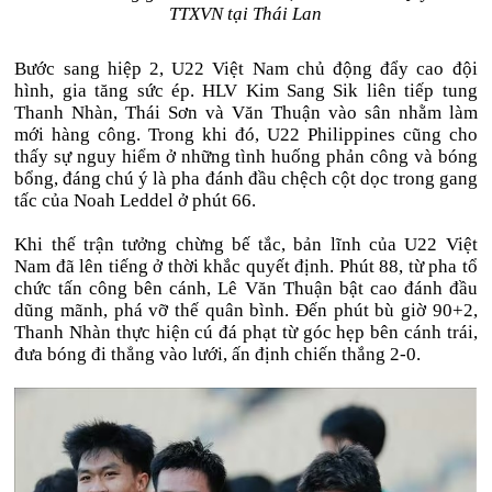
TTXVN tại Thái Lan
Bước sang hiệp 2, U22 Việt Nam chủ động đẩy cao đội
hình, gia tăng sức ép. HLV Kim Sang Sik liên tiếp tung
Thanh Nhàn, Thái Sơn và Văn Thuận vào sân nhằm làm
mới hàng công. Trong khi đó, U22 Philippines cũng cho
thấy sự nguy hiểm ở những tình huống phản công và bóng
bổng, đáng chú ý là pha đánh đầu chệch cột dọc trong gang
tấc của Noah Leddel ở phút 66.
Khi thế trận tưởng chừng bế tắc, bản lĩnh của U22 Việt
Nam đã lên tiếng ở thời khắc quyết định. Phút 88, từ pha tổ
chức tấn công bên cánh, Lê Văn Thuận bật cao đánh đầu
dũng mãnh, phá vỡ thế quân bình. Đến phút bù giờ 90+2,
Thanh Nhàn thực hiện cú đá phạt từ góc hẹp bên cánh trái,
đưa bóng đi thẳng vào lưới, ấn định chiến thắng 2-0.